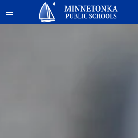
Minnetonka davlat maktablari
Toggle Menu