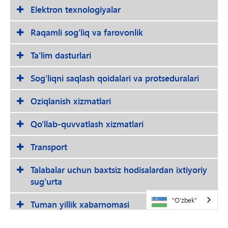
Elektron texnologiyalar
Raqamli sog'liq va farovonlik
Ta'lim dasturlari
Sog'liqni saqlash qoidalari va protseduralari
Oziqlanish xizmatlari
Qo'llab-quvvatlash xizmatlari
Transport
Talabalar uchun baxtsiz hodisalardan ixtiyoriy
sug'urta
"O'zbek"
Tuman yillik xabarnomasi
Tuman siyosati