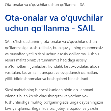
Ota-onalar va o'quvchilar uchun qo'llanma - SAIL
Ota-onalar va o'quvchilar
uchun qo'llanma - SAIL
SAIL o'tish dasturining ota-onalar va o'quvchilar uchun
qo'llanmasiga xush kelibsiz, bu o'quv yilining muammosiz
va muvaffaqiyatli o'tishi uchun asosiy qo'llanma. Ushbu
resurs maktabimiz va tumanimiz haqidagi asosiy
ma'lumotlarni, jumladan, kundalik tartib-qoidalar, aloqa
vositalari, taqvimlar, transport va ovqatlanish xizmatlari,
yillik bildirishnomalar va boshqalarni birlashtiradi.
Sizni maktabning birinchi kunidan oldin qo'llanmani
oilangiz bilan ko'rib chiqishingizni va yordam yoki
tushuntirishga muhtoj bo'lganingizda unga qaytishingizni
tavsiya qilamiz. Birgalikda biz ijobiy, aloqador va yaxshi