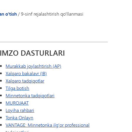
Tonka Online (Qo'shimcha)
Yelkanli o'tish dasturi
Akademiklar
USTUNLIK
Farovonlik bo'yicha qo'llanma
 olib ketish bo'yicha ko'rsatmalar
asi
Akademik yordam
n o'tish
/
9-sinf rejalashtirish qo'llanmasi
Jahon tillari
ro'yxatdan o'tish
Faoliyatlar
og'lanish
Atletika
aqlash xizmatlari
Bitiruv
azi - Port
Ro'yxatdan o'tish
IMZO DASTURLARI
)
uchun avtoturargoh
Semestr finallari
Murakkab joylashtirish (AP)
kazi
Talabalar nashrlari
Xalqaro bakalavr (IB)
Talaba ko'ngilliligi
Xalqaro tadqiqotlar
Sinov va baholash
Tilga botish
Minnetonka tadqiqotlari
MUROJAAT
Loyiha rahbari
Tonka Onlayn
VANTAGE: Minnetonka ilg'or professional