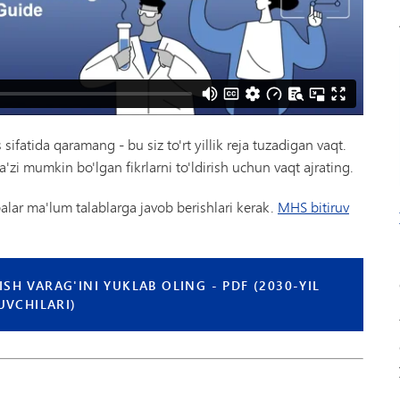
sifatida qaramang - bu siz to'rt yillik reja tuzadigan vaqt.
a'zi mumkin bo'lgan fikrlarni to'ldirish uchun vaqt ajrating.
alar ma'lum talablarga javob berishlari kerak.
MHS bitiruv
SH VARAG'INI YUKLAB OLING - PDF (2030-YIL
UVCHILARI)