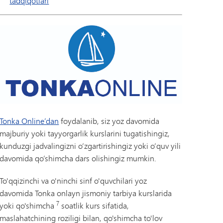
tadqiqotlari
Tonka Online’dan
foydalanib, siz yoz davomida
majburiy yoki tayyorgarlik kurslarini tugatishingiz,
kunduzgi jadvalingizni o‘zgartirishingiz yoki o‘quv yili
davomida qo‘shimcha dars olishingiz mumkin.
To'qqizinchi va o'ninchi sinf o'quvchilari yoz
davomida Tonka onlayn jismoniy tarbiya kurslarida
7
yoki qo'shimcha
soatlik kurs sifatida,
maslahatchining roziligi bilan, qo'shimcha to'lov