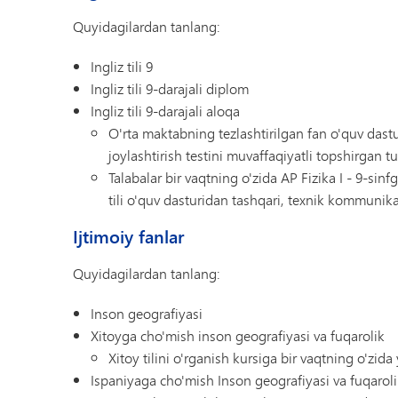
Quyidagilardan tanlang:
Ingliz tili 9
Ingliz tili 9-darajali diplom
Ingliz tili 9-darajali aloqa
O'rta maktabning tezlashtirilgan fan o'quv das
joylashtirish testini muvaffaqiyatli topshirgan
Talabalar bir vaqtning o'zida AP Fizika I - 9-sinfg
tili o'quv dasturidan tashqari, texnik kommunika
Ijtimoiy fanlar
Quyidagilardan tanlang:
Inson geografiyasi
Xitoyga cho'mish inson geografiyasi va fuqarolik
Xitoy tilini o'rganish kursiga bir vaqtning o'zida 
Ispaniyaga cho'mish Inson geografiyasi va fuqarol