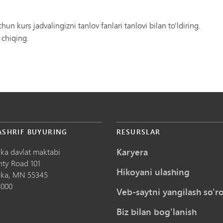
hun kurs jadvalingizni tanlov fanlari tanlovi bilan to'ldiring.
 chiqing.
ASHRIF BUYURING
RESURSLAR
Karyera
ka davlat maktabi
nty Road 101
Hikoyani ulashing
ka,
MN
55345
5000
Veb-saytni yangilash so'ro
Biz bilan bog'lanish