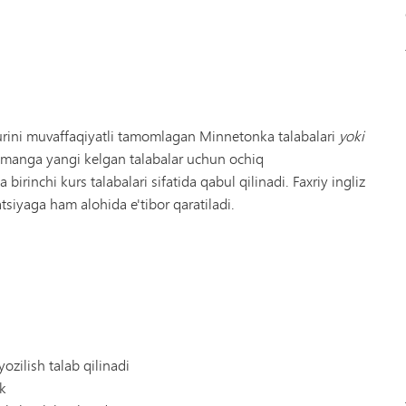
turini muvaffaqiyatli tamomlagan Minnetonka talabalari
yoki
 tumanga yangi kelgan talabalar uchun ochiq
a birinchi kurs talabalari sifatida qabul qilinadi. Faxriy ingliz
tsiyaga ham alohida e'tibor qaratiladi.
yozilish talab qilinadi
ik