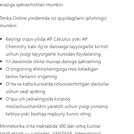
evaziga qatnashishlari mumkin.
Tonka Online yordamida siz quyidagilarni qilishingiz
mumkin:
Keyingi o'quv yilida AP Calculus yoki AP
Chemistry kabi ilg'or darslarga tayyorgarlik ko'rish
uchun yozgi tayyorgarlik kursidan foydalaning
Yil davomida ikkita musiqa darsiga qatnashing
O'zingizning ehtiroslaringizga mos keladigan
tanlov fanlarini o'rganing
O'rta va katta kurslarda ixtisoslashtirilgan dasturlar
uchun vaqt ajrating
O'quv yili jadvalingizda ko'proq
moslashuvchanlikni yaratish uchun yozgi jismoniy
tarbiya yoki boshqa majburiy kursni oling
Minnetonka o'rta maktabida 300 dan ortiq kurslar
taklif etiladi — jumladan, VANTAGE, International