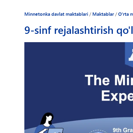
Taqvim
(
Kundalik e'lonlar
Minnetonka davlat maktablari
/
Maktablar
/
O'rta 
Ota-onalar va o'
9-sinf rejalashtirish qo
Peachjar - Makta
Direktorga xush k
Maktab yangilikla
Maktab profili
Xodimlar katalog