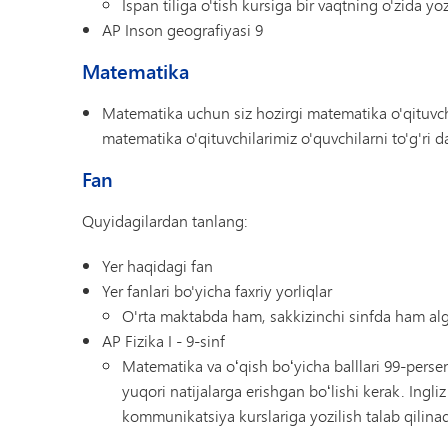
Ispan tiliga o'tish kursiga bir vaqtning o'zida yoz
AP Inson geografiyasi 9
Matematika
Matematika uchun siz hozirgi matematika o'qituvchi
matematika o'qituvchilarimiz o'quvchilarni to'g'ri 
Fan
Quyidagilardan tanlang:
Yer haqidagi fan
Yer fanlari bo'yicha faxriy yorliqlar
O'rta maktabda ham, sakkizinchi sinfda ham alg
AP Fizika I - 9-sinf
Matematika va oʻqish boʻyicha balllari 99-persen
yuqori natijalarga erishgan boʻlishi kerak. Ingliz 
kommunikatsiya kurslariga yozilish talab qilinad