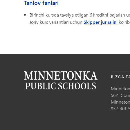
Tanlov fanlari
Birinchi kursda tavsiya etilgan 6 kreditni bajarish uc
Joriy kurs variantlari uchun
Skipper jurnalini
ko'rib
BIZGA T
Minneton
5621 Cou
Minneton
952-401-