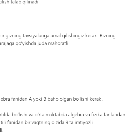
ilish talab qilinadi
ngizning tavsiyalariga amal qilishingiz kerak. Bizning
darajaga qo'yishda juda mahoratli.
ebra fanidan A yoki B baho olgan bo'lishi kerak.
tilda boʻlishi va oʻrta maktabda algebra va fizika fanlaridan
tili fanidan bir vaqtning oʻzida 9 ta imtiyozli
i.