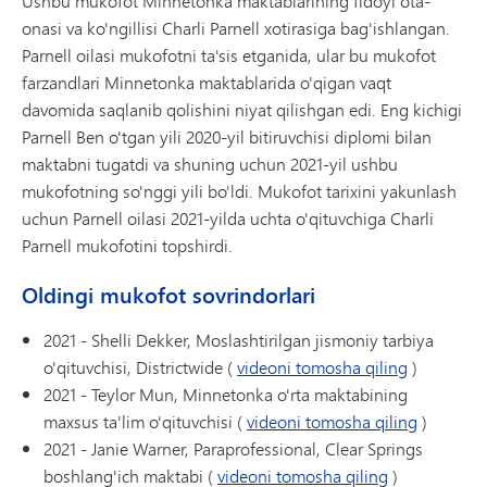
Ushbu mukofot Minnetonka maktablarining fidoyi ota-
onasi va ko'ngillisi Charli Parnell xotirasiga bag'ishlangan.
Parnell oilasi mukofotni ta'sis etganida, ular bu mukofot
farzandlari Minnetonka maktablarida o'qigan vaqt
davomida saqlanib qolishini niyat qilishgan edi. Eng kichigi
Parnell Ben o'tgan yili 2020-yil bitiruvchisi diplomi bilan
maktabni tugatdi va shuning uchun 2021-yil ushbu
mukofotning so'nggi yili bo'ldi. Mukofot tarixini yakunlash
uchun Parnell oilasi 2021-yilda uchta o'qituvchiga Charli
Parnell mukofotini topshirdi.
Oldingi mukofot sovrindorlari
2021 - Shelli Dekker, Moslashtirilgan jismoniy tarbiya
o'qituvchisi, Districtwide (
videoni tomosha qiling
)
2021 - Teylor Mun, Minnetonka o'rta maktabining
maxsus ta'lim o'qituvchisi (
videoni tomosha qiling
)
2021 - Janie Warner, Paraprofessional, Clear Springs
boshlang'ich maktabi (
videoni tomosha qiling
)