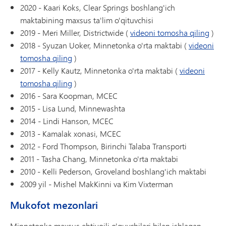
2020 - Kaari Koks, Clear Springs boshlang'ich
maktabining maxsus ta'lim o'qituvchisi
2019 - Meri Miller, Districtwide (
videoni tomosha qiling
)
2018 - Syuzan Uoker, Minnetonka o'rta maktabi (
videoni
tomosha qiling
)
2017 - Kelly Kautz, Minnetonka o'rta maktabi (
videoni
tomosha qiling
)
2016 - Sara Koopman, MCEC
2015 - Lisa Lund, Minnewashta
2014 - Lindi Hanson, MCEC
2013 - Kamalak xonasi, MCEC
2012 - Ford Thompson, Birinchi Talaba Transporti
2011 - Tasha Chang, Minnetonka o'rta maktabi
2010 - Kelli Pederson, Groveland boshlang'ich maktabi
2009 yil - Mishel MakKinni va Kim Vixterman
Mukofot mezonlari
Minnetonka maxsus ehtiyojli o'quvchilari bilan ishlagan