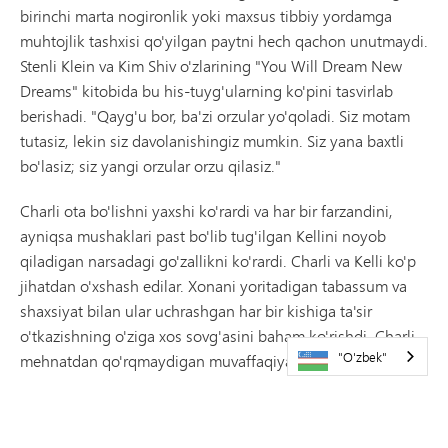
birinchi marta nogironlik yoki maxsus tibbiy yordamga
muhtojlik tashxisi qo'yilgan paytni hech qachon unutmaydi.
Stenli Klein va Kim Shiv o'zlarining "You Will Dream New
Dreams" kitobida bu his-tuyg'ularning ko'pini tasvirlab
berishadi. "Qayg'u bor, ba'zi orzular yo'qoladi. Siz motam
tutasiz, lekin siz davolanishingiz mumkin. Siz yana baxtli
bo'lasiz; siz yangi orzular orzu qilasiz."
Charli ota bo'lishni yaxshi ko'rardi va har bir farzandini,
ayniqsa mushaklari past bo'lib tug'ilgan Kellini noyob
qiladigan narsadagi go'zallikni ko'rardi. Charli va Kelli ko'p
jihatdan o'xshash edilar. Xonani yoritadigan tabassum va
shaxsiyat bilan ular uchrashgan har bir kishiga ta'sir
o'tkazishning o'ziga xos sovg'asini baham ko'rishdi. Charli
"O'zbek"
mehnatdan qo'rqmaydigan muvaffaqiyatli tadbirkor edi.
Charli singari, Kellining ham g'ayrati va qat'iyati unga
barcha kutganlardan oshib ketishga imkon berdi. Bolani
tarbiyalash uchun ko'p vaqt kerak bo'ladi va Kelli to'rt