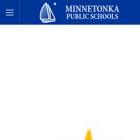
Minnetonka davlat maktablari
Toggle Menu