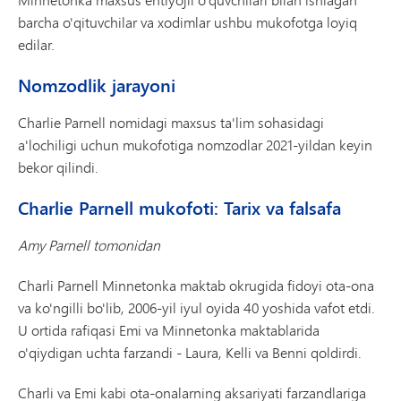
barcha o'qituvchilar va xodimlar ushbu mukofotga loyiq
edilar.
Nomzodlik jarayoni
Charlie Parnell nomidagi maxsus ta'lim sohasidagi
a'lochiligi uchun mukofotiga nomzodlar 2021-yildan keyin
bekor qilindi.
Charlie Parnell mukofoti: Tarix va falsafa
Amy Parnell tomonidan
Charli Parnell Minnetonka maktab okrugida fidoyi ota-ona
va ko'ngilli bo'lib, 2006-yil iyul oyida 40 yoshida vafot etdi.
U ortida rafiqasi Emi va Minnetonka maktablarida
o'qiydigan uchta farzandi - Laura, Kelli va Benni qoldirdi.
Charli va Emi kabi ota-onalarning aksariyati farzandlariga