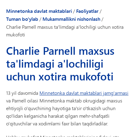
Minnetonka davlat maktablari
/
Faoliyatlar
/
Tuman bo'ylab
/
Mukammallikni nishonlash
/
Charlie Parnell maxsus ta'limdagi a'lochiligi uchun xotira
mukofoti
Charlie Parnell maxsus
ta'limdagi a'lochiligi
uchun xotira mukofoti
13 yil davomida
Minnetonka davlat maktablari jamg'armasi
va Parnell oilasi Minnetonka maktab okrugidagi maxsus
ehtiyojli o'quvchining hayotiga ta'sir o'tkazish uchun
qo'lidan kelganicha harakat qilgan mehr-shafqatli
o'qituvchilar va xodimlarni faxr bilan taqdirladilar.