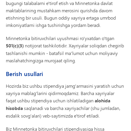
bugungi talabalarni e'tirof etish va Minnetonka davlat
maktablarining mustahkam merosini qurishda davom
etishning bir usuli. Bugun oddiy xayriya ertaga umrbod
imkoniyatlarni ishga tushirishga yordam beradi.
Minnetonka bitiruvchilari uyushmasi ro'yxatdan o'tgan
501(c)(3)
notijorat tashkilotidir. Xayriyalar soliqdan chegirib
tashlanishi mumkin - batafsil ma'lumot uchun moliyaviy
maslahatchingizga murojaat qiling.
Berish usullari
Hozirda biz ushbu stipendiya jamg'armasini yaratish uchun
xayriya mablag'larini qidirmoqdamiz. Barcha xayriyalar
faqat ushbu stipendiya uchun ishlatiladigan
alohida
hisobda
saqlanadi va barcha xayriyachilar (shu jumladan,
esdalik sovg'alari) veb-saytimizda e'tirof etiladi.
Biz Minnetonka bitiruvchilari stipendiyasiga hissa