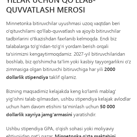
QUVVATLASH MEROSI
Minnetonka bitiruvchilar uyushmasi uzoq vaqtdan beri
o'qituvchilarni qo'llab-quvvatlash va ajoyib bitiruvchilar
tadbirlarini o'tkazishdan faxrlanib kelmoqda. Endi biz
talabalarga to'g'ridan-to'g'ri yordam berish orqali
ta'sirimizni kengaytirmoqdamiz. 2027-yil bitiruvchilaridan
boshlab, biz qo'shimcha ta'lim yoki kasbiy tayyorgarlikni o'z
zimmasiga olgan bitiruvchi bitiruvchiga har yili
2000
dollarlik stipendiya
taklif qilamiz.
Bizning maqsadimiz kelajakda keng ko'lamli mablag'
yig'ishni talab qilmasdan, ushbu stipendiya kelajak avlodlar
uchun ham davom etishini ta'minlash uchun
50 000
dollarlik xayriya jamg'armasini
yaratishdir.
Ushbu stipendiya GPA, o'qish sohasi yoki moliyaviy
ehtiyojidan qat'i nazar,
Minnetonka o'rta maktabini