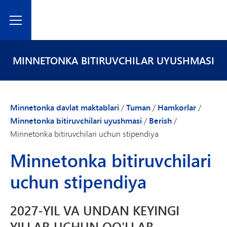
Toggle Menu
MINNETONKA BITIRUVCHILAR UYUSHMASI
Minnetonka davlat maktablari
/
Tuman
/
Hamkorlar
/
Minnetonka bitiruvchilari uyushmasi
/
Berish
/
Minnetonka bitiruvchilari uchun stipendiya
Minnetonka bitiruvchilari
uchun stipendiya
2027-YIL VA UNDAN KEYINGI
YILLAR UCHUN QO'LLAB-