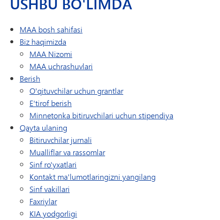
USHBU BO'LIMDA
MAA bosh sahifasi
Biz haqimizda
MAA Nizomi
MAA uchrashuvlari
Berish
O'qituvchilar uchun grantlar
E'tirof berish
Minnetonka bitiruvchilari uchun stipendiya
Qayta ulaning
Bitiruvchilar jurnali
Mualliflar va rassomlar
Sinf ro'yxatlari
Kontakt ma'lumotlaringizni yangilang
Sinf vakillari
Faxriylar
KIA yodgorligi