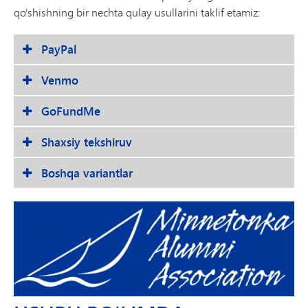
qo'shishning bir nechta qulay usullarini taklif etamiz:
PayPal
Venmo
GoFundMe
Shaxsiy tekshiruv
Boshqa variantlar