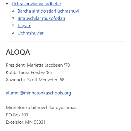
Uchrashuvlar va tadbirlar
Barcha sinf do'stlari uchrashuvi
Bitiruvchilar mukofotlari
Taqvim
Uchrashuvlar
ALOQA
Prezident: Marietta Jacobsen '70
Kotib: Laura Forslev '85
Xazinachi: Skott Meriveter '68
alumni@minnetonkaschools.org
Minnetonka bitiruvchilar uyushmasi
PO Box 103
Excelsior, MN 55331