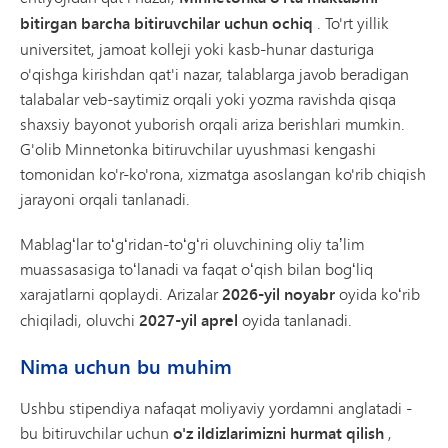
bitirgan barcha bitiruvchilar uchun ochiq
. To'rt yillik
universitet, jamoat kolleji yoki kasb-hunar dasturiga
o'qishga kirishdan qat'i nazar, talablarga javob beradigan
talabalar veb-saytimiz orqali yoki yozma ravishda qisqa
shaxsiy bayonot yuborish orqali ariza berishlari mumkin.
G'olib Minnetonka bitiruvchilar uyushmasi kengashi
tomonidan ko'r-ko'rona, xizmatga asoslangan ko'rib chiqish
jarayoni orqali tanlanadi.
Mablagʻlar toʻgʻridan-toʻgʻri oluvchining oliy taʼlim
muassasasiga toʻlanadi va faqat oʻqish bilan bogʻliq
xarajatlarni qoplaydi. Arizalar
2026-yil noyabr
oyida koʻrib
chiqiladi, oluvchi
2027-yil aprel
oyida tanlanadi.
Nima uchun bu muhim
Ushbu stipendiya nafaqat moliyaviy yordamni anglatadi -
bu bitiruvchilar uchun
o'z ildizlarimizni hurmat qilish
,