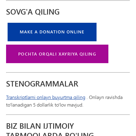
SOVG'A QILING
POCHTA ORQALI XAYRIYA QILING
STENOGRAMMALAR
Transkriptlarni onlayn buyurtma qiling
. Onlayn ravishda
to'lanadigan 5 dollarlik to'lov mavjud.
BIZ BILAN IJTIMOIY
TARMOQLARDA BO'LING