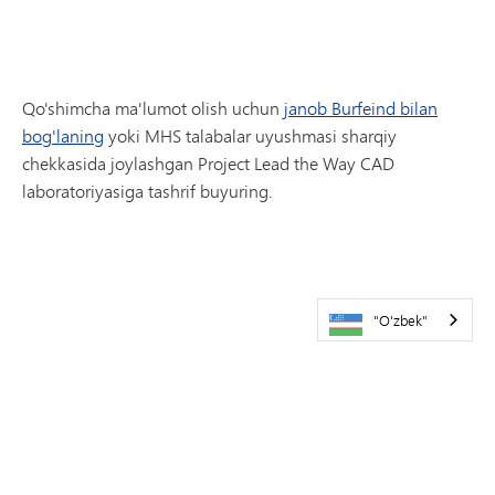
Qo'shimcha ma'lumot olish uchun
janob Burfeind bilan
bog'laning
yoki MHS talabalar uyushmasi sharqiy
chekkasida joylashgan Project Lead the Way CAD
laboratoriyasiga tashrif buyuring.
"O'zbek"
ALOQA