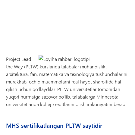
Project Lead
the Way (PLTW) kurslarida talabalar muhandislik,
arxitektura, fan, matematika va texnologiya tushunchalarini
murakkab, ochiq muammolarni real hayot sharoitida hal
qilish uchun qo'llaydilar. PLTW universitetlar tomonidan
yuqori hurmatga sazovor bo'lib, talabalarga Minnesota
universitetlarida kollej kreditlarini olish imkoniyatini beradi.
MHS sertifikatlangan PLTW saytidir