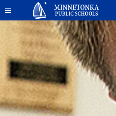
Minnetonka davlat maktablari
Toggle Menu