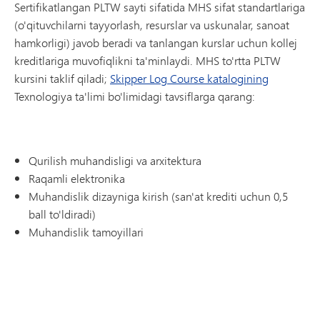
Sertifikatlangan PLTW sayti sifatida MHS sifat standartlariga
(o'qituvchilarni tayyorlash, resurslar va uskunalar, sanoat
hamkorligi) javob beradi va tanlangan kurslar uchun kollej
kreditlariga muvofiqlikni ta'minlaydi. MHS to'rtta PLTW
kursini taklif qiladi;
Skipper Log Course katalogining
Texnologiya ta'limi bo'limidagi tavsiflarga qarang:
Qurilish muhandisligi va arxitektura
Raqamli elektronika
Muhandislik dizayniga kirish (san'at krediti uchun 0,5
ball to'ldiradi)
Muhandislik tamoyillari