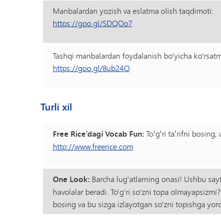
Manbalardan yozish va eslatma olish taqdimoti:
https://goo.gl/SDQOo7
Tashqi manbalardan foydalanish bo'yicha ko'rsatm
https://goo.gl/8ub24O
Turli xil
Free Rice’dagi Vocab Fun:
Toʻgʻri taʼrifni bosing;
http://www.freerice.com
One Look:
Barcha lug'atlarning onasi! Ushbu sayt 
havolalar beradi. To'g'ri so'zni topa olmayapsizmi
bosing va bu sizga izlayotgan so'zni topishga yo