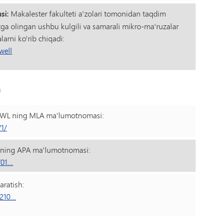
si:
Makalester fakulteti a'zolari tomonidan taqdim
atga olingan ushbu kulgili va samarali mikro-ma'ruzalar
alarni ko'rib chiqadi:
well
h
 OWL ning MLA ma'lumotnomasi:
1/
WLning APA ma'lumotnomasi:
1...
aratish:
10...