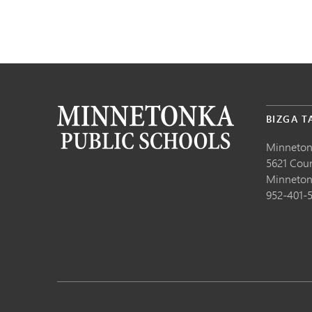
BIZGA T
Minneton
5621 Cou
Minneton
952-401-