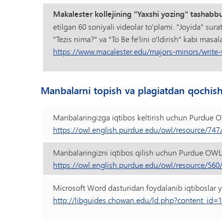
Makalester kollejining "Yaxshi yozing" tashabbu
etilgan 60 soniyali videolar to'plami. "Joyida" sur
"Tezis nima?" va "To Be fe'lini o'ldirish" kabi masal
https://www.macalester.edu/majors-minors/write-
Manbalarni topish va plagiatdan qochis
Manbalaringizga iqtibos keltirish uchun Purdue
https://owl.english.purdue.edu/owl/resource/747/
Manbalaringizni iqtibos qilish uchun Purdue O
https://owl.english.purdue.edu/owl/resource/560/0
Microsoft Word dasturidan foydalanib iqtiboslar y
http://libguides.chowan.edu/ld.php?content_id=12