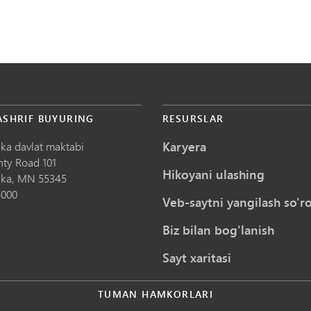
ASHRIF BUYURING
RESURSLAR
Karyera
ka davlat maktabi
nty Road 101
Hikoyani ulashing
ka,
MN
55345
5000
Veb-saytni yangilash so'ro
Biz bilan bog'lanish
Sayt xaritasi
TUMAN HAMKORLARI