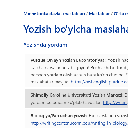
Taqvim
(
Kundalik e'lonlar
Minnetonka davlat maktablari
/
Maktablar
/
O'rta 
Ota-onalar va o'
Yozish bo'yicha maslaha
Peachjar - Makta
Direktorga xush k
Yozishda yordam
Maktab yangilikla
Maktab profili
Purdue Onlayn Yozish Laboratoriyasi:
Yozish haq
Xodimlar katalog
barcha narsalaringiz bir joyda! Boshlashdan tort
narsada yordam olish uchun buni ko'rib chiqing. 
maslahatlar mavjud:
https://owl.english.purdue.e
Shimoliy Karolina Universiteti Yozish Markazi:
De
yordam beradigan ko'plab havolalar:
http://writi
Biologiya/Fan uchun yozish:
Fan darslarida yozis
http://writingcenter.uconn.edu/writing-in-biology