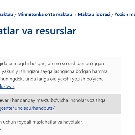
Akademik maslahat
Kuchaytiruvchi klublar
Davomat
yangi oynada/yorliqda ochiladi)
Maslahatchilar
MHS tomonidan yetkazib berish va
Bursar idor
maktab
/
Minnetonka o'rta maktabi
/
Maktab idorasi
/
Yozish ma
quvchilar uchun qo'llanma
Bizning maslahat modelimiz
Ota-onalarning ko'ngilliligi
Avtobusda 
tlar va resurslar
(yangi oynada/yorliqda ochiladi)
b varaqlari
O'rta maktabdan keyingi rejalashtirish
Schoology baholar kitobi
Biz bilan b
elibsiz
Talabalarni qo'llab-quvvatlash
Qariyalar kechasi
Sog'liqni s
ri
Talaba farovonligi
Skippers Booster do'koni
Media mark
TIPS276 (Kamsitish/Bezorilik/Ta'qib haqida xabar berish
Talabalar 
ida bilmoqchi bo'lgan, ammo so'rashdan qo'rqqan
i
Transkriptlar
Yozish mar
ib, yakuniy ishingizni sayqallashgacha bo'lgan hamma
Shuningdek, unda fanga oid yaxshi yozish bo'yicha
du/owl/
yarli har qanday mavzu bo'yicha insholar yozishga
ngcenter.unc.edu/handouts/
h uchun foydali maslahatlar va havolalar:
/