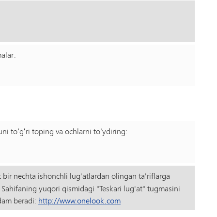
alar:
 uni toʻgʻri toping va ochlarni toʻydiring:
bir nechta ishonchli lug'atlardan olingan ta'riflarga
? Sahifaning yuqori qismidagi "Teskari lug'at" tugmasini
rdam beradi:
http://www.onelook.com