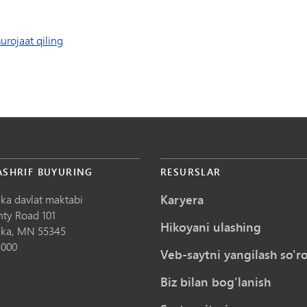
urojaat qiling
ASHRIF BUYURING
RESURSLAR
Karyera
ka davlat maktabi
nty Road 101
Hikoyani ulashing
ka,
MN
55345
5000
Veb-saytni yangilash so'ro
Biz bilan bog'lanish