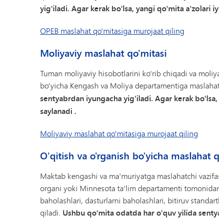
yig'iladi. Agar kerak bo'lsa, yangi qo'mita a'zolari i
OPEB maslahat qo'mitasiga murojaat qiling
Moliyaviy maslahat qo'mitasi
Tuman moliyaviy hisobotlarini ko'rib chiqadi va moli
bo'yicha Kengash va Moliya departamentiga maslahat
sentyabrdan iyungacha yig'iladi. Agar kerak bo'lsa,
saylanadi
.
Moliyaviy maslahat qo'mitasiga murojaat qiling
O'qitish va o'rganish bo'yicha maslahat q
Maktab kengashi va ma'muriyatga maslahatchi vazifas
organi yoki Minnesota ta'lim departamenti tomonidan 
baholashlari, dasturlarni baholashlari, bitiruv standa
qiladi.
Ushbu qo'mita odatda har o'quv yilida sentya