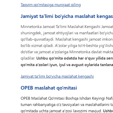
Taqvim qo'mitasiga murojaat qiling
Jamiyat ta'limi bo'yicha maslahat kengas
Minnetonka Jamoat Ta'limi Maslahat Kengashi Jamoat Ta
shuningdek, jamoat ehtiyojlari va manfaatlari bo'yicha
qo'llab-quvvatlaydi. Maslahat kengashi jamoat imko
bo'lib xizmat qiladi. A'zolar yiliga to'rt-beshta yig'ilis
do'stlar va jamoat a'zolariga Minnetonka davlat makt
qiladilar.
Ushbu qo'mita odatda har o'quv yilida sen
qo'mita a'zolari iyun, iyul va avgust oylarida tanlana
Jamiyat ta'limi bo'yicha maslahat kengashi
OPEB maslahat qo'mitasi
OPEB Maslahat Qo'mitasi Boshqa Ishdan Keyingi Nafaqa
tuman rahbariyatiga o'z tavsiyalari va maslahatlarini
qo'mitada uchta jamoat a'zosi lavozimi mavjud.
Ushbu