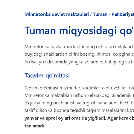
Minnetonka davlat maktablari
/
Tuman
/
Rahbariya
Tuman miqyosidagi qo'
Minnetonka davlat maktablarining ochiq qo'mitalarida
quyidagi shakllardan birini bosing. Iltimos, ko'pgina q
bo'lsa, yoz davomida yangi a'zolarni qabul qiling va ha
Taqvim qo'mitasi
Taqvim qo'mitasi ma'murlar, xodimlar, o'qituvchilar, 
Minnetonka maktablari uchun kelajakdagi akademik ta
o'quv yilining boshlanish va tugash sanalarini, kech bo
taklif qilish va boshqa tegishli taqvim masalalarini ko
yanvar va aprel oylari orasida yig'iladi. Agar kerak 
tanlanadi.