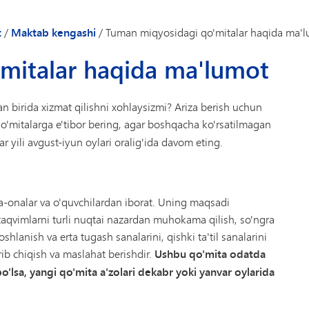
t
/
Maktab kengashi
/
Tuman miqyosidagi qo'mitalar haqida ma'
mitalar haqida ma'lumot
n birida xizmat qilishni xohlaysizmi? Ariza berish uchun
o'mitalarga e'tibor bering,
agar boshqacha ko'rsatilmagan
r yili avgust-iyun oylari oralig'ida davom eting.
ota-onalar va o'quvchilardan iborat. Uning maqsadi
qvimlarni turli nuqtai nazardan muhokama qilish, so'ngra
shlanish va erta tugash sanalarini, qishki ta'til sanalarini
'rib chiqish va maslahat berishdir.
Ushbu qo'mita odatda
bo'lsa, yangi qo'mita a'zolari dekabr yoki yanvar oylarida