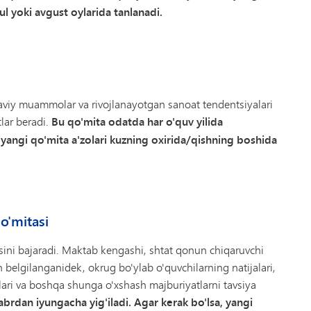
yul yoki avgust oylarida tanlanadi.
yaviy muammolar va rivojlanayotgan sanoat tendentsiyalari
lar beradi.
Bu qo'mita odatda har o'quv yilida
 yangi qo'mita a'zolari kuzning oxirida/qishning boshida
o'mitasi
ini bajaradi. Maktab kengashi, shtat qonun chiqaruvchi
belgilanganidek, okrug bo'ylab o'quvchilarning natijalari,
rtlari va boshqa shunga o'xshash majburiyatlarni tavsiya
brdan iyungacha yig'iladi. Agar kerak bo'lsa, yangi