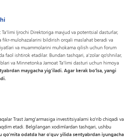
hi
'limi Ijrochi Direktoriga mavjud va potentsial dasturlar,
 fikr-mulohazalarini bildirish orqali maslahat beradi va
niyatlari va muammolarini muhokama qilish uchun forum
hda faol ishtirok etadilar. Bundan tashqari, a'zolar qo'shnilar,
ablari va Minnetonka Jamoat Ta'limi dasturi uchun himoya
tyabrdan maygacha yig'iladi. Agar kerak bo'lsa, yangi
di.
lar Trast Jamg'armasiga investitsiyalarni ko'rib chiqadi va
 taqdim etadi. Belgilangan xodimlardan tashqari, ushbu
 qo'mita odatda har o'quv yilida sentyabrdan iyungacha