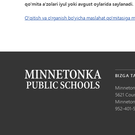
qo'mita a'zolari iyul yoki avgust oylarida saylanadi.
O'qitish va o'rganish bo'yicha maslahat qo'mitasiga m
BIZGA T
Minneton
5621 Cou
Minneton
952-401-