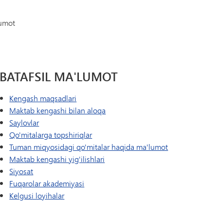
Tonka Online (Qo'shimcha)
Yelkanli o'tish dasturi
USTUNLIK
Farovonlik bo'yicha qo'llanma
lumot
Jahon tillari
BATAFSIL MA'LUMOT
Kengash maqsadlari
Maktab kengashi bilan aloqa
Saylovlar
Qo'mitalarga topshiriqlar
Tuman miqyosidagi qo'mitalar haqida ma'lumot
Maktab kengashi yig'ilishlari
Siyosat
Fuqarolar akademiyasi
Kelgusi loyihalar