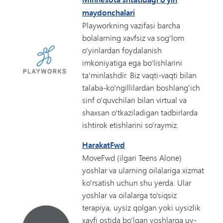
maydonchalari
Playworkning vazifasi barcha
bolalarning xavfsiz va sog'lom
o'yinlardan foydalanish
imkoniyatiga ega bo'lishlarini
ta'minlashdir. Biz vaqti-vaqti bilan
talaba-ko'ngillilardan boshlang'ich
sinf o'quvchilari bilan virtual va
shaxsan o'tkaziladigan tadbirlarda
ishtirok etishlarini so'raymiz.
HarakatFwd
MoveFwd (ilgari Teens Alone)
yoshlar va ularning oilalariga xizmat
ko'rsatish uchun shu yerda. Ular
yoshlar va oilalarga to'siqsiz
terapiya, uysiz qolgan yoki uysizlik
xavfi ostida bo'lgan yoshlarga uy-