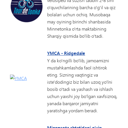
velosiped va suzish tadbiri 2-8 sinf
o'quvchilarining barcha o'g'il va qiz
bolalari uchun ochiq. Musobaqa
may oyining birinchi shanbasida
Minnetonka o'rta maktabining
Sharqiy qismida bo'lib o'tadi.
YMCA - Ridgedale
Y da ko'ngilli bo'lib, jamoamizni
mustahkamlashda faol ishtirok
eting. Sizning vaqtingiz va
iste'dodingiz biz bilan uzoq yo'lni
bosib o'tadi va yashash va ishlash
uchun yaxshi joy bo'lgan xavfsizroq,
yanada barqaror jamiyatni
yaratishga yordam beradi.
Minnesota shtatidagi o'yin