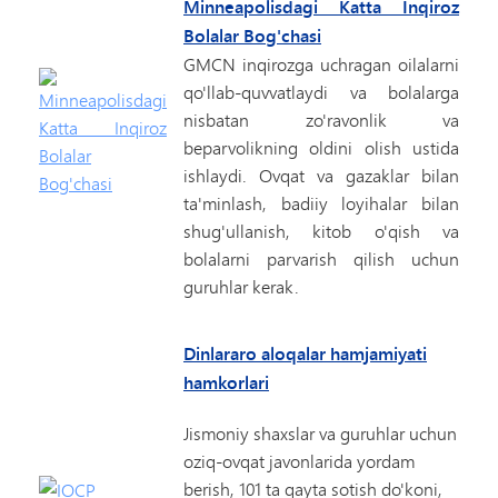
Minneapolisdagi Katta Inqiroz
Bolalar Bog'chasi
GMCN inqirozga uchragan oilalarni
qo'llab-quvvatlaydi va bolalarga
nisbatan zo'ravonlik va
beparvolikning oldini olish ustida
ishlaydi. Ovqat va gazaklar bilan
ta'minlash, badiiy loyihalar bilan
shug'ullanish, kitob o'qish va
bolalarni parvarish qilish uchun
guruhlar kerak.
Dinlararo aloqalar hamjamiyati
hamkorlari
Jismoniy shaxslar va guruhlar uchun
oziq-ovqat javonlarida yordam
berish, 101 ta qayta sotish do'koni,