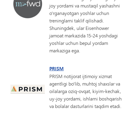
joy yordami va mustaqil yashashni
o'rganayotgan yoshlar uchun
treninglarni taklif qilishadi.
Shuningdek, ular Eisenhower
jamoat markazida 15-24 yoshdagi
yoshlar uchun bepul yordam
markaziga ega.
PRISM
PRISM notijorat ijtimoiy xizmat
agentligi bo'lib, muhtoj shaxslar va
oilalarga oziq-ovqat, kiyim-kechak,
uy-joy yordami, ishlarni boshqarish
va bolalar dasturlarini taqdim etadi.