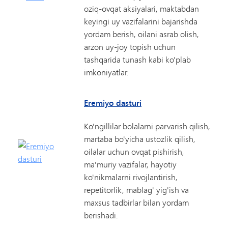
oziq-ovqat aksiyalari, maktabdan
keyingi uy vazifalarini bajarishda
yordam berish, oilani asrab olish,
arzon uy-joy topish uchun
tashqarida tunash kabi ko'plab
imkoniyatlar.
Eremiyo dasturi
Ko'ngillilar bolalarni parvarish qilish,
martaba bo'yicha ustozlik qilish,
oilalar uchun ovqat pishirish,
ma'muriy vazifalar, hayotiy
ko'nikmalarni rivojlantirish,
repetitorlik, mablag' yig'ish va
maxsus tadbirlar bilan yordam
berishadi.