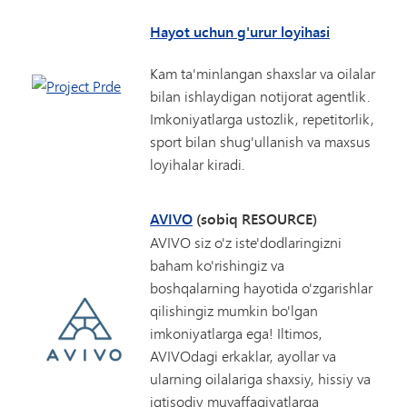
Hayot uchun g'urur loyihasi
Kam ta'minlangan shaxslar va oilalar
bilan ishlaydigan notijorat agentlik.
Imkoniyatlarga ustozlik, repetitorlik,
sport bilan shug'ullanish va maxsus
loyihalar kiradi.
AVIVO
(sobiq RESOURCE)
AVIVO siz o'z iste'dodlaringizni
baham ko'rishingiz va
boshqalarning hayotida o'zgarishlar
qilishingiz mumkin bo'lgan
imkoniyatlarga ega! Iltimos,
AVIVOdagi erkaklar, ayollar va
ularning oilalariga shaxsiy, hissiy va
iqtisodiy muvaffaqiyatlarga