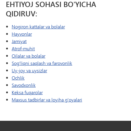
EHTIYOJ SOHASI BO'YICHA
QIDIRUV:
Nogiron kattalar va bolalar
Hayvonlar
Jamiyat
Atrof-muhit
Oilalar va bolalar
Sog'liqni saqlash va farovonlik
Uy-joy va uysizlar
Ochlik
Savodxonlik
Keksa fuqarolar
Maxsus tadbirlar va loyiha g'oyalari