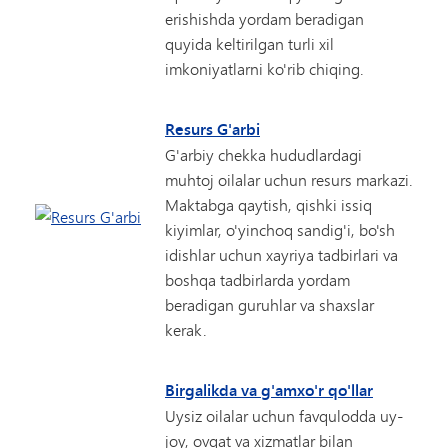
erishishda yordam beradigan
quyida keltirilgan turli xil
imkoniyatlarni ko'rib chiqing.
Resurs G'arbi
G'arbiy chekka hududlardagi
muhtoj oilalar uchun resurs markazi.
Maktabga qaytish, qishki issiq
kiyimlar, o'yinchoq sandig'i, bo'sh
idishlar uchun xayriya tadbirlari va
boshqa tadbirlarda yordam
beradigan guruhlar va shaxslar
kerak.
Birgalikda va g'amxo'r qo'llar
Uysiz oilalar uchun favqulodda uy-
joy, ovqat va xizmatlar bilan