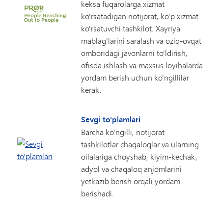
keksa fuqarolarga xizmat
ko'rsatadigan notijorat, ko'p xizmat
ko'rsatuvchi tashkilot. Xayriya
mablag'larini saralash va oziq-ovqat
omboridagi javonlarni to'ldirish,
ofisda ishlash va maxsus loyihalarda
yordam berish uchun ko'ngillilar
kerak.
Sevgi to'plamlari
Barcha ko'ngilli, notijorat
tashkilotlar chaqaloqlar va ularning
oilalariga choyshab, kiyim-kechak,
adyol va chaqaloq anjomlarini
yetkazib berish orqali yordam
berishadi.