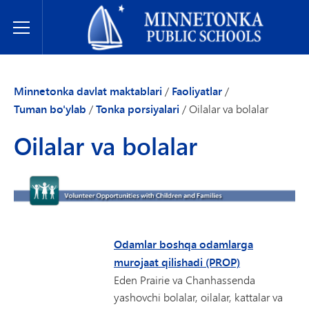
Minnetonka davlat maktablari
Toggle Menu
Minnetonka davlat maktablari
/
Faoliyatlar
/
Tuman bo'ylab
/
Tonka porsiyalari
/
Oilalar va bolalar
Oilalar va bolalar
Odamlar boshqa odamlarga
murojaat qilishadi (PROP)
Eden Prairie va Chanhassenda
yashovchi bolalar, oilalar, kattalar va