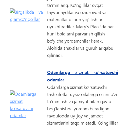
ta'minlang. Ko'ngillilar ovqat
tayyorlaydilar va oziq-ovqat va
materiallar uchun yig'ilishlar
uyushtiradilar. Mary's Place'da har
kuni bolalarni parvarish qilish
bo'yicha yordamchilar kerak.
Alohida shaxslar va guruhlar qabul
qilinadi.
Odamlarga xizmat ko'rsatuvchi
odamlar
Odamlarga xizmat ko'rsatuvchi
tashkilotlar uysiz oilalarga o'zini o'zi
ta'minlash va jamiyat bilan qayta
bog'lanishda yordam beradigan
favqulodda uy-joy va jamoat
xizmatlarini taqdim etadi. Ko'ngillilar