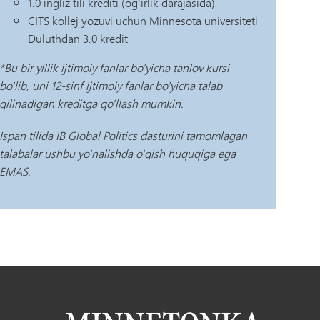
1.0 ingliz tili krediti (og'irlik darajasida)
CITS kollej yozuvi uchun Minnesota universiteti
Duluthdan 3.0 kredit
*Bu bir yillik ijtimoiy fanlar bo'yicha tanlov kursi
bo'lib, uni 12-sinf ijtimoiy fanlar bo'yicha talab
qilinadigan kreditga qo'llash mumkin.
Ispan tilida IB Global Politics dasturini tamomlagan
talabalar ushbu yo'nalishda o'qish huquqiga ega
EMAS.