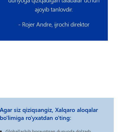
dunyoga qiziqadigan talabalar uchun
ajoyib tanlovdir.
- Rojer Andre, ijrochi direktor
Agar siz qiziqsangiz, Xalqaro aloqalar
bo'limiga ro'yxatdan o'ting:
Globallashib borayotgan dunyoda dolzarb