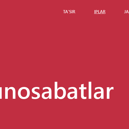
TA'SIR
IPLAR
JA
Talabalar
Biznes
Usto
tahlili
Ota-
Loyi
onalar
Dizayn +
hamk
Marketing
Meh
Global
o'qit
biznes
Say
Global
tashr
nosabatlar
barqarorlik
buyu
uch
Sog'liqni
xost
saqlash
fanlari
Sog'liqni
saqlash
fanlari II