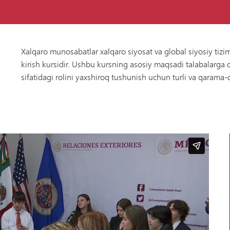
Xalqaro
munosabatlar
Multimedia
aloqalari
Xalqaro munosabatlar xalqaro siyosat va global siyosiy tizim
kirish kursidir. Ushbu kursning asosiy maqsadi talabalarga
Davlat
siyosati
sifatidagi rolini yaxshiroq tushunish uchun turli va qarama-q
VANTAGE
Kompyuter
fanlari
VANTAGE
ta'limi
VANTAGE
modasi