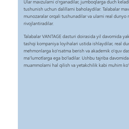
Ular mavzularni o'rganadilar, jumboqlarga duch keladil
tushunish uchun dalillarni baholaydilar. Talabalar ma
munozaralar orqali tushunadilar va ularni real dunyo mi
rivojlantiradilar.
Talabalar VANTAGE dasturi doirasida yil davomida yak
tashqi kompaniya loyihalari ustida ishlaydilar, real
mehmonlarga ko'rsatma berish va akademik o'quv dastu
ma'lumotlarga ega bo'ladilar. Ushbu tajriba davomida 
muammolarni hal qilish va yetakchilik kabi muhim ko'ni