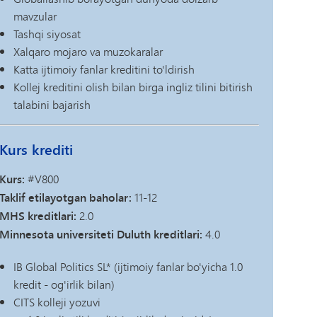
mavzular
Tashqi siyosat
Xalqaro mojaro va muzokaralar
Katta ijtimoiy fanlar kreditini to'ldirish
Kollej kreditini olish bilan birga ingliz tilini bitirish
talabini bajarish
Kurs krediti
Kurs:
#V800
Taklif etilayotgan baholar:
11-12
MHS kreditlari:
2.0
Minnesota universiteti Duluth kreditlari:
4.0
IB Global Politics SL* (ijtimoiy fanlar bo'yicha 1.0
kredit - og'irlik bilan)
CITS kolleji yozuvi