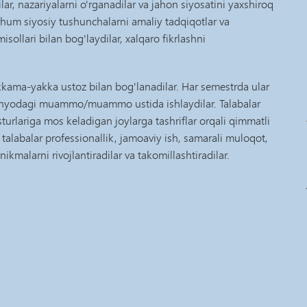
ar, nazariyalarni o'rganadilar va jahon siyosatini yaxshiroq
vhum siyosiy tushunchalarni amaliy tadqiqotlar va
sollari bilan bog'laydilar, xalqaro fikrlashni
kama-yakka ustoz bilan bog'lanadilar. Har semestrda ular
 dunyodagi muammo/muammo ustida ishlaydilar. Talabalar
rlariga mos keladigan joylarga tashriflar orqali qimmatli
talabalar professionallik, jamoaviy ish, samarali muloqot,
kmalarni rivojlantiradilar va takomillashtiradilar.