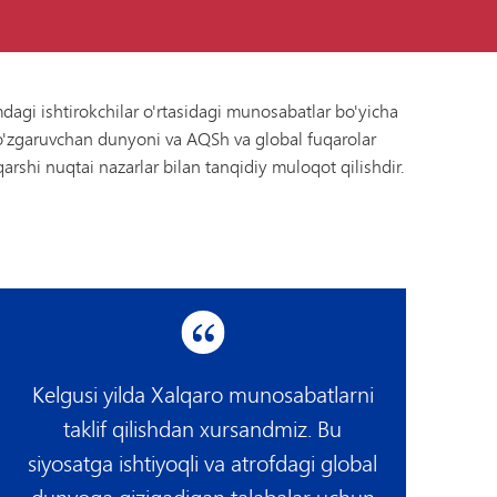
dagi ishtirokchilar o'rtasidagi munosabatlar bo'yicha
 o'zgaruvchan dunyoni va AQSh va global fuqarolar
arshi nuqtai nazarlar bilan tanqidiy muloqot qilishdir.
Kelgusi yilda Xalqaro munosabatlarni
taklif qilishdan xursandmiz. Bu
siyosatga ishtiyoqli va atrofdagi global