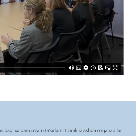
asidagi xalqaro o'zaro ta'sirlarni tizimli ravishda o'rganadilar.