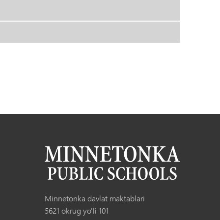
Minnetonka davlat maktablari
5621 okrug yo'li 101