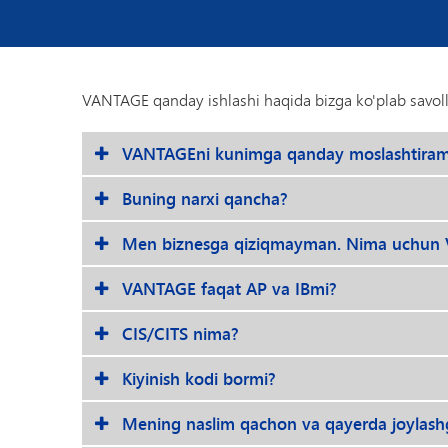
VANTAGE qanday ishlashi haqida bizga ko'plab savollar
VANTAGEni kunimga qanday moslashtira
Buning narxi qancha?
Men biznesga qiziqmayman. Nima uchun V
VANTAGE faqat AP va IBmi?
CIS/CITS nima?
Kiyinish kodi bormi?
Mening naslim qachon va qayerda joylashg