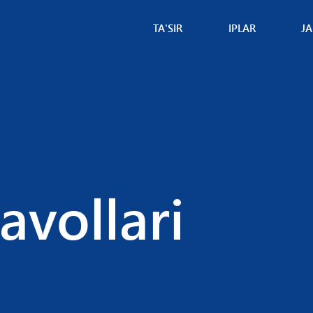
TA'SIR
IPLAR
JA
Talabalar
Biznes
Usto
tahlili
Ota-
Loyi
onalar
Dizayn +
hamk
Marketing
Meh
Global
o'qit
biznes
Say
Global
tashr
vollari
barqarorlik
buyu
uch
Sog'liqni
xost
saqlash
fanlari
Sog'liqni
saqlash
fanlari II