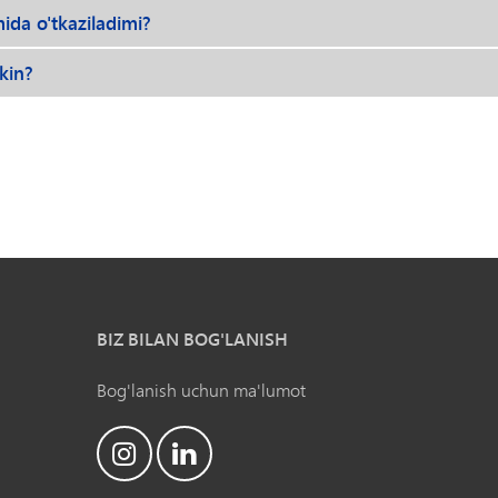
ida o'tkaziladimi?
kin?
BIZ BILAN BOG'LANISH
Bog'lanish uchun ma'lumot