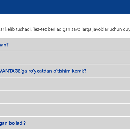
Xalqaro
munosabatlar
Multimedia
aloqalari
 kelib tushadi. Tez-tez beriladigan savollarga javoblar uchun qu
Davlat
siyosati
man?
VANTAGE
Kompyuter
fanlari
ANTAGE’ga ro‘yxatdan o‘tishim kerak?
VANTAGE
ta'limi
VANTAGE
modasi
an bo'ladi?