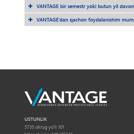
VANTAGE bir semestr yoki butun yil davom
VANTAGE’dan qachon foydalanishim mum
USTUNLIK
5735 okrug yo'li 101