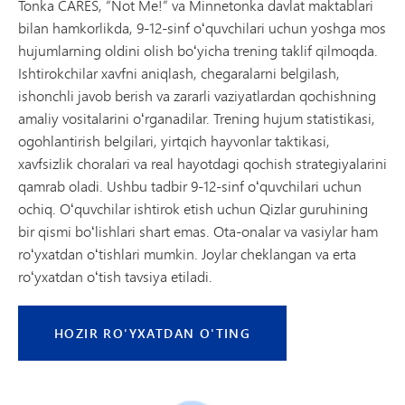
Tonka CARES, “Not Me!” va Minnetonka davlat maktablari
bilan hamkorlikda, 9-12-sinf oʻquvchilari uchun yoshga mos
hujumlarning oldini olish boʻyicha trening taklif qilmoqda.
Ishtirokchilar xavfni aniqlash, chegaralarni belgilash,
ishonchli javob berish va zararli vaziyatlardan qochishning
amaliy vositalarini oʻrganadilar. Trening hujum statistikasi,
ogohlantirish belgilari, yirtqich hayvonlar taktikasi,
xavfsizlik choralari va real hayotdagi qochish strategiyalarini
qamrab oladi. Ushbu tadbir 9-12-sinf oʻquvchilari uchun
ochiq. Oʻquvchilar ishtirok etish uchun Qizlar guruhining
bir qismi boʻlishlari shart emas. Ota-onalar va vasiylar ham
roʻyxatdan oʻtishlari mumkin. Joylar cheklangan va erta
roʻyxatdan oʻtish tavsiya etiladi.
HOZIR RO'YXATDAN O'TING