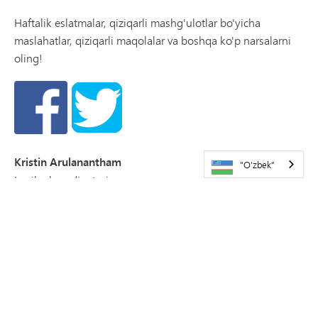
Haftalik eslatmalar, qiziqarli mashg'ulotlar bo'yicha
maslahatlar, qiziqarli maqolalar va boshqa ko'p narsalarni
oling!
Kristin Arulanantham
"O'zbek"
Loyiha koordinatori
christine.arulanantham@minnetonkaschools.org
952-401-5056 (ish stoli)
Yordam resurslarini qidiryapsizmi?
Profilaktika, davolash va tiklanish uchun resurslar uchun bu