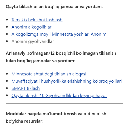
Qayta tiklash bilan bog'liq jamoalar va yordam:
Tamaki chekishni tashlash
Anonim alkogoliklar
Alkogolizmga moyil Minnesota yoshlari Anonim
Anonim giyohvandlar
An'anaviy bo'lmagan/12 bosqichli bo'lmagan tiklanish
bilan bog'liq jamoalar va yordam:
Minnesota shtatidagi tiklanish aloqasi
Muvaffaqiyatli hushyorlikka erishishning ko'proq yo'llari
SMART tiklash
Qayta tiklash 2.0 Giyohvandlikdan keyingi hayot
Moddalar haqida ma'lumot berish va oldini olish
bo'yicha resurslar: