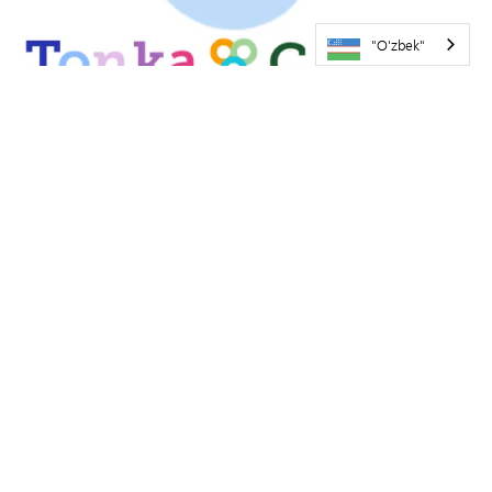
"O'zbek"
Yordam resurslarini qidiryapsizmi?
Profilaktika, davolash va tiklanish uchun resurslar uchun bu
yerni bosing
ISHTIROK ETISH UCHUN BIZ BILAN
BOG'LANING
Haftalik eslatmalar, qiziqarli mashg'ulotlar bo'yicha
maslahatlar, qiziqarli maqolalar va boshqa ko'p narsalarni
oling!