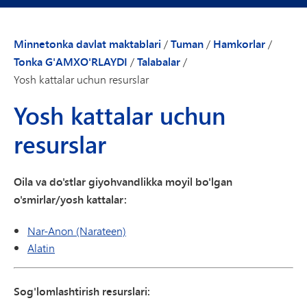
Minnetonka davlat maktablari
/
Tuman
/
Hamkorlar
/
Tonka G'AMXO'RLAYDI
/
Talabalar
/
Yosh kattalar uchun resurslar
Yosh kattalar uchun
resurslar
Oila va do'stlar giyohvandlikka moyil bo'lgan
o'smirlar/yosh kattalar:
Nar-Anon (Narateen)
Alatin
Sog'lomlashtirish resurslari: