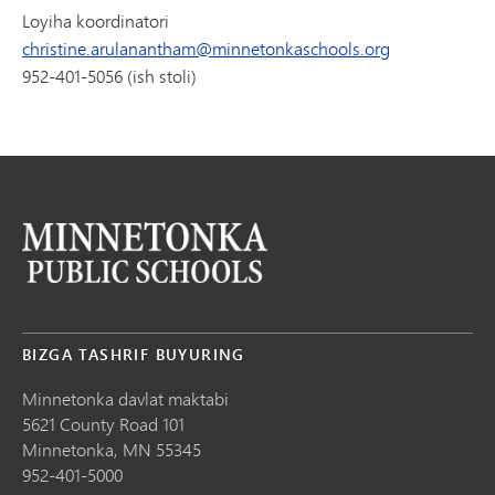
Loyiha koordinatori
christine.arulanantham@minnetonkaschools.org
952-401-5056 (ish stoli)
BIZGA TASHRIF BUYURING
Minnetonka davlat maktabi
5621 County Road 101
Minnetonka,
MN
55345
952-401-5000