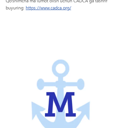
Qo'shimcha ma'lumot olish uchun CADCA ga tashrif
buyuring:
https://www.cadca.org/