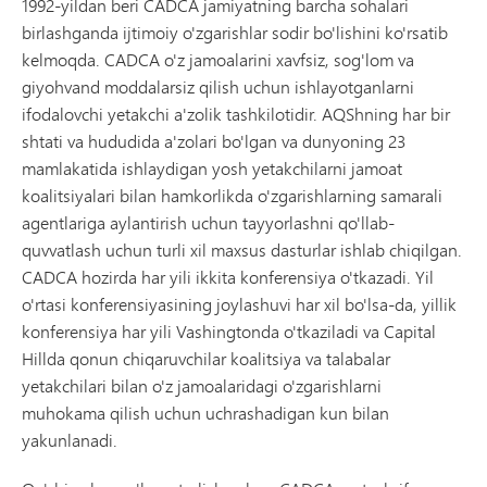
1992-yildan beri CADCA jamiyatning barcha sohalari
birlashganda ijtimoiy o'zgarishlar sodir bo'lishini ko'rsatib
kelmoqda. CADCA o'z jamoalarini xavfsiz, sog'lom va
giyohvand moddalarsiz qilish uchun ishlayotganlarni
ifodalovchi yetakchi a'zolik tashkilotidir. AQShning har bir
shtati va hududida a'zolari bo'lgan va dunyoning 23
mamlakatida ishlaydigan yosh yetakchilarni jamoat
koalitsiyalari bilan hamkorlikda o'zgarishlarning samarali
agentlariga aylantirish uchun tayyorlashni qo'llab-
quvvatlash uchun turli xil maxsus dasturlar ishlab chiqilgan.
CADCA hozirda har yili ikkita konferensiya o'tkazadi. Yil
o'rtasi konferensiyasining joylashuvi har xil bo'lsa-da, yillik
konferensiya har yili Vashingtonda o'tkaziladi va Capital
Hillda qonun chiqaruvchilar koalitsiya va talabalar
yetakchilari bilan o'z jamoalaridagi o'zgarishlarni
muhokama qilish uchun uchrashadigan kun bilan
yakunlanadi.