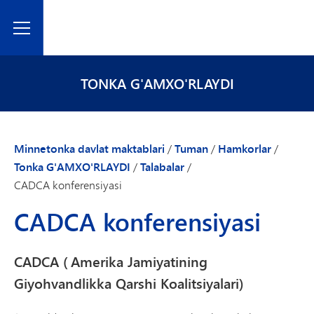
Toggle Menu
TONKA G'AMXO'RLAYDI
Minnetonka davlat maktablari
/
Tuman
/
Hamkorlar
/
Tonka G'AMXO'RLAYDI
/
Talabalar
/
CADCA konferensiyasi
CADCA konferensiyasi
CADCA (
Amerika Jamiyatining
Giyohvandlikka Qarshi Koalitsiyalari)