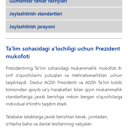
Gumanitar fanlar faxriylari
Joylashtirish standartlari
Joylashtirish jarayoni
Ta'lim sohasidagi a'lochiligi uchun Prezident
mukofoti
Prezidentning Ta'lim sohasidagi mukammallik mukofoti 8-
sinf o'quvchilarini yutuqlari va mehnatsevarliklari uchun
taqdirlaydi. Dastur AQSh Prezidenti va AQSh Ta'lim kotibi
tomonidan ajoyib sa'y-harakatlari bilan qiyin mukammallik
standartlariga javob berishga imkon bergan o'quvchilarga
individual e'tirofni taqdim etadi.
Talabalar talablarga javob berishlari kerak, jumladan,
o'rtacha baho va davlat testlarining natijalari.