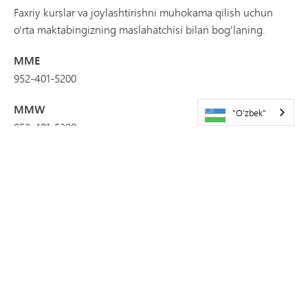
Faxriy kurslar va joylashtirishni muhokama qilish uchun
o'rta maktabingizning maslahatchisi bilan bog'laning.
MME
952-401-5200
MMW
"O'zbek"
952-401-5300
BATAFSIL MA'LUMOT
Talabalarni joylashtirish bo'yicha ota-onalar yig'ilishi
videosi