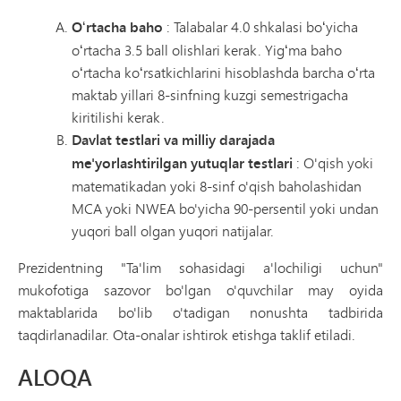
Oʻrtacha baho
: Talabalar 4.0 shkalasi boʻyicha
oʻrtacha 3.5 ball olishlari kerak. Yigʻma baho
oʻrtacha koʻrsatkichlarini hisoblashda barcha oʻrta
maktab yillari 8-sinfning kuzgi semestrigacha
kiritilishi kerak.
Davlat testlari va milliy darajada
me'yorlashtirilgan yutuqlar testlari
: O'qish yoki
matematikadan yoki 8-sinf o'qish baholashidan
MCA yoki NWEA bo'yicha 90-persentil yoki undan
yuqori ball olgan yuqori natijalar.
Prezidentning "Ta'lim sohasidagi a'lochiligi uchun"
mukofotiga sazovor bo'lgan o'quvchilar may oyida
maktablarida bo'lib o'tadigan nonushta tadbirida
taqdirlanadilar. Ota-onalar ishtirok etishga taklif etiladi.
ALOQA