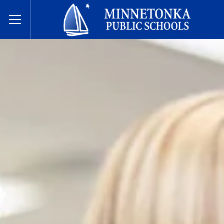
Minnetonka davlat maktablari
Toggle Menu