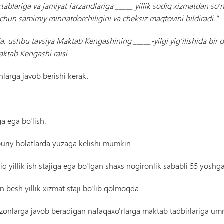
tablariga va jamiyat farzandlariga _____ yillik sodiq xizmatdan s
 uchun samimiy minnatdorchiligini va cheksiz maqtovini bildiradi."
da, ushbu tavsiya Maktab Kengashining _____-yilgi yig'ilishida bir o
aktab Kengashi raisi
larga javob berishi kerak:
a ega bo'lish.
buriy holatlarda yuzaga kelishi mumkin.
iq yillik ish stajiga ega bo'lgan shaxs nogironlik sababli 55 yosh
 besh yillik xizmat staji bo'lib qolmoqda.
zonlarga javob beradigan nafaqaxo'rlarga maktab tadbirlariga um