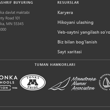
ASHRIF BUYURING
RESURSLAR
Karyera
ka davlat maktabi
nty Road 101
Hikoyani ulashing
ka,
MN
55345
5000
Veb-saytni yangilash so'ro
Biz bilan bog'lanish
Sayt xaritasi
TUMAN HAMKORLARI