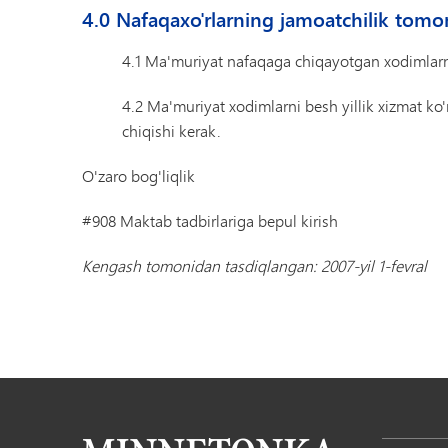
4.0 Nafaqaxo'rlarning jamoatchilik tomoni
4.1 Ma'muriyat nafaqaga chiqayotgan xodimlarni t
4.2 Ma'muriyat xodimlarni besh yillik xizmat ko'r
chiqishi kerak.
O'zaro bog'liqlik
#908 Maktab tadbirlariga bepul kirish
Kengash tomonidan tasdiqlangan: 2007-yil 1-fevral