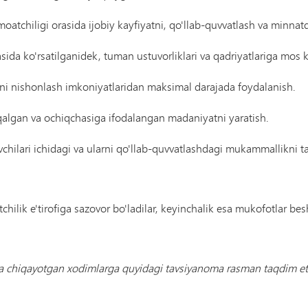
jamoatchiligi orasida ijobiy kayfiyatni, qo'llab-quvvatlash va minnatdo
sida ko'rsatilganidek, tuman ustuvorliklari va qadriyatlariga mos
rini nishonlash imkoniyatlaridan maksimal darajada foydalanish.
rqalgan va ochiqchasiga ifodalangan madaniyatni yaratish.
chilari ichidagi va ularni qo'llab-quvvatlashdagi mukammallikni t
hilik e'tirofiga sazovor bo'ladilar, keyinchalik esa mukofotlar besh
a chiqayotgan xodimlarga quyidagi tavsiyanoma rasman taqdim e