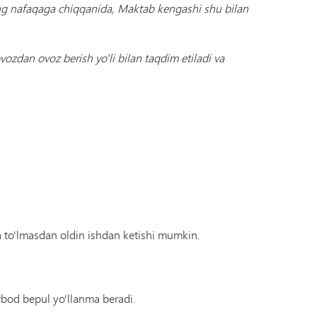
o'ng nafaqaga chiqqanida, Maktab kengashi shu bilan
vozdan ovoz berish yo'li bilan taqdim etiladi va
ga to'lmasdan oldin ishdan ketishi mumkin.
rbod bepul yo'llanma beradi.