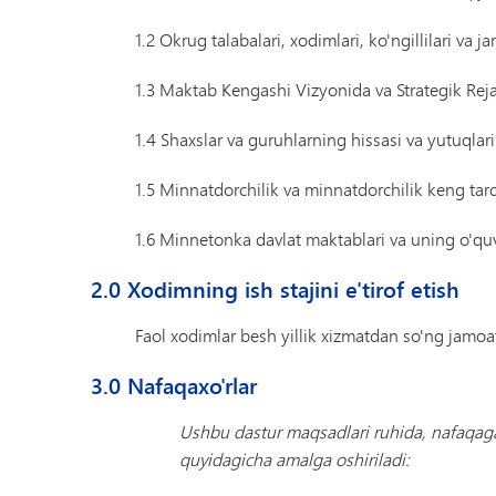
1.2 Okrug talabalari, xodimlari, ko'ngillilari va 
1.3 Maktab Kengashi Vizyonida va Strategik Reja
1.4 Shaxslar va guruhlarning hissasi va yutuqla
1.5 Minnatdorchilik va minnatdorchilik keng ta
1.6 Minnetonka davlat maktablari va uning o'quv
2.0 Xodimning ish stajini e'tirof etish
Faol xodimlar besh yillik xizmatdan so'ng jamoatc
3.0 Nafaqaxo'rlar
Ushbu dastur maqsadlari ruhida, nafaqag
quyidagicha amalga oshiriladi: