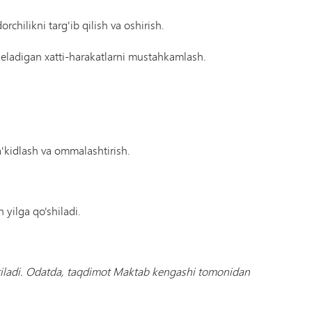
Tonka Online (Qo'shimcha)
Yelkanli o'tish dasturi
USTUNLIK
Farovonlik bo'yicha qo'llanma
rchilikni targ'ib qilish va oshirish.
Jahon tillari
 keladigan xatti-harakatlarni mustahkamlash.
a'kidlash va ommalashtirish.
 yilga qo'shiladi.
tiladi. Odatda, taqdimot Maktab kengashi tomonidan