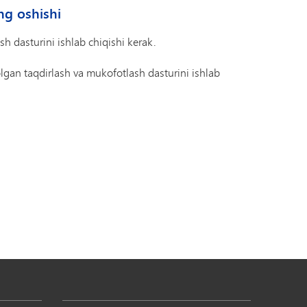
ing oshishi
h dasturini ishlab chiqishi kerak.
 olgan taqdirlash va mukofotlash dasturini ishlab