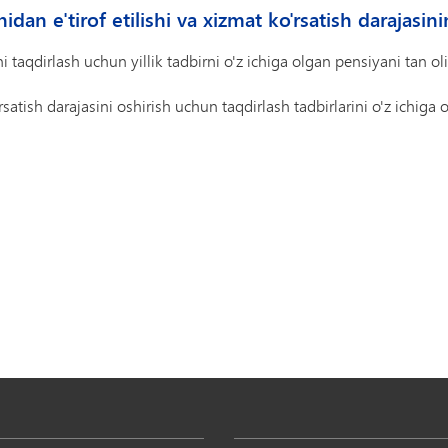
dan e'tirof etilishi va xizmat ko'rsatish darajasin
aqdirlash uchun yillik tadbirni o'z ichiga olgan pensiyani tan olis
satish darajasini oshirish uchun taqdirlash tadbirlarini o'z ichiga