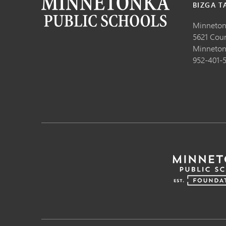
BIZGA T
Minneton
5621 Cou
Minneton
952-401-