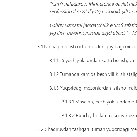
"(Ismli nafaqaxo'r) Minnetonka davlat mak
professional mas'uliyatga sodiqlik yillari
Ushbu xizmatni jamoatchilik e'tirofi sifati
yig'ilish bayonnomasida qayd etiladi.” - M
3.1 Ish haqini olish uchun xodim quyidagi mezon
3.1.1 55 yosh yoki undan katta bo'lish; va
3.1.2 Tumanda kamida besh yillik ish stajig
3.1.3 Yuqoridagi mezonlardan istisno maj
3.1.3.1 Masalan, besh yoki undan ort
3.1.3.2 Bunday hollarda asosiy mezon
3.2 Chaqiruvdan tashqari, tuman yuqoridagi me