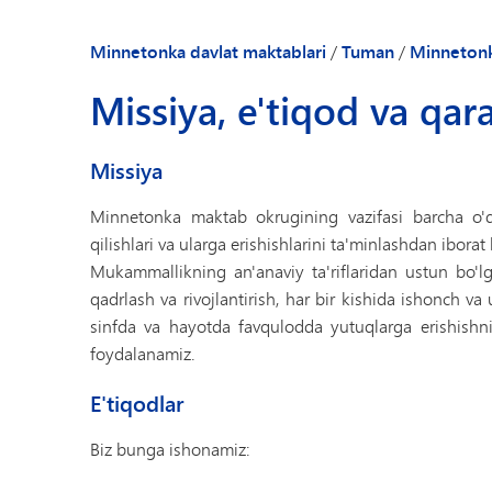
Minnetonka davlat maktablari
/
Tuman
/
Minnetonk
Missiya, e'tiqod va qar
Missiya
Minnetonka maktab okrugining vazifasi barcha o'quv
qilishlari va ularga erishishlarini ta'minlashdan iborat 
Mukammallikning an'anaviy ta'riflaridan ustun bo'lg
qadrlash va rivojlantirish, har bir kishida ishonch v
sinfda va hayotda favqulodda yutuqlarga erishishni r
foydalanamiz.
E'tiqodlar
Biz bunga ishonamiz: