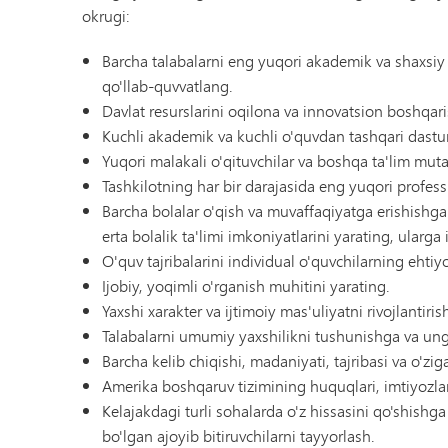
okrugi:
Barcha talabalarni eng yuqori akademik va shaxsiy 
qo'llab-quvvatlang.
Davlat resurslarini oqilona va innovatsion boshqar
Kuchli akademik va kuchli o'quvdan tashqari dastur
Yuqori malakali o'qituvchilar va boshqa ta'lim mutaxa
Tashkilotning har bir darajasida eng yuqori profess
Barcha bolalar o'qish va muvaffaqiyatga erishishga
erta bolalik ta'limi imkoniyatlarini yarating, ularga 
O'quv tajribalarini individual o'quvchilarning ehtiy
Ijobiy, yoqimli o'rganish muhitini yarating.
Yaxshi xarakter va ijtimoiy mas'uliyatni rivojlantir
Talabalarni umumiy yaxshilikni tushunishga va unga
Barcha kelib chiqishi, madaniyati, tajribasi va o'zi
Amerika boshqaruv tizimining huquqlari, imtiyozlar
Kelajakdagi turli sohalarda o'z hissasini qo'shish
bo'lgan ajoyib bitiruvchilarni tayyorlash.