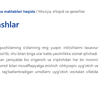
a maktablari haqida
/
Missiya, e'tiqod va qarashlar
ashlar
chilarning o'zlarining eng yuqori intilishlarini tasavvur
bo'lib, shu bilan birga ular katta yaxshilikka xizmat qilishadi.
an jamiyatda biz o'rganish va o'qitishdan har bir insonni
a umid bilan muvaffaqiyatga erishish ishtiyoqini uyg'otish va
ag'batlantiradigan umidlarni uyg'otish vositalari sifatida