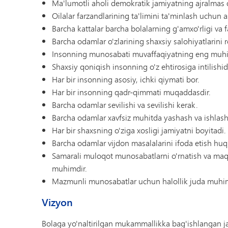
Ma'lumotli aholi demokratik jamiyatning ajralmas q
Oilalar farzandlarining ta'limini ta'minlash uchun 
Barcha kattalar barcha bolalarning g'amxo'rligi va 
Barcha odamlar o'zlarining shaxsiy salohiyatlarini 
Insonning munosabati muvaffaqiyatning eng muhim
Shaxsiy qoniqish insonning o'z ehtirosiga intilishid
Har bir insonning asosiy, ichki qiymati bor.
Har bir insonning qadr-qimmati muqaddasdir.
Barcha odamlar sevilishi va sevilishi kerak.
Barcha odamlar xavfsiz muhitda yashash va ishlas
Har bir shaxsning o'ziga xosligi jamiyatni boyitadi.
Barcha odamlar vijdon masalalarini ifoda etish hu
Samarali muloqot munosabatlarni o'rnatish va ma
muhimdir.
Mazmunli munosabatlar uchun halollik juda muhim
Vizyon
Bolaga yo'naltirilgan mukammallikka bag'ishlangan j