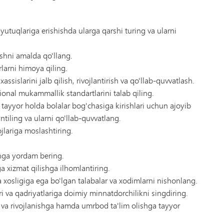
yutuqlariga erishishda ularga qarshi turing va ularni
ishni amalda qo'llang.
larni himoya qiling.
ssislarini jalb qilish, rivojlantirish va qo'llab-quvvatlash.
ional mukammallik standartlarini talab qiling.
 tayyor holda bolalar bog'chasiga kirishlari uchun ajoyib
intiling va ularni qo'llab-quvvatlang.
ojlariga moslashtiring.
ishga yordam bering.
 xizmat qilishga ilhomlantiring.
ga xosligiga ega bo'lgan talabalar va xodimlarni nishonlang.
i va qadriyatlariga doimiy minnatdorchilikni singdiring.
ga va rivojlanishga hamda umrbod ta'lim olishga tayyor