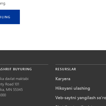
ang.
OLING
ASHRIF BUYURING
RESURSLAR
Karyera
ka davlat maktabi
nty Road 101
Hikoyani ulashing
ka,
MN
55345
5000
Veb-saytni yangilash so'ro