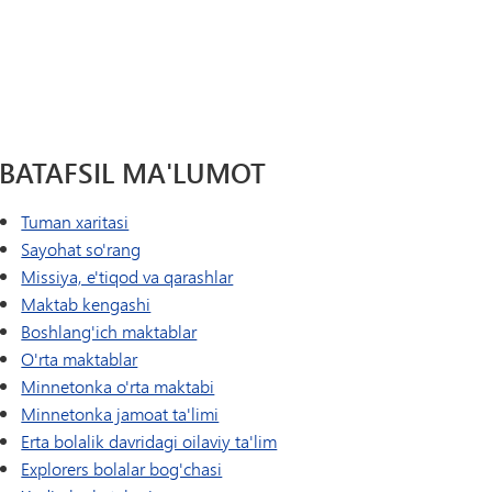
Tonka Online (Qo'shimcha)
Yelkanli o'tish dasturi
USTUNLIK
Farovonlik bo'yicha qo'llanma
Jahon tillari
BATAFSIL MA'LUMOT
Tuman xaritasi
Sayohat so'rang
Missiya, e'tiqod va qarashlar
Maktab kengashi
Boshlang'ich maktablar
O'rta maktablar
Minnetonka o'rta maktabi
Minnetonka jamoat ta'limi
Erta bolalik davridagi oilaviy ta'lim
Explorers bolalar bog'chasi