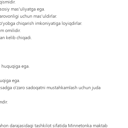
ismidir.
asosiy mas'uliyatga ega.
farovonligi uchun mas'uldirlar.
ro'yobga chiqarish imkoniyatiga loyiqdirlar.
 omilidir.
an kelib chiqadi.
h huquqiga ega.
quqiga ega.
qsadga o'zaro sadoqatni mustahkamlash uchun juda
dir.
ahon darajasidagi tashkilot sifatida Minnetonka maktab