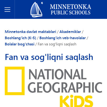
Minnetonka davlat maktablari
Toggle Menu
Minnetonka davlat maktablari
/
Akademiklar
/
Boshlang'ich (K-5)
/
Boshlang'ich veb-havolalar
/
Bolalar bog'chasi
/
Fan va sog'liqni saqlash
Fan va sog'liqni saqlash