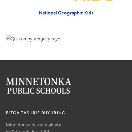
National Geographic Kids
BIZGA TASHRIF BUYURING
Minnetonka davlat maktabi
5621 County Road 101