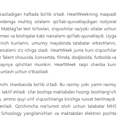
kaziladigan haftada bo'lib o'tadi. HeartWeekning maqsadi
damga muhtoj oilalarni qo'llab-quvvatlaydigan notijorat
 Mablag'lar test to'lovlari, o'quvchilar va/yoki oilalar uchun
formasi va boshqalar kabi narsalarni qo'llab-quvvatlaydi. Uyga
inish kunlarini, umumiy maydonda talabalar orkestrlarini,
narsalarni o'z ichiga oladi. HeartWeek juma kuni o'quvchilar
t Talent shousida, konsertda, filmda, dodjbolda, futbolda va
 xayriya qilishlari mumkin. HeartWeek raqsi shanba kuni
kunlash uchun o'tkaziladi.
chi shanbasida bo'lib o'tadi. Bu rasmiy yoki yarim rasmiy
ri taklif etiladi. Ular boshqa maktabdan hozirgi boshlang'ich
in, ammo quyi sinf o'quvchilariga kirishga ruxsat berilmaydi.
t beriladi. Qo'shimcha ma'lumot olish uchun talabalar MHS
k, Schoology yangilanishlari va maktabdan elektron pochta