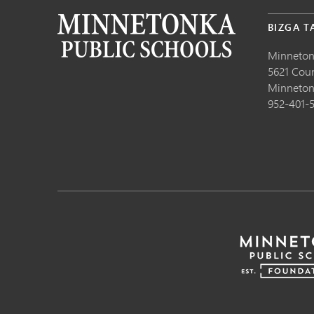
BIZGA T
Minneton
5621 Cou
Minneton
952-401-