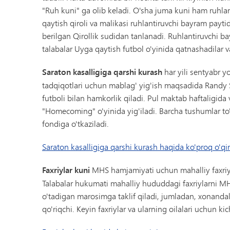
"Ruh kuni" ga olib keladi. O'sha juma kuni ham ruhlant
qaytish qiroli va malikasi ruhlantiruvchi bayram paytid
berilgan Qirollik sudidan tanlanadi. Ruhlantiruvchi b
talabalar Uyga qaytish futbol o'yinida qatnashadilar va
Saraton kasalligiga qarshi kurash
har yili sentyabr y
tadqiqotlari uchun mablag' yig'ish maqsadida Randy 
futboli bilan hamkorlik qiladi. Pul maktab haftaligida
"Homecoming" o'yinida yig'iladi. Barcha tushumlar to'
fondiga o'tkaziladi.
Saraton kasalligiga qarshi kurash haqida ko'proq o'qi
Faxriylar kuni
MHS hamjamiyati uchun mahalliy faxriyl
Talabalar hukumati mahalliy hududdagi faxriylarni MHS
o'tadigan marosimga taklif qiladi, jumladan, xonandal
qo'riqchi. Keyin faxriylar va ularning oilalari uchun kic