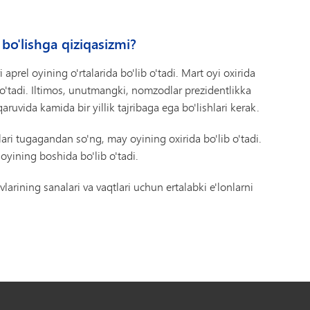
o'lishga qiziqasizmi?
i aprel oyining o'rtalarida bo'lib o'tadi. Mart oyi oxirida
 o'tadi. Iltimos, unutmangki, nomzodlar prezidentlikka
uvida kamida bir yillik tajribaga ega bo'lishlari kerak.
tlari tugagandan so'ng, may oyining oxirida bo'lib o'tadi.
 oyining boshida bo'lib o'tadi.
arining sanalari va vaqtlari uchun ertalabki e'lonlarni