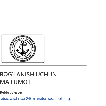
Tonka Online (Qo'shimcha)
Yelkanli o'tish dasturi
USTUNLIK
Farovonlik bo'yicha qo'llanma
Jahon tillari
BOG'LANISH UCHUN
MA'LUMOT
Bekki Jonson
rebecca.johnson2@minnetonkaschools.org