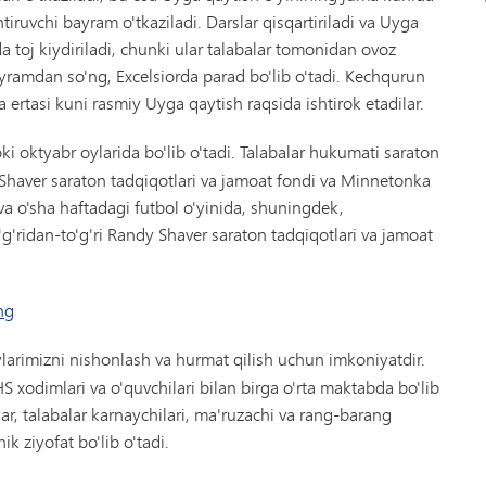
iruvchi bayram o'tkaziladi. Darslar qisqartiriladi va Uyga
a toj kiydiriladi, chunki ular talabalar tomonidan ovoz
ayramdan so'ng, Excelsiorda parad bo'lib o'tadi. Kechqurun
 ertasi kuni rasmiy Uyga qaytish raqsida ishtirok etadilar.
oki oktyabr oylarida bo'lib o'tadi. Talabalar hukumati saraton
Shaver saraton tadqiqotlari va jamoat fondi va Minnetonka
 va o'sha haftadagi futbol o'yinida, shuningdek,
g'ridan-to'g'ri Randy Shaver saraton tadqiqotlari va jamoat
ng
arimizni nishonlash va hurmat qilish uchun imkoniyatdir.
 xodimlari va o'quvchilari bilan birga o'rta maktabda bo'lib
ar, talabalar karnaychilari, ma'ruzachi va rang-barang
hik ziyofat bo'lib o'tadi.