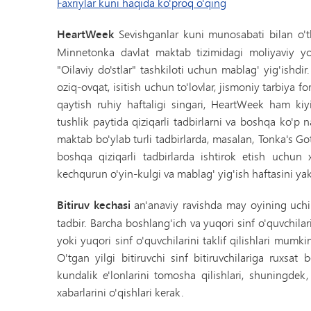
Faxriylar kuni haqida ko'proq o'qing
HeartWeek
Sevishganlar kuni munosabati bilan o't
Minnetonka davlat maktab tizimidagi moliyaviy yor
"Oilaviy do'stlar" tashkiloti uchun mablag' yig'ishdir.
oziq-ovqat, isitish uchun to'lovlar, jismoniy tarbiya 
qaytish ruhiy haftaligi singari, HeartWeek ham kiy
tushlik paytida qiziqarli tadbirlarni va boshqa ko'p 
maktab bo'ylab turli tadbirlarda, masalan, Tonka's Go
boshqa qiziqarli tadbirlarda ishtirok etish uchun
kechqurun o'yin-kulgi va mablag' yig'ish haftasini ya
Bitiruv kechasi
an'anaviy ravishda may oyining uchin
tadbir. Barcha boshlang'ich va yuqori sinf o'quvchila
yoki yuqori sinf o'quvchilarini taklif qilishlari mumk
O'tgan yilgi bitiruvchi sinf bitiruvchilariga ruxsa
kundalik e'lonlarini tomosha qilishlari, shuningde
xabarlarini o'qishlari kerak.