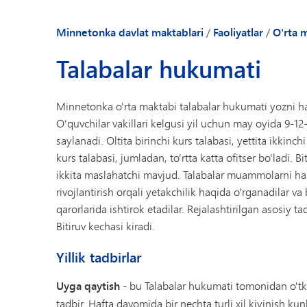
Minnetonka davlat maktablari
/
Faoliyatlar
/
O'rta m
Talabalar hukumati
Minnetonka o'rta maktabi talabalar hukumati yozni ha
O'quvchilar vakillari kelgusi yil uchun may oyida 9-12-
saylanadi. Oltita birinchi kurs talabasi, yettita ikkinch
kurs talabasi, jumladan, to'rtta katta ofitser bo'ladi. 
ikkita maslahatchi mavjud. Talabalar muammolarni hal q
rivojlantirish orqali yetakchilik haqida o'rganadilar va
qarorlarida ishtirok etadilar. Rejalashtirilgan asosiy 
Bitiruv kechasi kiradi.
Yillik tadbirlar
Uyga qaytish
- bu Talabalar hukumati tomonidan o'tkazi
tadbir. Hafta davomida bir nechta turli xil kiyinish ku