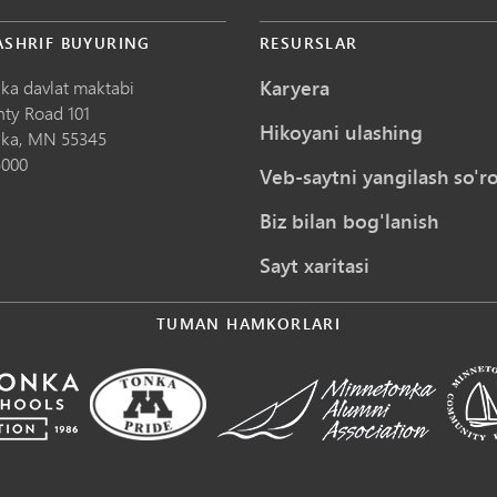
ASHRIF BUYURING
RESURSLAR
Karyera
ka davlat maktabi
nty Road 101
Hikoyani ulashing
ka,
MN
55345
5000
Veb-saytni yangilash so'ro
Biz bilan bog'lanish
Sayt xaritasi
TUMAN HAMKORLARI