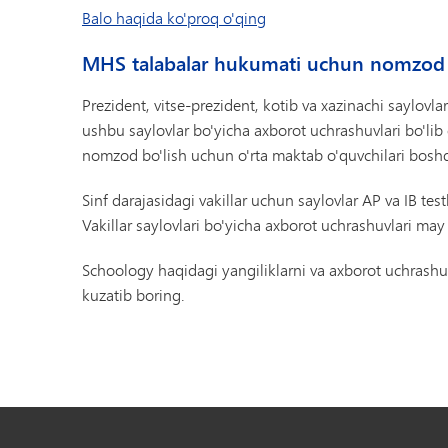
Balo haqida ko'proq o'qing
MHS talabalar hukumati uchun nomzod b
Prezident, vitse-prezident, kotib va ​​xazinachi saylovlar
ushbu saylovlar bo'yicha axborot uchrashuvlari bo'lib
nomzod bo'lish uchun o'rta maktab o'quvchilari boshqar
Sinf darajasidagi vakillar uchun saylovlar AP va IB tes
Vakillar saylovlari bo'yicha axborot uchrashuvlari may
Schoology haqidagi yangiliklarni va axborot uchrashuvl
kuzatib boring.