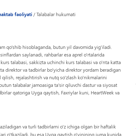
aktab faoliyati
/
Talabalar hukumati
m qo'shib hisoblaganda, butun yil davomida yig'iladi.
sinflardan saylanadi, rahbarlar esa aprel o'rtalarida
i kurs talabasi, sakkizta uchinchi kurs talabasi va o'nta katta
Bitta direktor va tadbirlar bo'yicha direktor yordam beradigan
ilish, rejalashtirish va nutq so'zlash ko'nikmalarini
 butun talabalar jamoasiga ta'sir qiluvchi dastur va siyosat
tadbirlar qatoriga Uyga qaytish, Faxriylar kuni, HeartWeek va
ladigan va turli tadbirlarni o'z ichiga olgan bir haftalik
nlari o'tkaziladi, bu esa Uyga qaytish o'yinining juma kunida