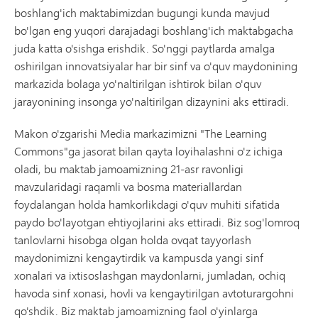
boshlang'ich maktabimizdan bugungi kunda mavjud
bo'lgan eng yuqori darajadagi boshlang'ich maktabgacha
juda katta o'sishga erishdik. So'nggi paytlarda amalga
oshirilgan innovatsiyalar har bir sinf va o'quv maydonining
markazida bolaga yo'naltirilgan ishtirok bilan o'quv
jarayonining insonga yo'naltirilgan dizaynini aks ettiradi.
Makon o'zgarishi Media markazimizni "The Learning
Commons"ga jasorat bilan qayta loyihalashni o'z ichiga
oladi, bu maktab jamoamizning 21-asr ravonligi
mavzularidagi raqamli va bosma materiallardan
foydalangan holda hamkorlikdagi o'quv muhiti sifatida
paydo bo'layotgan ehtiyojlarini aks ettiradi. Biz sog'lomroq
tanlovlarni hisobga olgan holda ovqat tayyorlash
maydonimizni kengaytirdik va kampusda yangi sinf
xonalari va ixtisoslashgan maydonlarni, jumladan, ochiq
havoda sinf xonasi, hovli va kengaytirilgan avtoturargohni
qo'shdik. Biz maktab jamoamizning faol o'yinlarga