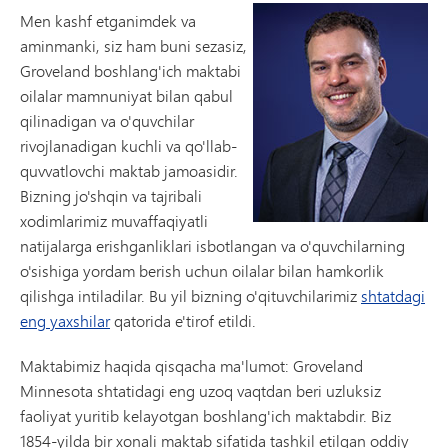
Men kashf etganimdek va
aminmanki, siz ham buni sezasiz,
Groveland boshlang'ich maktabi
oilalar mamnuniyat bilan qabul
qilinadigan va o'quvchilar
rivojlanadigan kuchli va qo'llab-
quvvatlovchi maktab jamoasidir.
Bizning jo'shqin va tajribali
xodimlarimiz muvaffaqiyatli
natijalarga erishganliklari isbotlangan va o'quvchilarning
o'sishiga yordam berish uchun oilalar bilan hamkorlik
qilishga intiladilar. Bu yil bizning o'qituvchilarimiz
shtatdagi
eng yaxshilar
qatorida e'tirof etildi.
Maktabimiz haqida qisqacha ma'lumot: Groveland
Minnesota shtatidagi eng uzoq vaqtdan beri uzluksiz
faoliyat yuritib kelayotgan boshlang'ich maktabdir. Biz
1854-yilda bir xonali maktab sifatida tashkil etilgan oddiy