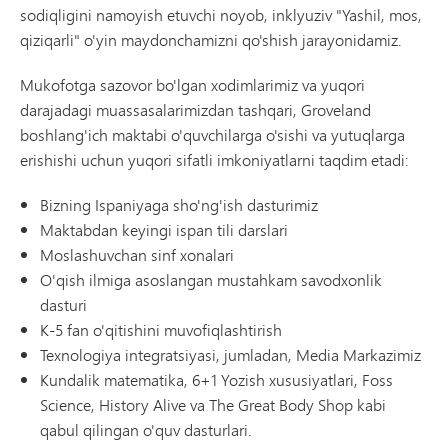
sodiqligini namoyish etuvchi noyob, inklyuziv "Yashil, mos,
qiziqarli" o'yin maydonchamizni qo'shish jarayonidamiz.
Mukofotga sazovor bo'lgan xodimlarimiz va yuqori
darajadagi muassasalarimizdan tashqari, Groveland
boshlang'ich maktabi o'quvchilarga o'sishi va yutuqlarga
erishishi uchun yuqori sifatli imkoniyatlarni taqdim etadi:
Bizning Ispaniyaga sho'ng'ish dasturimiz
Maktabdan keyingi ispan tili darslari
Moslashuvchan sinf xonalari
O'qish ilmiga asoslangan mustahkam savodxonlik
dasturi
K-5 fan o'qitishini muvofiqlashtirish
Texnologiya integratsiyasi, jumladan, Media Markazimiz
Kundalik matematika, 6+1 Yozish xususiyatlari, Foss
Science, History Alive va The Great Body Shop kabi
qabul qilingan o'quv dasturlari.