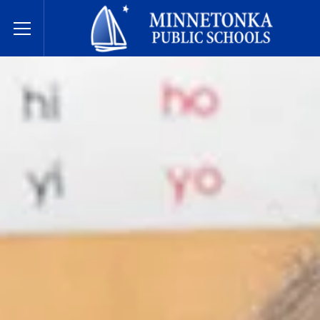
Minnetonka davlat maktablari
Toggle Menu