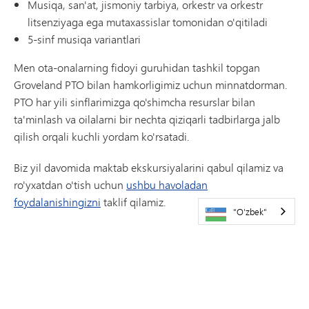
Musiqa, san'at, jismoniy tarbiya, orkestr va orkestr
litsenziyaga ega mutaxassislar tomonidan o'qitiladi
5-sinf musiqa variantlari
Men ota-onalarning fidoyi guruhidan tashkil topgan
Groveland PTO bilan hamkorligimiz uchun minnatdorman.
PTO har yili sinflarimizga qo'shimcha resurslar bilan
ta'minlash va oilalarni bir nechta qiziqarli tadbirlarga jalb
qilish orqali kuchli yordam ko'rsatadi.
Biz yil davomida maktab ekskursiyalarini qabul qilamiz va
ro'yxatdan o'tish uchun
ushbu havoladan
foydalanishingizni
taklif qilamiz.
"O'zbek"
Groveland boshlang'ich maktabiga qiziqishingiz uchun
yana bir bor rahmat! Tez orada sizdan xabar olamiz degan
umiddaman.
Endryu Gilbertson