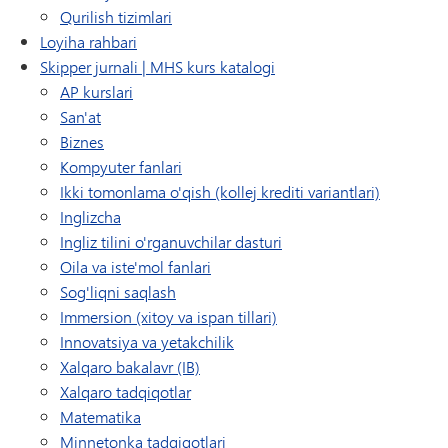
Qurilish tizimlari
Loyiha rahbari
Skipper jurnali | MHS kurs katalogi
AP kurslari
San'at
Biznes
Kompyuter fanlari
Ikki tomonlama o'qish (kollej krediti variantlari)
Inglizcha
Ingliz tilini o'rganuvchilar dasturi
Oila va iste'mol fanlari
Sog'liqni saqlash
Immersion (xitoy va ispan tillari)
Innovatsiya va yetakchilik
Xalqaro bakalavr (IB)
Xalqaro tadqiqotlar
Matematika
Minnetonka tadqiqotlari