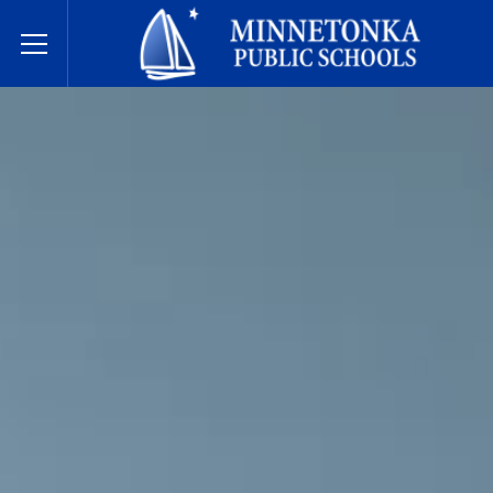
Minnetonka davlat maktablari
Toggle Menu