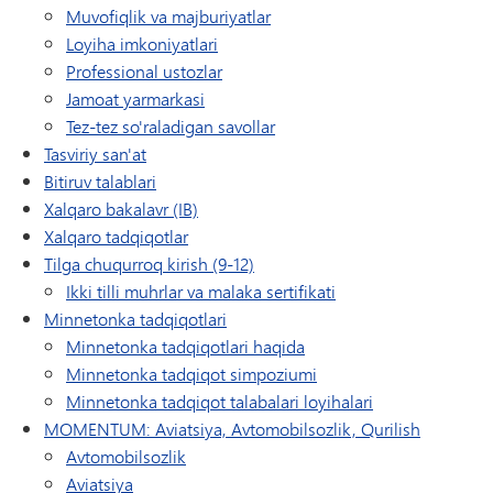
Muvofiqlik va majburiyatlar
Loyiha imkoniyatlari
Professional ustozlar
Jamoat yarmarkasi
Tez-tez so'raladigan savollar
Tasviriy san'at
Bitiruv talablari
Xalqaro bakalavr (IB)
Xalqaro tadqiqotlar
Tilga chuqurroq kirish (9-12)
Ikki tilli muhrlar va malaka sertifikati
Minnetonka tadqiqotlari
Minnetonka tadqiqotlari haqida
Minnetonka tadqiqot simpoziumi
Minnetonka tadqiqot talabalari loyihalari
MOMENTUM: Aviatsiya, Avtomobilsozlik, Qurilish
Avtomobilsozlik
Aviatsiya