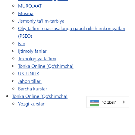
MUROJAAT
Musiqa
Jismoniy ta'lim-tarbiya
Oliy ta'lim muassasalariga qabul qilish imkoniyatlari
(PSEO)
Fan
Ijtimoiy fanlar
Texnologiya ta'limi
Tonka Online (Qo'shimcha)
USTUNLIK
Jahon tillari
Barcha kurslar
Tonka Online (Qo'shimcha)
"O'zbek"
Yozgi kurslar
To'lovlar va to'lov
Tez-tez so'raladigan savollar
Qanday ro'yxatdan o'tish kerak
Tonka onlayn kurslari ro'yxati