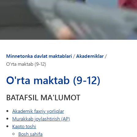
Minnetonka davlat maktablari
/
Akademiklar
/
O'rta maktab (9-12)
O'rta maktab (9-12)
BATAFSIL MA'LUMOT
Akademik faxriy yorliqlar
Murakkab joylashtirish (AP)
Kapto toshi
Bosh sahifa