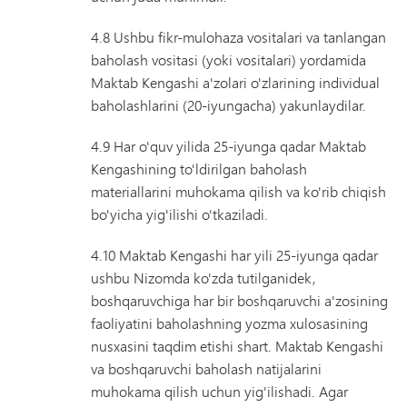
4.8 Ushbu fikr-mulohaza vositalari va tanlangan
baholash vositasi (yoki vositalari) yordamida
Maktab Kengashi a'zolari o'zlarining individual
baholashlarini (20-iyungacha) yakunlaydilar.
4.9 Har o'quv yilida 25-iyunga qadar Maktab
Kengashining to'ldirilgan baholash
materiallarini muhokama qilish va ko'rib chiqish
bo'yicha yig'ilishi o'tkaziladi.
4.10 Maktab Kengashi har yili 25-iyunga qadar
ushbu Nizomda ko'zda tutilganidek,
boshqaruvchiga har bir boshqaruvchi a'zosining
faoliyatini baholashning yozma xulosasining
nusxasini taqdim etishi shart. Maktab Kengashi
va boshqaruvchi baholash natijalarini
muhokama qilish uchun yig'ilishadi. Agar