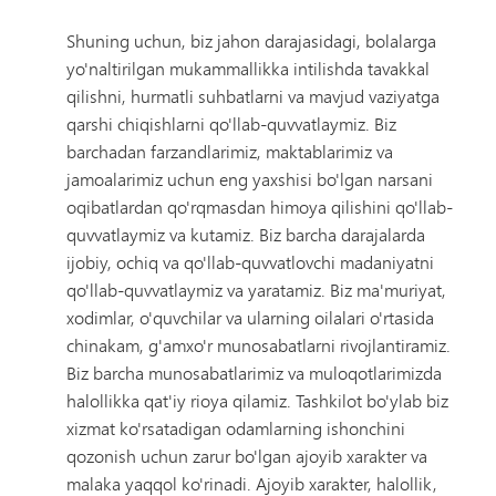
Shuning uchun, biz jahon darajasidagi, bolalarga
yo'naltirilgan mukammallikka intilishda tavakkal
qilishni, hurmatli suhbatlarni va mavjud vaziyatga
qarshi chiqishlarni qo'llab-quvvatlaymiz. Biz
barchadan farzandlarimiz, maktablarimiz va
jamoalarimiz uchun eng yaxshisi bo'lgan narsani
oqibatlardan qo'rqmasdan himoya qilishini qo'llab-
quvvatlaymiz va kutamiz. Biz barcha darajalarda
ijobiy, ochiq va qo'llab-quvvatlovchi madaniyatni
qo'llab-quvvatlaymiz va yaratamiz. Biz ma'muriyat,
xodimlar, o'quvchilar va ularning oilalari o'rtasida
chinakam, g'amxo'r munosabatlarni rivojlantiramiz.
Biz barcha munosabatlarimiz va muloqotlarimizda
halollikka qat'iy rioya qilamiz. Tashkilot bo'ylab biz
xizmat ko'rsatadigan odamlarning ishonchini
qozonish uchun zarur bo'lgan ajoyib xarakter va
malaka yaqqol ko'rinadi. Ajoyib xarakter, halollik,