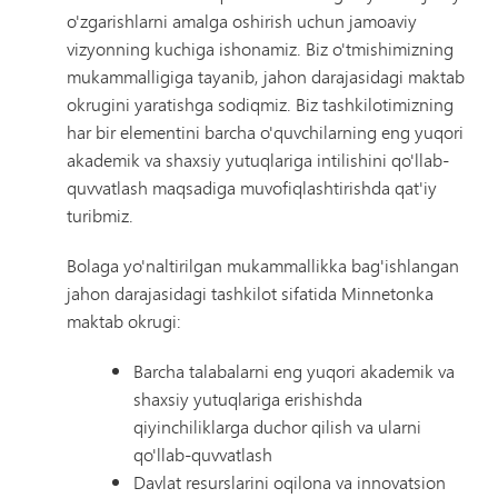
o'zgarishlarni amalga oshirish uchun jamoaviy
vizyonning kuchiga ishonamiz. Biz o'tmishimizning
mukammalligiga tayanib, jahon darajasidagi maktab
okrugini yaratishga sodiqmiz. Biz tashkilotimizning
har bir elementini barcha o'quvchilarning eng yuqori
akademik va shaxsiy yutuqlariga intilishini qo'llab-
quvvatlash maqsadiga muvofiqlashtirishda qat'iy
turibmiz.
Bolaga yo'naltirilgan mukammallikka bag'ishlangan
jahon darajasidagi tashkilot sifatida Minnetonka
maktab okrugi:
Barcha talabalarni eng yuqori akademik va
shaxsiy yutuqlariga erishishda
qiyinchiliklarga duchor qilish va ularni
qo'llab-quvvatlash
Davlat resurslarini oqilona va innovatsion