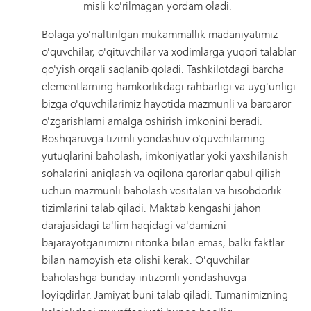
misli ko'rilmagan yordam oladi.
Bolaga yo'naltirilgan mukammallik madaniyatimiz
o'quvchilar, o'qituvchilar va xodimlarga yuqori talablar
qo'yish orqali saqlanib qoladi. Tashkilotdagi barcha
elementlarning hamkorlikdagi rahbarligi va uyg'unligi
bizga o'quvchilarimiz hayotida mazmunli va barqaror
o'zgarishlarni amalga oshirish imkonini beradi.
Boshqaruvga tizimli yondashuv o'quvchilarning
yutuqlarini baholash, imkoniyatlar yoki yaxshilanish
sohalarini aniqlash va oqilona qarorlar qabul qilish
uchun mazmunli baholash vositalari va hisobdorlik
tizimlarini talab qiladi. Maktab kengashi jahon
darajasidagi ta'lim haqidagi va'damizni
bajarayotganimizni ritorika bilan emas, balki faktlar
bilan namoyish eta olishi kerak. O'quvchilar
baholashga bunday intizomli yondashuvga
loyiqdirlar. Jamiyat buni talab qiladi. Tumanimizning