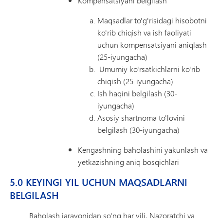
Kompensatsiyani belgilash
Maqsadlar to'g'risidagi hisobotni
ko'rib chiqish va ish faoliyati
uchun kompensatsiyani aniqlash
(25-iyungacha)
Umumiy ko'rsatkichlarni ko'rib
chiqish (25-iyungacha)
Ish haqini belgilash (30-
iyungacha)
Asosiy shartnoma to'lovini
belgilash (30-iyungacha)
Kengashning baholashini yakunlash va
yetkazishning aniq bosqichlari
5.0 KEYINGI YIL UCHUN MAQSADLARNI
BELGILASH
Baholash jarayonidan so'ng har yili, Nazoratchi va