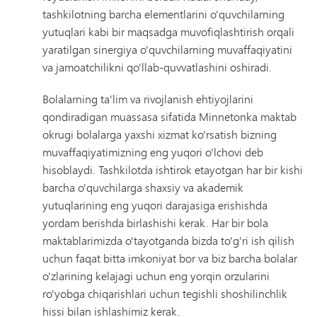
tashkilotning barcha elementlarini o'quvchilarning
yutuqlari kabi bir maqsadga muvofiqlashtirish orqali
yaratilgan sinergiya o'quvchilarning muvaffaqiyatini
va jamoatchilikni qo'llab-quvvatlashini oshiradi.
Bolalarning ta'lim va rivojlanish ehtiyojlarini
qondiradigan muassasa sifatida Minnetonka maktab
okrugi bolalarga yaxshi xizmat ko'rsatish bizning
muvaffaqiyatimizning eng yuqori o'lchovi deb
hisoblaydi. Tashkilotda ishtirok etayotgan har bir kishi
barcha o'quvchilarga shaxsiy va akademik
yutuqlarining eng yuqori darajasiga erishishda
yordam berishda birlashishi kerak. Har bir bola
maktablarimizda o'tayotganda bizda to'g'ri ish qilish
uchun faqat bitta imkoniyat bor va biz barcha bolalar
o'zlarining kelajagi uchun eng yorqin orzularini
ro'yobga chiqarishlari uchun tegishli shoshilinchlik
hissi bilan ishlashimiz kerak.