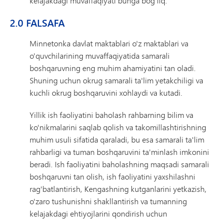
kelajakdagi muvaffaqiyati bunga bog'liq.
2.0 FALSAFA
Minnetonka davlat maktablari o'z maktablari va
o'quvchilarining muvaffaqiyatida samarali
boshqaruvning eng muhim ahamiyatini tan oladi.
Shuning uchun okrug samarali ta'lim yetakchiligi va
kuchli okrug boshqaruvini xohlaydi va kutadi.
Yillik ish faoliyatini baholash rahbarning bilim va
ko'nikmalarini saqlab qolish va takomillashtirishning
muhim usuli sifatida qaraladi, bu esa samarali ta'lim
rahbarligi va tuman boshqaruvini ta'minlash imkonini
beradi. Ish faoliyatini baholashning maqsadi samarali
boshqaruvni tan olish, ish faoliyatini yaxshilashni
rag'batlantirish, Kengashning kutganlarini yetkazish,
o'zaro tushunishni shakllantirish va tumanning
kelajakdagi ehtiyojlarini qondirish uchun