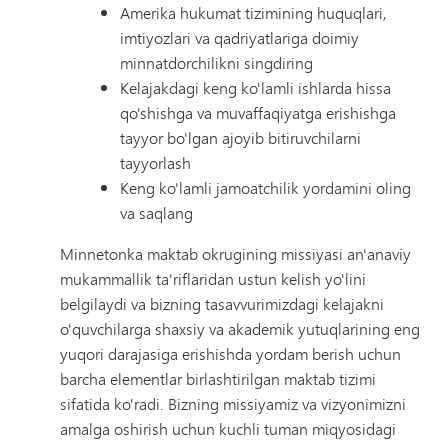
Amerika hukumat tizimining huquqlari,
imtiyozlari va qadriyatlariga doimiy
minnatdorchilikni singdiring
Kelajakdagi keng ko'lamli ishlarda hissa
qo'shishga va muvaffaqiyatga erishishga
tayyor bo'lgan ajoyib bitiruvchilarni
tayyorlash
Keng ko'lamli jamoatchilik yordamini oling
va saqlang
Minnetonka maktab okrugining missiyasi an'anaviy
mukammallik ta'riflaridan ustun kelish yo'lini
belgilaydi va bizning tasavvurimizdagi kelajakni
o'quvchilarga shaxsiy va akademik yutuqlarining eng
yuqori darajasiga erishishda yordam berish uchun
barcha elementlar birlashtirilgan maktab tizimi
sifatida ko'radi. Bizning missiyamiz va vizyonimizni
amalga oshirish uchun kuchli tuman miqyosidagi