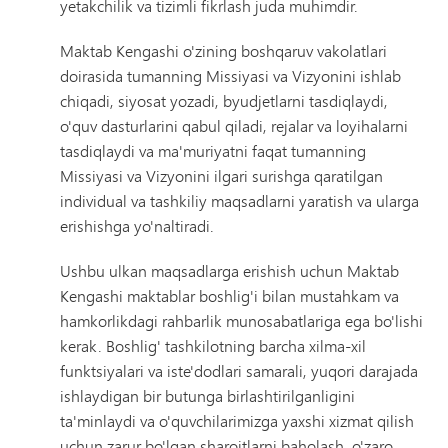
yetakchilik va tizimli fikrlash juda muhimdir.
Maktab Kengashi o'zining boshqaruv vakolatlari
doirasida tumanning Missiyasi va Vizyonini ishlab
chiqadi, siyosat yozadi, byudjetlarni tasdiqlaydi,
o'quv dasturlarini qabul qiladi, rejalar va loyihalarni
tasdiqlaydi va ma'muriyatni faqat tumanning
Missiyasi va Vizyonini ilgari surishga qaratilgan
individual va tashkiliy maqsadlarni yaratish va ularga
erishishga yo'naltiradi.
Ushbu ulkan maqsadlarga erishish uchun Maktab
Kengashi maktablar boshlig'i bilan mustahkam va
hamkorlikdagi rahbarlik munosabatlariga ega bo'lishi
kerak. Boshlig' tashkilotning barcha xilma-xil
funktsiyalari va iste'dodlari samarali, yuqori darajada
ishlaydigan bir butunga birlashtirilganligini
ta'minlaydi va o'quvchilarimizga yaxshi xizmat qilish
uchun zarur bo'lgan sharoitlarni baholash, o'zaro