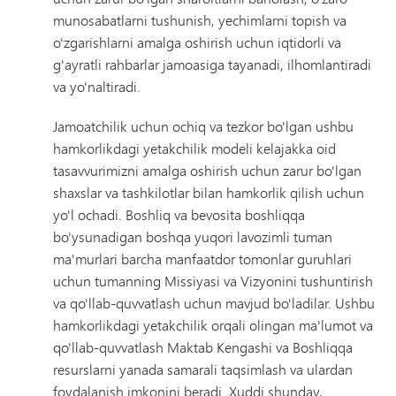
munosabatlarni tushunish, yechimlarni topish va
o'zgarishlarni amalga oshirish uchun iqtidorli va
g'ayratli rahbarlar jamoasiga tayanadi, ilhomlantiradi
va yo'naltiradi.
Jamoatchilik uchun ochiq va tezkor bo'lgan ushbu
hamkorlikdagi yetakchilik modeli kelajakka oid
tasavvurimizni amalga oshirish uchun zarur bo'lgan
shaxslar va tashkilotlar bilan hamkorlik qilish uchun
yo'l ochadi. Boshliq va bevosita boshliqqa
bo'ysunadigan boshqa yuqori lavozimli tuman
ma'murlari barcha manfaatdor tomonlar guruhlari
uchun tumanning Missiyasi va Vizyonini tushuntirish
va qo'llab-quvvatlash uchun mavjud bo'ladilar. Ushbu
hamkorlikdagi yetakchilik orqali olingan ma'lumot va
qo'llab-quvvatlash Maktab Kengashi va Boshliqqa
resurslarni yanada samarali taqsimlash va ulardan
foydalanish imkonini beradi. Xuddi shunday,