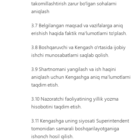
takomillashtirish zarur bo'lgan sohalarni
aniqlash
3.7 Belgilangan maqsad va vazifalarga aniq
erishish haqida faktik ma'lumotlarni to'plash.
3.8 Boshqaruvchi va Kengash o'rtasida ijobiy
ishchi munosabatlarni saqlab qolish.
3.9 Shartnomani yangilash va ish haqini
aniqlash uchun Kengashga aniq ma'lumotlarni
taqdim etish.
3.10 Nazoratchi faoliyatining yillik yozma
hisobotini taqdim etish.
3.11 Kengashga uning siyosati Superintendent
tomonidan samarali boshqarilayotganiga
ishonch hosil qilish.