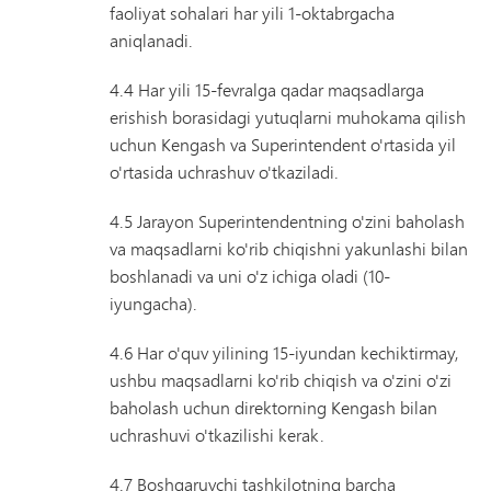
faoliyat sohalari har yili 1-oktabrgacha
aniqlanadi.
4.4 Har yili 15-fevralga qadar maqsadlarga
erishish borasidagi yutuqlarni muhokama qilish
uchun Kengash va Superintendent o'rtasida yil
o'rtasida uchrashuv o'tkaziladi.
4.5 Jarayon Superintendentning o'zini baholash
va maqsadlarni ko'rib chiqishni yakunlashi bilan
boshlanadi va uni o'z ichiga oladi (10-
iyungacha).
4.6 Har o'quv yilining 15-iyundan kechiktirmay,
ushbu maqsadlarni ko'rib chiqish va o'zini o'zi
baholash uchun direktorning Kengash bilan
uchrashuvi o'tkazilishi kerak.
4.7 Boshqaruvchi tashkilotning barcha