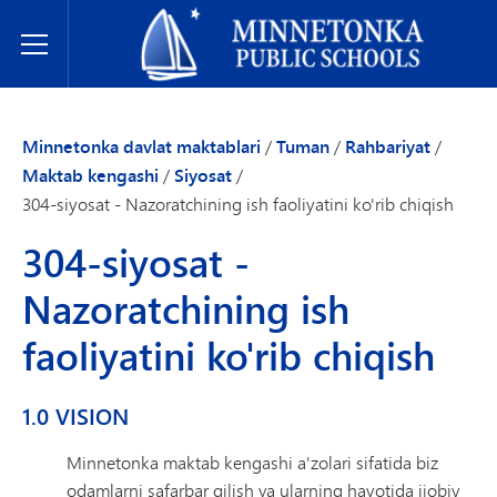
Minnetonka davlat maktablari
Toggle Menu
Minnetonka davlat maktablari
/
Tuman
/
Rahbariyat
/
Maktab kengashi
/
Siyosat
/
304-siyosat - Nazoratchining ish faoliyatini ko'rib chiqish
304-siyosat -
Nazoratchining ish
faoliyatini ko'rib chiqish
1.0 VISION
Minnetonka maktab kengashi a'zolari sifatida biz
odamlarni safarbar qilish va ularning hayotida ijobiy