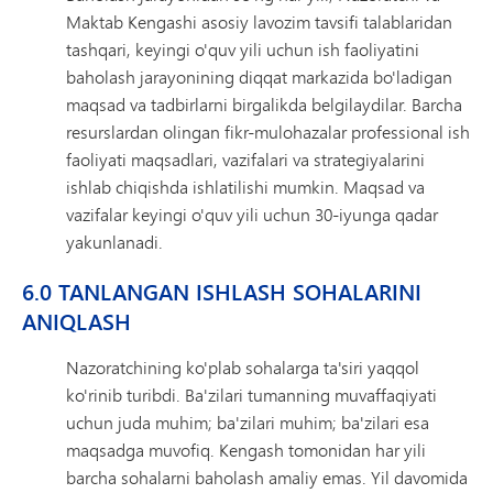
Maktab Kengashi asosiy lavozim tavsifi talablaridan
tashqari, keyingi o'quv yili uchun ish faoliyatini
baholash jarayonining diqqat markazida bo'ladigan
maqsad va tadbirlarni birgalikda belgilaydilar. Barcha
resurslardan olingan fikr-mulohazalar professional ish
faoliyati maqsadlari, vazifalari va strategiyalarini
ishlab chiqishda ishlatilishi mumkin. Maqsad va
vazifalar keyingi o'quv yili uchun 30-iyunga qadar
yakunlanadi.
6.0 TANLANGAN ISHLASH SOHALARINI
ANIQLASH
Nazoratchining ko'plab sohalarga ta'siri yaqqol
ko'rinib turibdi. Ba'zilari tumanning muvaffaqiyati
uchun juda muhim; ba'zilari muhim; ba'zilari esa
maqsadga muvofiq. Kengash tomonidan har yili
barcha sohalarni baholash amaliy emas. Yil davomida