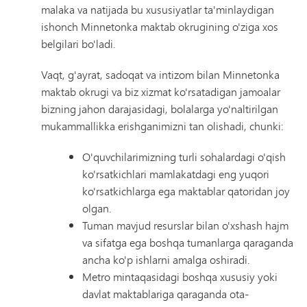
malaka va natijada bu xususiyatlar ta'minlaydigan
ishonch Minnetonka maktab okrugining o'ziga xos
belgilari bo'ladi.
Vaqt, g'ayrat, sadoqat va intizom bilan Minnetonka
maktab okrugi va biz xizmat ko'rsatadigan jamoalar
bizning jahon darajasidagi, bolalarga yo'naltirilgan
mukammallikka erishganimizni tan olishadi, chunki:
O'quvchilarimizning turli sohalardagi o'qish
ko'rsatkichlari mamlakatdagi eng yuqori
ko'rsatkichlarga ega maktablar qatoridan joy
olgan.
Tuman mavjud resurslar bilan o'xshash hajm
va sifatga ega boshqa tumanlarga qaraganda
ancha ko'p ishlarni amalga oshiradi.
Metro mintaqasidagi boshqa xususiy yoki
davlat maktablariga qaraganda ota-