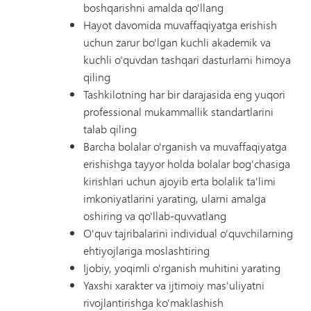
boshqarishni amalda qo'llang
Hayot davomida muvaffaqiyatga erishish
uchun zarur bo'lgan kuchli akademik va
kuchli o'quvdan tashqari dasturlarni himoya
qiling
Tashkilotning har bir darajasida eng yuqori
professional mukammallik standartlarini
talab qiling
Barcha bolalar o'rganish va muvaffaqiyatga
erishishga tayyor holda bolalar bog'chasiga
kirishlari uchun ajoyib erta bolalik ta'limi
imkoniyatlarini yarating, ularni amalga
oshiring va qo'llab-quvvatlang
O'quv tajribalarini individual o'quvchilarning
ehtiyojlariga moslashtiring
Ijobiy, yoqimli o'rganish muhitini yarating
Yaxshi xarakter va ijtimoiy mas'uliyatni
rivojlantirishga ko'maklashish