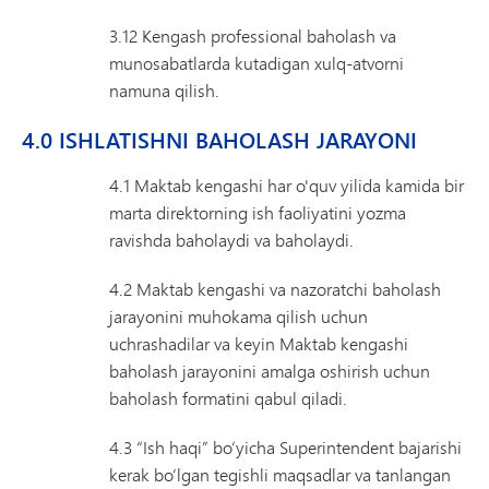
3.12 Kengash professional baholash va
munosabatlarda kutadigan xulq-atvorni
namuna qilish.
4.0 ISHLATISHNI BAHOLASH JARAYONI
4.1 Maktab kengashi har o'quv yilida kamida bir
marta direktorning ish faoliyatini yozma
ravishda baholaydi va baholaydi.
4.2 Maktab kengashi va nazoratchi baholash
jarayonini muhokama qilish uchun
uchrashadilar va keyin Maktab kengashi
baholash jarayonini amalga oshirish uchun
baholash formatini qabul qiladi.
4.3 “Ish haqi” bo‘yicha Superintendent bajarishi
kerak bo‘lgan tegishli maqsadlar va tanlangan