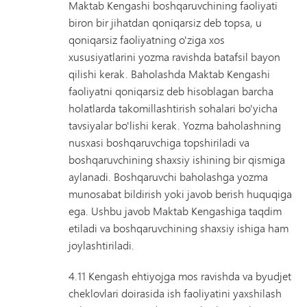
Maktab Kengashi boshqaruvchining faoliyati
biron bir jihatdan qoniqarsiz deb topsa, u
qoniqarsiz faoliyatning o'ziga xos
xususiyatlarini yozma ravishda batafsil bayon
qilishi kerak. Baholashda Maktab Kengashi
faoliyatni qoniqarsiz deb hisoblagan barcha
holatlarda takomillashtirish sohalari bo'yicha
tavsiyalar bo'lishi kerak. Yozma baholashning
nusxasi boshqaruvchiga topshiriladi va
boshqaruvchining shaxsiy ishining bir qismiga
aylanadi. Boshqaruvchi baholashga yozma
munosabat bildirish yoki javob berish huquqiga
ega. Ushbu javob Maktab Kengashiga taqdim
etiladi va boshqaruvchining shaxsiy ishiga ham
joylashtiriladi.
4.11 Kengash ehtiyojga mos ravishda va byudjet
cheklovlari doirasida ish faoliyatini yaxshilash