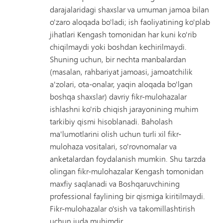
darajalaridagi shaxslar va umuman jamoa bilan
o'zaro aloqada bo'ladi; ish faoliyatining ko'plab
jihatlari Kengash tomonidan har kuni ko'rib
chiqilmaydi yoki boshdan kechirilmaydi.
Shuning uchun, bir nechta manbalardan
(masalan, rahbariyat jamoasi, jamoatchilik
a'zolari, ota-onalar, yaqin aloqada bo'lgan
boshqa shaxslar) davriy fikr-mulohazalar
ishlashni ko'rib chiqish jarayonining muhim
tarkibiy qismi hisoblanadi. Baholash
ma'lumotlarini olish uchun turli xil fikr-
mulohaza vositalari, so'rovnomalar va
anketalardan foydalanish mumkin. Shu tarzda
olingan fikr-mulohazalar Kengash tomonidan
maxfiy saqlanadi va Boshqaruvchining
professional faylining bir qismiga kiritilmaydi.
Fikr-mulohazalar o'sish va takomillashtirish
uchun juda muhimdir.