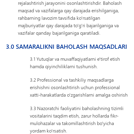
rejalashtirish jarayonini osonlashtirishdir. Baholash
maqsad va vazifalarga qay darajada erishilganiga,
rahbarning lavozim tavsifida ko'rsatilgan
majburiyatlar qay darajada to'g'ri bajarilganiga va
vazifalar qanday bajarilganiga qaratiladi.
3.0 SAMARALIKNI BAHOLASH MAQSADLARI
3.1 Yutuqlar va muvaffaqiyatlarni e'tirof etish
hamda qiyinchiliklarni tushunish.
3.2 Professional va tashkiliy maqsadlarga
erishishni osonlashtirish uchun professional
xatti-harakatlarda o'zgarishlarni amalga oshirish
3.3 Nazoratchi faoliyatini baholashning tizimli
vositalarini taqdim etish, zarur hollarda fikr-
mulohazalar va takomillashtirish bo'yicha
yordam ko'rsatish.