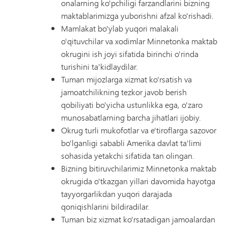
onalarning ko'pchiligi farzandlarini bizning
maktablarimizga yuborishni afzal ko'rishadi.
Mamlakat bo'ylab yuqori malakali
o'qituvchilar va xodimlar Minnetonka maktab
okrugini ish joyi sifatida birinchi o'rinda
turishini ta'kidlaydilar.
Tuman mijozlarga xizmat ko'rsatish va
jamoatchilikning tezkor javob berish
qobiliyati bo'yicha ustunlikka ega, o'zaro
munosabatlarning barcha jihatlari ijobiy.
Okrug turli mukofotlar va e'tiroflarga sazovor
bo'lganligi sababli Amerika davlat ta'limi
sohasida yetakchi sifatida tan olingan.
Bizning bitiruvchilarimiz Minnetonka maktab
okrugida o'tkazgan yillari davomida hayotga
tayyorgarlikdan yuqori darajada
qoniqishlarini bildiradilar.
Tuman biz xizmat ko'rsatadigan jamoalardan