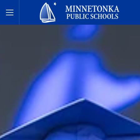
Minnetonka davlat maktablari
Toggle Menu