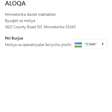
ALOQA
Minnetonka davlat maktablari
Byudjet va moliya
5621 County Road 101, Minnetonka 55345
Pol Burjua
Moliya va operatsiyalar bo'yicha ijrochi direktor
"O'zbek"
Paul.Bourgeois@minnetonkaschools.org
Ashwin Muni
Byudjet va moliyaviy tizimlar koordinatori
Ashwin.Muni@minnetonkaschools.org
Peyton Jivkovich
Buxgalteriya hisobi va audit bo'yicha koordinator
peyton.zivkovich@minnetonkaschools.org
Eloise Weibel