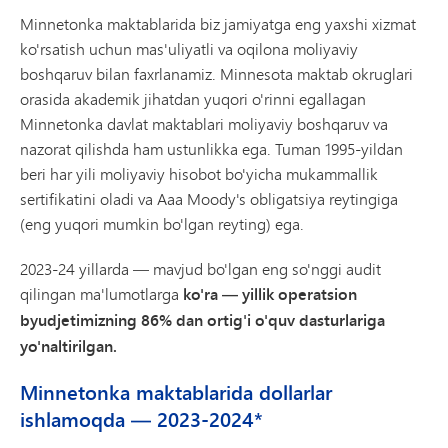
Minnetonka maktablarida biz jamiyatga eng yaxshi xizmat
ko'rsatish uchun mas'uliyatli va oqilona moliyaviy
boshqaruv bilan faxrlanamiz. Minnesota maktab okruglari
orasida akademik jihatdan yuqori o'rinni egallagan
Minnetonka davlat maktablari moliyaviy boshqaruv va
nazorat qilishda ham ustunlikka ega. Tuman 1995-yildan
beri har yili moliyaviy hisobot bo'yicha mukammallik
sertifikatini oladi va Aaa Moody's obligatsiya reytingiga
(eng yuqori mumkin bo'lgan reyting) ega.
2023-24 yillarda — mavjud bo'lgan eng so'nggi audit
qilingan ma'lumotlarga
ko'ra — yillik operatsion
byudjetimizning 86% dan ortig'i o'quv dasturlariga
yo'naltirilgan.
Minnetonka maktablarida dollarlar
ishlamoqda — 2023-2024*