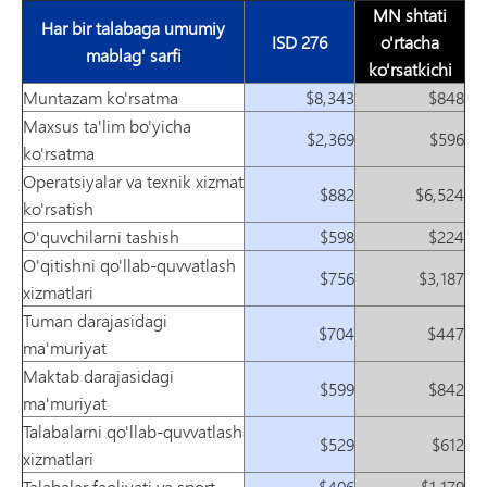
MN shtati
Har bir talabaga umumiy
ISD 276
o'rtacha
mablag' sarfi
ko'rsatkichi
Muntazam ko'rsatma
$8,343
$848
Maxsus ta'lim bo'yicha
$2,369
$596
ko'rsatma
Operatsiyalar va texnik xizmat
$882
$6,524
ko'rsatish
O'quvchilarni tashish
$598
$224
O'qitishni qo'llab-quvvatlash
$756
$3,187
xizmatlari
Tuman darajasidagi
$704
$447
ma'muriyat
Maktab darajasidagi
$599
$842
ma'muriyat
Talabalarni qo'llab-quvvatlash
$529
$612
xizmatlari
Talabalar faoliyati va sport
$406
$1,179