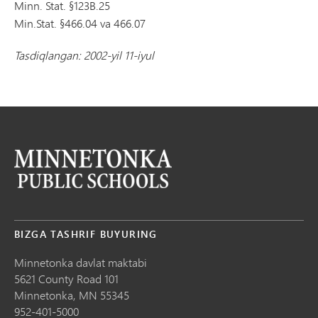
Minn. Stat. §123B.25
Min.Stat. §466.04 va 466.07
Tasdiqlangan: 2002-yil 11-iyul
BIZGA TASHRIF BUYURING
Minnetonka davlat maktabi
5621 County Road 101
Minnetonka,
MN
55345
952-401-5000