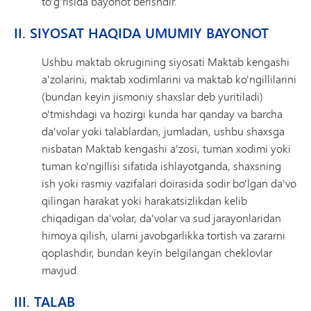
to'g'risida bayonot berishdir.
II. SIYOSAT HAQIDA UMUMIY BAYONOT
Ushbu maktab okrugining siyosati Maktab kengashi
a'zolarini, maktab xodimlarini va maktab ko'ngillilarini
(bundan keyin jismoniy shaxslar deb yuritiladi)
o'tmishdagi va hozirgi kunda har qanday va barcha
da'volar yoki talablardan, jumladan, ushbu shaxsga
nisbatan Maktab kengashi a'zosi, tuman xodimi yoki
tuman ko'ngillisi sifatida ishlayotganda, shaxsning
ish yoki rasmiy vazifalari doirasida sodir bo'lgan da'vo
qilingan harakat yoki harakatsizlikdan kelib
chiqadigan da'volar, da'volar va sud jarayonlaridan
himoya qilish, ularni javobgarlikka tortish va zararni
qoplashdir, bundan keyin belgilangan cheklovlar
mavjud.
III. TALAB