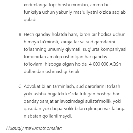
xodimlariga topshirishi mumkin, ammo bu
funksiya uchun yakuniy mas'uliyatni o'zida saqlab
qoladi.
Hech qanday holatda ham, biron bir hodisa uchun
himoya ta'minoti, xarajatlar va sud qarorlarini
to'lashning umumiy qiymati, sug'urta kompaniyasi
tomonidan amalga oshirilgan har qanday
to'lovlarni hisobga olgan holda, 4 000 000 AQSh
dollaridan oshmasligi kerak.
Advokat bilan ta'minlash, sud qarorlarini to'lash
yoki ushbu hujjatda ko'zda tutilgan boshqa har
qanday xarajatlar lavozimdagi suiiste'mollik yoki
qasddan yoki beparvolik bilan qilingan vazifalarga
nisbatan qo'llanilmaydi.
Huquqiy ma'lumotnomalar: