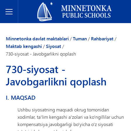
Minnetonka davlat maktablari
Toggle Menu
Minnetonka davlat maktablari
/
Tuman
/
Rahbariyat
/
Maktab kengashi
/
Siyosat
/
730-siyosat - Javobgarlikni qoplash
730-siyosat -
Javobgarlikni qoplash
I. MAQSAD
Ushbu siyosatning maqsadi okrug tomonidan
xodimlar, ta'lim kengashi a'zolari va ko'ngillilar uchun
kompensatsiya javobgarligi bo'yicha o'z siyosati