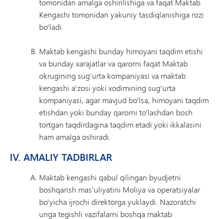
tomonidan amalga oshirilishiga va faqat Maktab
Kengashi tomonidan yakuniy tasdiqlanishiga rozi
bo'ladi.
Maktab kengashi bunday himoyani taqdim etishi
va bunday xarajatlar va qarorni faqat Maktab
okrugining sug'urta kompaniyasi va maktab
kengashi a'zosi yoki xodimining sug'urta
kompaniyasi, agar mavjud bo'lsa, himoyani taqdim
etishdan yoki bunday qarorni to'lashdan bosh
tortgan taqdirdagina taqdim etadi yoki ikkalasini
ham amalga oshiradi.
IV. AMALIY TADBIRLAR
Maktab kengashi qabul qilingan byudjetni
boshqarish mas'uliyatini Moliya va operatsiyalar
bo'yicha ijrochi direktorga yuklaydi. Nazoratchi
unga tegishli vazifalarni boshqa maktab