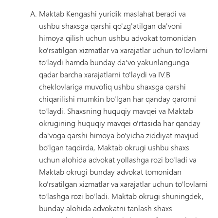
Maktab Kengashi yuridik maslahat beradi va
ushbu shaxsga qarshi qo'zg'atilgan da'voni
himoya qilish uchun ushbu advokat tomonidan
ko'rsatilgan xizmatlar va xarajatlar uchun to'lovlarni
to'laydi hamda bunday da'vo yakunlangunga
qadar barcha xarajatlarni to'laydi va IV.B
cheklovlariga muvofiq ushbu shaxsga qarshi
chiqarilishi mumkin bo'lgan har qanday qarorni
to'laydi. Shaxsning huquqiy mavqei va Maktab
okrugining huquqiy mavqei o'rtasida har qanday
da'voga qarshi himoya bo'yicha ziddiyat mavjud
bo'lgan taqdirda, Maktab okrugi ushbu shaxs
uchun alohida advokat yollashga rozi bo'ladi va
Maktab okrugi bunday advokat tomonidan
ko'rsatilgan xizmatlar va xarajatlar uchun to'lovlarni
to'lashga rozi bo'ladi. Maktab okrugi shuningdek,
bunday alohida advokatni tanlash shaxs