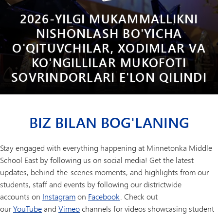
2026-YILGI MUKAMMALLIKNI
NISHONLASH BO'YICHA
O'QITUVCHILAR, XODIMLAR VA
KO'NGILLILAR MUKOFOTI
SOVRINDORLARI E'LON QILINDI
BIZ BILAN BOG'LANING
Stay engaged with everything happening at Minnetonka Middle
School East by following us on social media! Get the latest
updates, behind-the-scenes moments, and highlights from our
students, staff and events by following our districtwide
accounts on
Instagram
on
Facebook
. Check out
our
YouTube
and
Vimeo
channels for videos showcasing student