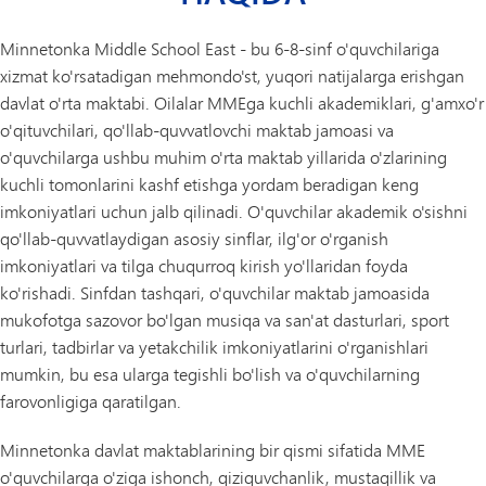
Minnetonka Middle School East - bu 6-8-sinf o'quvchilariga
xizmat ko'rsatadigan mehmondo'st, yuqori natijalarga erishgan
davlat o'rta maktabi. Oilalar MMEga kuchli akademiklari, g'amxo'r
o'qituvchilari, qo'llab-quvvatlovchi maktab jamoasi va
o'quvchilarga ushbu muhim o'rta maktab yillarida o'zlarining
kuchli tomonlarini kashf etishga yordam beradigan keng
imkoniyatlari uchun jalb qilinadi. O'quvchilar akademik o'sishni
qo'llab-quvvatlaydigan asosiy sinflar, ilg'or o'rganish
imkoniyatlari va tilga chuqurroq kirish yo'llaridan foyda
ko'rishadi. Sinfdan tashqari, o'quvchilar maktab jamoasida
mukofotga sazovor bo'lgan musiqa va san'at dasturlari, sport
turlari, tadbirlar va yetakchilik imkoniyatlarini o'rganishlari
mumkin, bu esa ularga tegishli bo'lish va o'quvchilarning
farovonligiga qaratilgan.
Minnetonka davlat maktablarining bir qismi sifatida MME
o'quvchilarga o'ziga ishonch, qiziquvchanlik, mustaqillik va