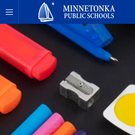
Minnetonka davlat maktablari
Toggle Menu