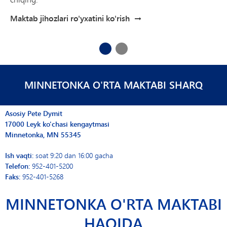
Taqvimlar, maktab/tuman ma'lumotlari, ta'lim resurslari,
transport tafsilotlari va o'quvchilarning huquq va
Maktab jihozlari ro'yxatini ko'rish
majburiyatlarini topish uchun MME ota-onalar va
o'quvchilar qo'llanmasiga qarang.
1
2
Qo'llanmani ko'rish
MINNETONKA O'RTA MAKTABI SHARQ
Asosiy Pete Dymit
17000 Leyk ko'chasi kengaytmasi
Minnetonka, MN 55345
Ish vaqti:
soat 9:20 dan 16:00 gacha
Telefon:
952-401-5200
Faks:
952-401-5268
MINNETONKA O'RTA MAKTABI
HAQIDA