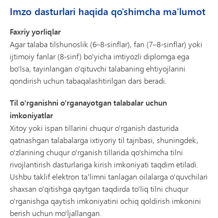
Imzo dasturlari haqida qo'shimcha ma'lumot
Faxriy yorliqlar
Agar talaba tilshunoslik (6–8-sinflar), fan (7–8-sinflar) yoki
ijtimoiy fanlar (8-sinf) bo'yicha imtiyozli diplomga ega
bo'lsa, tayinlangan o'qituvchi talabaning ehtiyojlarini
qondirish uchun tabaqalashtirilgan dars beradi.
Til o'rganishni o'rganayotgan talabalar uchun
imkoniyatlar
Xitoy yoki ispan tillarini chuqur o'rganish dasturida
qatnashgan talabalarga ixtiyoriy til tajribasi, shuningdek,
o'zlarining chuqur o'rganish tillarida qo'shimcha tilni
rivojlantirish dasturlariga kirish imkoniyati taqdim etiladi.
Ushbu taklif elektron ta'limni tanlagan oilalarga o'quvchilari
shaxsan o'qitishga qaytgan taqdirda to'liq tilni chuqur
o'rganishga qaytish imkoniyatini ochiq qoldirish imkonini
berish uchun mo'ljallangan.