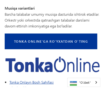
Musiqa variantlari
Barcha talabalar umumiy musiqa dasturida ishtirok etadilar.
Orkestr yoki orkestrda qatnashgan talabalar darslarni
davom ettirish imkoniyatiga ega bo'ladilar.
TONKA ONLINE’GA RO‘YXATDAN O‘TING
Tonka Onlayn Bosh Sahifasi
"O'zbek"
Akademiklar
Boshlang'ich maktab (K-5 sinflar)
O'rta maktab (6-8-sinflar)