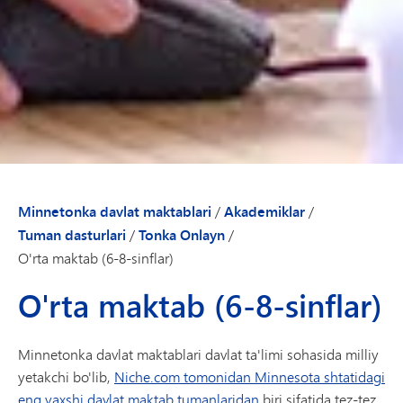
Minnetonka davlat maktablari
/
Akademiklar
/
Tuman dasturlari
/
Tonka Onlayn
/
O'rta maktab (6-8-sinflar)
O'rta maktab (6-8-sinflar)
Minnetonka davlat maktablari davlat ta'limi sohasida milliy
yetakchi bo'lib,
Niche.com tomonidan Minnesota shtatidagi
eng yaxshi davlat maktab tumanlaridan
biri sifatida tez-tez