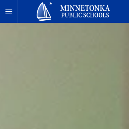
Minnetonka davlat maktablari
Toggle Menu