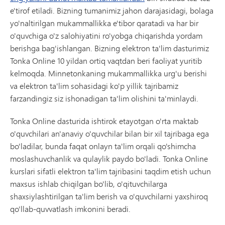
e'tirof etiladi. Bizning tumanimiz jahon darajasidagi, bolaga
yo'naltirilgan mukammallikka e'tibor qaratadi va har bir
o'quvchiga o'z salohiyatini ro'yobga chiqarishda yordam
berishga bag'ishlangan. Bizning elektron ta'lim dasturimiz
Tonka Online 10 yildan ortiq vaqtdan beri faoliyat yuritib
kelmoqda. Minnetonkaning mukammallikka urg'u berishi
va elektron ta'lim sohasidagi ko'p yillik tajribamiz
farzandingiz siz ishonadigan ta'lim olishini ta'minlaydi.
Tonka Online dasturida ishtirok etayotgan o'rta maktab
o'quvchilari an'anaviy o'quvchilar bilan bir xil tajribaga ega
bo'ladilar, bunda faqat onlayn ta'lim orqali qo'shimcha
moslashuvchanlik va qulaylik paydo bo'ladi. Tonka Online
kurslari sifatli elektron ta'lim tajribasini taqdim etish uchun
maxsus ishlab chiqilgan bo'lib, o'qituvchilarga
shaxsiylashtirilgan ta'lim berish va o'quvchilarni yaxshiroq
qo'llab-quvvatlash imkonini beradi.