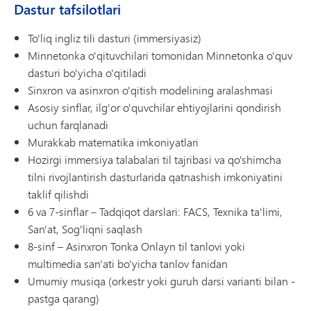
Dastur tafsilotlari
To'liq ingliz tili dasturi (immersiyasiz)
Minnetonka o'qituvchilari tomonidan Minnetonka o'quv
dasturi bo'yicha o'qitiladi
Sinxron va asinxron o'qitish modelining aralashmasi
Asosiy sinflar, ilg'or o'quvchilar ehtiyojlarini qondirish
uchun farqlanadi
Murakkab matematika imkoniyatlari
Hozirgi immersiya talabalari til tajribasi va qo'shimcha
tilni rivojlantirish dasturlarida qatnashish imkoniyatini
taklif qilishdi
6 va 7-sinflar – Tadqiqot darslari: FACS, Texnika ta'limi,
San'at, Sog'liqni saqlash
8-sinf – Asinxron Tonka Onlayn til tanlovi yoki
multimedia san'ati bo'yicha tanlov fanidan
Umumiy musiqa (orkestr yoki guruh darsi varianti bilan -
pastga qarang)