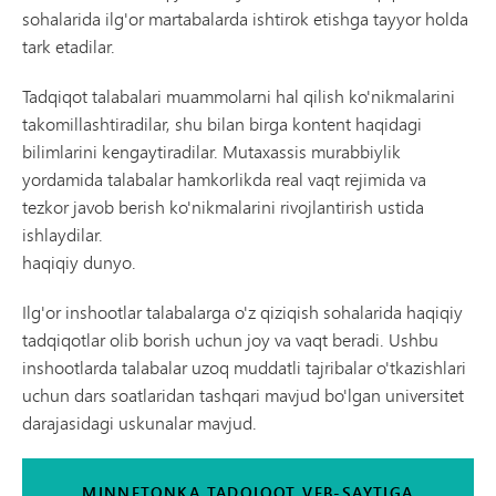
sohalarida ilg'or martabalarda ishtirok etishga tayyor holda
tark etadilar.
Tadqiqot talabalari muammolarni hal qilish ko'nikmalarini
takomillashtiradilar, shu bilan birga kontent haqidagi
bilimlarini kengaytiradilar. Mutaxassis murabbiylik
yordamida talabalar hamkorlikda real vaqt rejimida va
tezkor javob berish ko'nikmalarini rivojlantirish ustida
ishlaydilar.
haqiqiy dunyo.
Ilg'or inshootlar talabalarga o'z qiziqish sohalarida haqiqiy
tadqiqotlar olib borish uchun joy va vaqt beradi. Ushbu
inshootlarda talabalar uzoq muddatli tajribalar o'tkazishlari
uchun dars soatlaridan tashqari mavjud bo'lgan universitet
darajasidagi uskunalar mavjud.
MINNETONKA TADQIQOT VEB-SAYTIGA