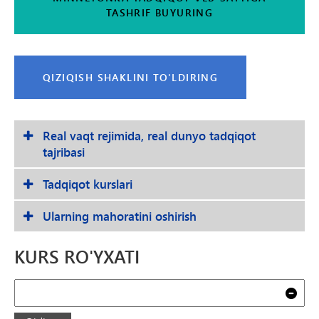
TASHRIF BUYURING
QIZIQISH SHAKLINI TO'LDIRING
Real vaqt rejimida, real dunyo tadqiqot
tajribasi
Tadqiqot kurslari
Ularning mahoratini oshirish
KURS RO'YXATI
Qidiruv
Toza