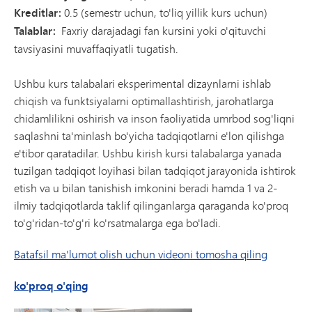
Kreditlar:
0.5 (semestr uchun, to'liq yillik kurs uchun)
Talablar:
Faxriy darajadagi fan kursini yoki o'qituvchi
tavsiyasini muvaffaqiyatli tugatish.
Ushbu kurs talabalari eksperimental dizaynlarni ishlab
chiqish va funktsiyalarni optimallashtirish, jarohatlarga
chidamlilikni oshirish va inson faoliyatida umrbod sog'liqni
saqlashni ta'minlash bo'yicha tadqiqotlarni e'lon qilishga
e'tibor qaratadilar. Ushbu kirish kursi talabalarga yanada
tuzilgan tadqiqot loyihasi bilan tadqiqot jarayonida ishtirok
etish va u bilan tanishish imkonini beradi hamda 1 va 2-
ilmiy tadqiqotlarda taklif qilinganlarga qaraganda ko'proq
to'g'ridan-to'g'ri ko'rsatmalarga ega bo'ladi.
Batafsil ma'lumot olish uchun videoni tomosha qiling
Tadqiqotga kirish - Inson faoliyati (Minnetonka tadqiqoti) 
ko'proq o'qing