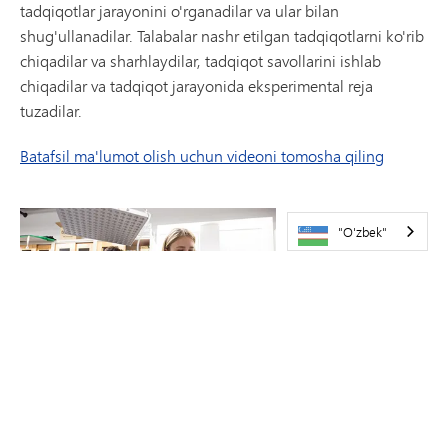
tadqiqotlar jarayonini o'rganadilar va ular bilan
shug'ullanadilar. Talabalar nashr etilgan tadqiqotlarni ko'rib
chiqadilar va sharhlaydilar, tadqiqot savollarini ishlab
chiqadilar va tadqiqot jarayonida eksperimental reja
tuzadilar.
Batafsil ma'lumot olish uchun videoni tomosha qiling
Ilmiy tadqiqotlar haqida ko'proq o'qing I
"O'zbek"
Ilmiy tadqiqotlar II
Kurs:
#3104, S1
Kurs:
#3106, S2