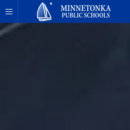
Minnetonka davlat maktablari
Toggle Menu