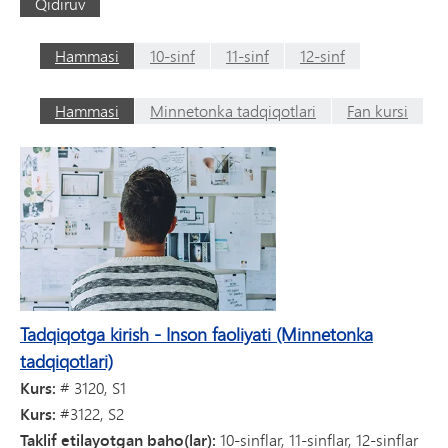
Qidiruv
Hammasi
10-sinf
11-sinf
12-sinf
Hammasi
Minnetonka tadqiqotlari
Fan kursi
Tadqiqotga kirish - Inson faoliyati (Minnetonka
tadqiqotlari)
Kurs:
#
3120, S1
Kurs:
#3122, S2
Taklif etilayotgan baho(lar):
10-sinflar, 11-sinflar, 12-sinflar