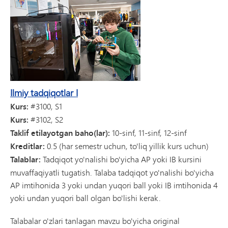
Ilmiy tadqiqotlar I
Kurs:
#3100, S1
Kurs:
#3102, S2
Taklif etilayotgan baho(lar):
10-sinf, 11-sinf, 12-sinf
Kreditlar:
0.5 (har semestr uchun, to'liq yillik kurs uchun)
Talablar:
Tadqiqot yo'nalishi bo'yicha AP yoki IB kursini
muvaffaqiyatli tugatish. Talaba tadqiqot yo'nalishi bo'yicha
AP imtihonida 3 yoki undan yuqori ball yoki IB imtihonida 4
yoki undan yuqori ball olgan bo'lishi kerak.
Talabalar o'zlari tanlagan mavzu bo'yicha original