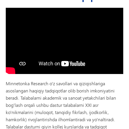
Minnetonka Research o'z savollari va qiziqishlariga
asoslangan haqiqiy tadqiqotlar olib borish imkoniyatini
beradi. Talabalarni akademik va sanoat yetakchilari bilan
bog'lash orqali ushbu dastur talabalarni XXI asr
ko'nikmalarini (muloqot, tanqidiy fikrlash, ijodkorlik,
hamkorlik) rivojlantirishda ilhomlantiradi va yo'naltiradi.
Talabalar dasturni qiyin kollej kurslarida va tadqiqot