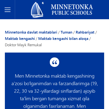
Minnetonka davlat maktablari
Toggle Menu
Minnetonka davlat maktablari
/
Tuman
/
Rahbariyat
/
Maktab kengashi
/
Maktab kengashi bilan aloqa
/
Doktor Mayk Remukal
Men Minnetonka maktab kengashining
a'zosi bo'lganimdan va farzandlarimga (19,
22, 30 va 32-yillardagi sinflardan) ajoyib
ta'lim bergan tumanga xizmat qila
olganimdan faxrlanaman. Men