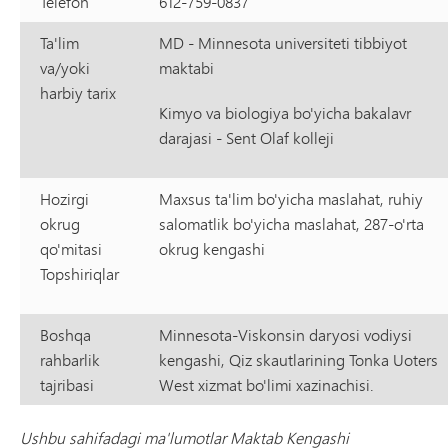
Telefon
612-759-0837
Ta'lim
MD - Minnesota universiteti tibbiyot
va/yoki
maktabi
harbiy tarix
Kimyo va biologiya bo'yicha bakalavr
darajasi - Sent Olaf kolleji
Hozirgi
Maxsus ta'lim bo'yicha maslahat, ruhiy
okrug
salomatlik bo'yicha maslahat, 287-o'rta
qo'mitasi
okrug kengashi
Topshiriqlar
Boshqa
Minnesota-Viskonsin daryosi vodiysi
rahbarlik
kengashi, Qiz skautlarining Tonka Uoters
tajribasi
West xizmat bo'limi xazinachisi.
Ushbu sahifadagi ma'lumotlar Maktab Kengashi