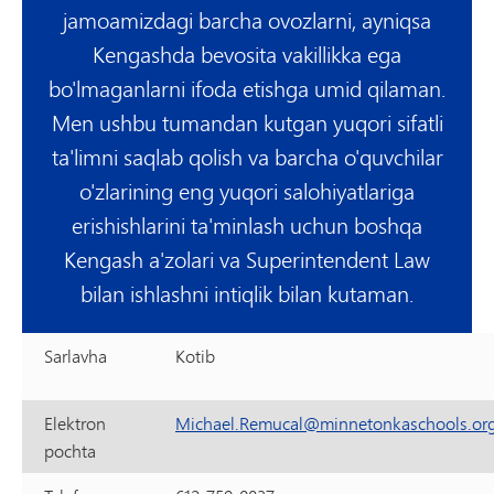
jamoamizdagi barcha ovozlarni, ayniqsa
Kengashda bevosita vakillikka ega
bo'lmaganlarni ifoda etishga umid qilaman.
Men ushbu tumandan kutgan yuqori sifatli
ta'limni saqlab qolish va barcha o'quvchilar
o'zlarining eng yuqori salohiyatlariga
erishishlarini ta'minlash uchun boshqa
Kengash a'zolari va Superintendent Law
bilan ishlashni intiqlik bilan kutaman.
Sarlavha
Kotib
Elektron
Michael.Remucal@minnetonkaschools.or
pochta