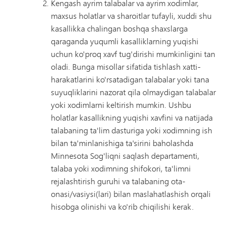
Kengash ayrim talabalar va ayrim xodimlar,
maxsus holatlar va sharoitlar tufayli, xuddi shu
kasallikka chalingan boshqa shaxslarga
qaraganda yuqumli kasalliklarning yuqishi
uchun ko'proq xavf tug'dirishi mumkinligini tan
oladi. Bunga misollar sifatida tishlash xatti-
harakatlarini ko'rsatadigan talabalar yoki tana
suyuqliklarini nazorat qila olmaydigan talabalar
yoki xodimlarni keltirish mumkin. Ushbu
holatlar kasallikning yuqishi xavfini va natijada
talabaning ta'lim dasturiga yoki xodimning ish
bilan ta'minlanishiga ta'sirini baholashda
Minnesota Sog'liqni saqlash departamenti,
talaba yoki xodimning shifokori, ta'limni
rejalashtirish guruhi va talabaning ota-
onasi/vasiysi(lari) bilan maslahatlashish orqali
hisobga olinishi va ko'rib chiqilishi kerak.