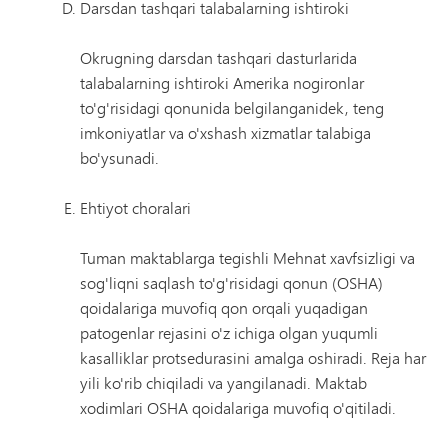
Darsdan tashqari talabalarning ishtiroki
Okrugning darsdan tashqari dasturlarida
talabalarning ishtiroki Amerika nogironlar
to'g'risidagi qonunida belgilanganidek, teng
imkoniyatlar va o'xshash xizmatlar talabiga
bo'ysunadi.
Ehtiyot choralari
Tuman maktablarga tegishli Mehnat xavfsizligi va
sog'liqni saqlash to'g'risidagi qonun (OSHA)
qoidalariga muvofiq qon orqali yuqadigan
patogenlar rejasini o'z ichiga olgan yuqumli
kasalliklar protsedurasini amalga oshiradi. Reja har
yili ko'rib chiqiladi va yangilanadi. Maktab
xodimlari OSHA qoidalariga muvofiq o'qitiladi.