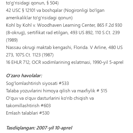
to'g'risidagi qonun, § 504)
42 USC § 12101 va boshqalar (Nogironligi bo'lgan
amerikaliklar to'g'risidagi qonun)
Kohl by Kohl v. Woodhaven Learning Center, 865 F.2d 930
(8-okrug), sertifikat rad etilgan, 493 US 892, 110 S.Ct. 239
(1989)
Nassau okrugi maktab kengashi, Florida. V Arline, 480 US
273, 107S.Ct. 1123 (1987)
16 EHLR 712, OCR xodimlarining eslatmasi, 1990-yil 5-aprel
O'zaro havolalar:
Sog'lomlashtirish siyosati #533
Talaba yozuvlarini himoya qilish va maxfiylik # 515
O'quv va o'quv dasturlarini ko'rib chiqish va
takomillashtirish #603
Emlash talablari #530
Tasdiqlangan: 2007-yil 10-aprel