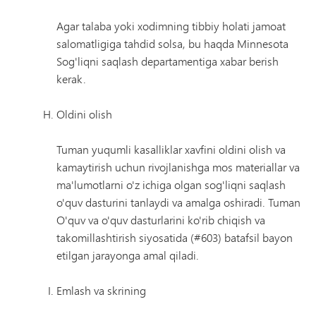
Agar talaba yoki xodimning tibbiy holati jamoat
salomatligiga tahdid solsa, bu haqda Minnesota
Sog'liqni saqlash departamentiga xabar berish
kerak.
Oldini olish
Tuman yuqumli kasalliklar xavfini oldini olish va
kamaytirish uchun rivojlanishga mos materiallar va
ma'lumotlarni o'z ichiga olgan sog'liqni saqlash
o'quv dasturini tanlaydi va amalga oshiradi. Tuman
O'quv va o'quv dasturlarini ko'rib chiqish va
takomillashtirish siyosatida (#603) batafsil bayon
etilgan jarayonga amal qiladi.
Emlash va skrining