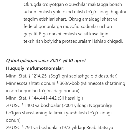
Okrugda o'qiyotgan o'quvchilar maktabga borish
uchun emlash yoki ozod qilish to'g'risidagi hujjatni
taqdim etishlari shart. Okrug amaldagi shtat va
federal qonunlarga muvofiq xodimlar uchun
gepatit B ga qarshi emlash va sil kasalligini
tekshirish bo'yicha protseduralarni ishlab chiqadi.
Qabul qilingan sana: 2007-yil 10-aprel
Huquqiy ma'lumotnomalar:
Minn. Stat. § 121A.25, (Sog'liqni saqlashga oid dasturlar)
Minnesota shtati qonuni § 363A-bob (Minnesota shtatining
inson huquqlari to'g'risidagi qonuni)
Minn. Stat. § 144.441-442 (Sil kasalligi)
20 USC § 1400 va boshqalar (2004 yildagi Nogironligi
bo'lgan shaxslarning ta'limini yaxshilash to'g'risidagi
qonun)
29 USC § 794 va boshqalar (1973 yildagi Reabilitatsiya