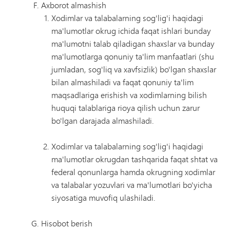
Axborot almashish
Xodimlar va talabalarning sog'lig'i haqidagi
ma'lumotlar okrug ichida faqat ishlari bunday
ma'lumotni talab qiladigan shaxslar va bunday
ma'lumotlarga qonuniy ta'lim manfaatlari (shu
jumladan, sog'liq va xavfsizlik) bo'lgan shaxslar
bilan almashiladi va faqat qonuniy ta'lim
maqsadlariga erishish va xodimlarning bilish
huquqi talablariga rioya qilish uchun zarur
bo'lgan darajada almashiladi.
Xodimlar va talabalarning sog'lig'i haqidagi
ma'lumotlar okrugdan tashqarida faqat shtat va
federal qonunlarga hamda okrugning xodimlar
va talabalar yozuvlari va ma'lumotlari bo'yicha
siyosatiga muvofiq ulashiladi.
Hisobot berish