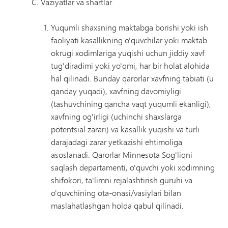
Vaziyatlar va shartlar
Yuqumli shaxsning maktabga borishi yoki ish
faoliyati kasallikning o'quvchilar yoki maktab
okrugi xodimlariga yuqishi uchun jiddiy xavf
tug'diradimi yoki yo'qmi, har bir holat alohida
hal qilinadi. Bunday qarorlar xavfning tabiati (u
qanday yuqadi), xavfning davomiyligi
(tashuvchining qancha vaqt yuqumli ekanligi),
xavfning og'irligi (uchinchi shaxslarga
potentsial zarari) va kasallik yuqishi va turli
darajadagi zarar yetkazishi ehtimoliga
asoslanadi. Qarorlar Minnesota Sog'liqni
saqlash departamenti, o'quvchi yoki xodimning
shifokori, ta'limni rejalashtirish guruhi va
o'quvchining ota-onasi/vasiylari bilan
maslahatlashgan holda qabul qilinadi.