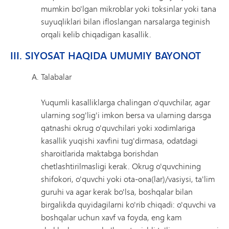
mumkin bo'lgan mikroblar yoki toksinlar yoki tana
suyuqliklari bilan ifloslangan narsalarga teginish
orqali kelib chiqadigan kasallik.
III. SIYOSAT HAQIDA UMUMIY BAYONOT
Talabalar
Yuqumli kasalliklarga chalingan o'quvchilar, agar
ularning sog'lig'i imkon bersa va ularning darsga
qatnashi okrug o'quvchilari yoki xodimlariga
kasallik yuqishi xavfini tug'dirmasa, odatdagi
sharoitlarida maktabga borishdan
chetlashtirilmasligi kerak. Okrug o'quvchining
shifokori, o'quvchi yoki ota-ona(lar)/vasiysi, ta'lim
guruhi va agar kerak bo'lsa, boshqalar bilan
birgalikda quyidagilarni ko'rib chiqadi: o'quvchi va
boshqalar uchun xavf va foyda, eng kam