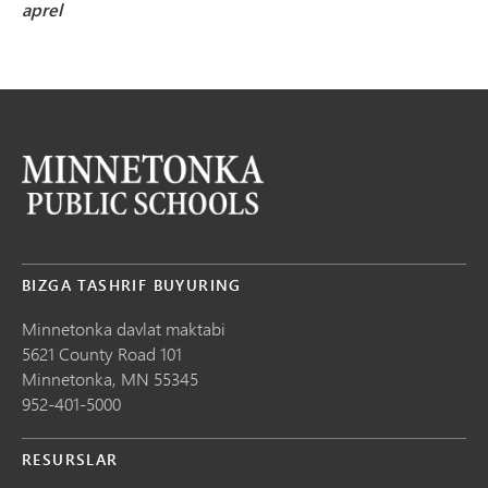
aprel
BIZGA TASHRIF BUYURING
Minnetonka davlat maktabi
5621 County Road 101
Minnetonka,
MN
55345
952-401-5000
RESURSLAR