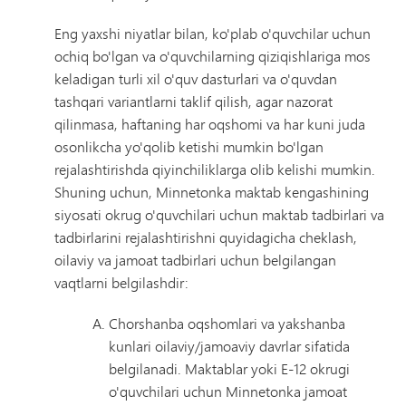
Eng yaxshi niyatlar bilan, ko'plab o'quvchilar uchun
ochiq bo'lgan va o'quvchilarning qiziqishlariga mos
keladigan turli xil o'quv dasturlari va o'quvdan
tashqari variantlarni taklif qilish, agar nazorat
qilinmasa, haftaning har oqshomi va har kuni juda
osonlikcha yo'qolib ketishi mumkin bo'lgan
rejalashtirishda qiyinchiliklarga olib kelishi mumkin.
Shuning uchun, Minnetonka maktab kengashining
siyosati okrug o'quvchilari uchun maktab tadbirlari va
tadbirlarini rejalashtirishni quyidagicha cheklash,
oilaviy va jamoat tadbirlari uchun belgilangan
vaqtlarni belgilashdir:
Chorshanba oqshomlari va yakshanba
kunlari oilaviy/jamoaviy davrlar sifatida
belgilanadi. Maktablar yoki E-12 okrugi
o'quvchilari uchun Minnetonka jamoat