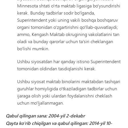
Minnesota shtati o'rta maktab ligasiga bo'ysundirishi
kerak. Bunday tadbirlar sodir bo'lganda,
Superintendent yoki uning vakili boshqa boshqaruv
organi tomonidan o'zgartirishni qo'llab-quvvatlaydi;
ammo, Kengash Maktab okrugining vakolatlarini tan
oladi va bunday qarorlar uchun ta'siri cheklangan
bo'lishi mumkin.
Ushbu siyosatdan har qanday istisno Superintendent
tomonidan oldindan tasdiqlanishi kerak.
Ushbu siyosat maktab binolarini maktabdan tashqari
guruhlar homiyligida o'tkaziladigan tadbirlar uchun
ijaraga olish yoki ulardan foydalanishni cheklash
uchun mo'ljallanmagan.
Qabul qilingan sana: 2004-yil 2-dekabr
Qayta ko'rib chiqilgan va qabul qilingan: 2014-yil 10-