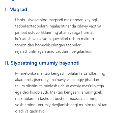
I. Maqsad
Ushbu siyosatning maqsadi maktabdan keyingi
tadbirlar/tadbirlarni rejalashtirishda oilaviy vaqt va
jamoat ustuvorliklarining ahamiyatiga hurmat
ko'rsatish va okrug o'quvchilari uchun maktab
tomonidan homiylik qilingan tadbirlar
rejalashtirilmagan aniq vaqtlarni belgilashdir.
II. Siyosatning umumiy bayonoti
Minnetonka maktab kengashi oilalar farzandlarining
akademik, jismoniy, ma'naviy va axloqiy jihatdan
ta'lim olishini ta'minlash uchun asosiy mas'uliyatga
ega deb hisoblaydi. Maktab kengashi, shuningdek,
maktablardan tashqari boshqa muassasalarning
yoshlarning umumiy rivojlanishidagi muhim rolini tan
oladi va qadrlaydi.