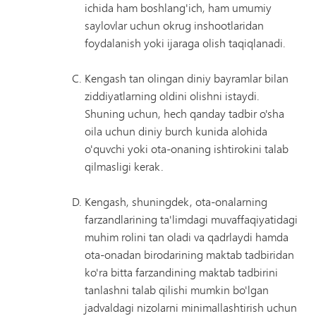
ichida ham boshlang'ich, ham umumiy
saylovlar uchun okrug inshootlaridan
foydalanish yoki ijaraga olish taqiqlanadi.
Kengash tan olingan diniy bayramlar bilan
ziddiyatlarning oldini olishni istaydi.
Shuning uchun, hech qanday tadbir o'sha
oila uchun diniy burch kunida alohida
o'quvchi yoki ota-onaning ishtirokini talab
qilmasligi kerak.
Kengash, shuningdek, ota-onalarning
farzandlarining ta'limdagi muvaffaqiyatidagi
muhim rolini tan oladi va qadrlaydi hamda
ota-onadan birodarining maktab tadbiridan
ko'ra bitta farzandining maktab tadbirini
tanlashni talab qilishi mumkin bo'lgan
jadvaldagi nizolarni minimallashtirish uchun