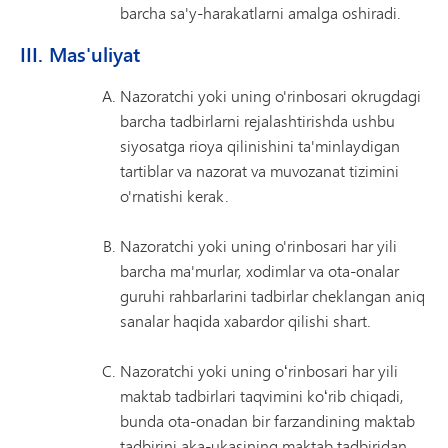
barcha sa'y-harakatlarni amalga oshiradi.
III. Mas'uliyat
Nazoratchi yoki uning o'rinbosari okrugdagi
barcha tadbirlarni rejalashtirishda ushbu
siyosatga rioya qilinishini ta'minlaydigan
tartiblar va nazorat va muvozanat tizimini
o'rnatishi kerak.
Nazoratchi yoki uning o'rinbosari har yili
barcha ma'murlar, xodimlar va ota-onalar
guruhi rahbarlarini tadbirlar cheklangan aniq
sanalar haqida xabardor qilishi shart.
Nazoratchi yoki uning oʻrinbosari har yili
maktab tadbirlari taqvimini koʻrib chiqadi,
bunda ota-onadan bir farzandining maktab
tadbirini aka-ukasining maktab tadbiridan