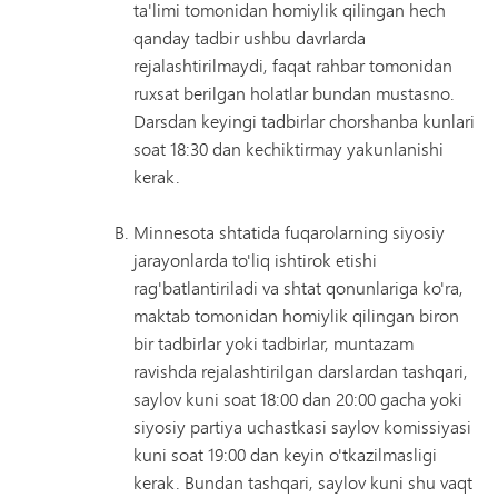
ta'limi tomonidan homiylik qilingan hech
qanday tadbir ushbu davrlarda
rejalashtirilmaydi, faqat rahbar tomonidan
ruxsat berilgan holatlar bundan mustasno.
Darsdan keyingi tadbirlar chorshanba kunlari
soat 18:30 dan kechiktirmay yakunlanishi
kerak.
Minnesota shtatida fuqarolarning siyosiy
jarayonlarda to'liq ishtirok etishi
rag'batlantiriladi va shtat qonunlariga ko'ra,
maktab tomonidan homiylik qilingan biron
bir tadbirlar yoki tadbirlar, muntazam
ravishda rejalashtirilgan darslardan tashqari,
saylov kuni soat 18:00 dan 20:00 gacha yoki
siyosiy partiya uchastkasi saylov komissiyasi
kuni soat 19:00 dan keyin o'tkazilmasligi
kerak. Bundan tashqari, saylov kuni shu vaqt