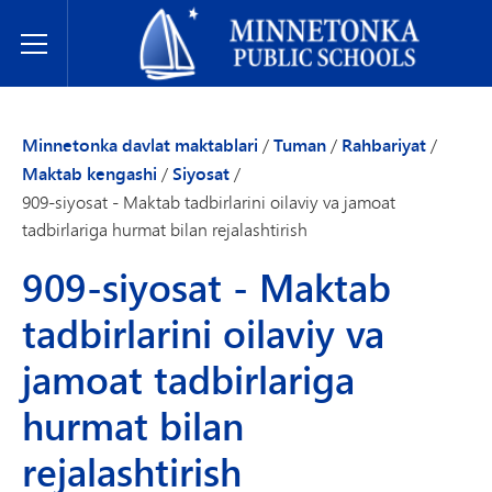
Minnetonka davlat maktablari
Toggle Menu
Minnetonka davlat maktablari
/
Tuman
/
Rahbariyat
/
Maktab kengashi
/
Siyosat
/
909-siyosat - Maktab tadbirlarini oilaviy va jamoat
tadbirlariga hurmat bilan rejalashtirish
909-siyosat - Maktab
tadbirlarini oilaviy va
jamoat tadbirlariga
hurmat bilan
rejalashtirish