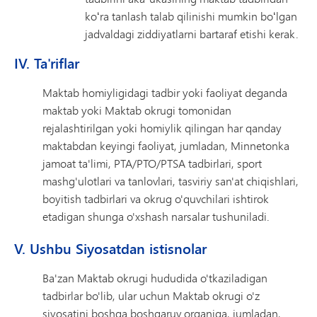
koʻra tanlash talab qilinishi mumkin boʻlgan
jadvaldagi ziddiyatlarni bartaraf etishi kerak.
IV. Ta'riflar
Maktab homiyligidagi tadbir yoki faoliyat deganda
maktab yoki Maktab okrugi tomonidan
rejalashtirilgan yoki homiylik qilingan har qanday
maktabdan keyingi faoliyat, jumladan, Minnetonka
jamoat ta'limi, PTA/PTO/PTSA tadbirlari, sport
mashg'ulotlari va tanlovlari, tasviriy san'at chiqishlari,
boyitish tadbirlari va okrug o'quvchilari ishtirok
etadigan shunga o'xshash narsalar tushuniladi.
V. Ushbu Siyosatdan istisnolar
Ba'zan Maktab okrugi hududida o'tkaziladigan
tadbirlar bo'lib, ular uchun Maktab okrugi o'z
siyosatini boshqa boshqaruv organiga, jumladan,