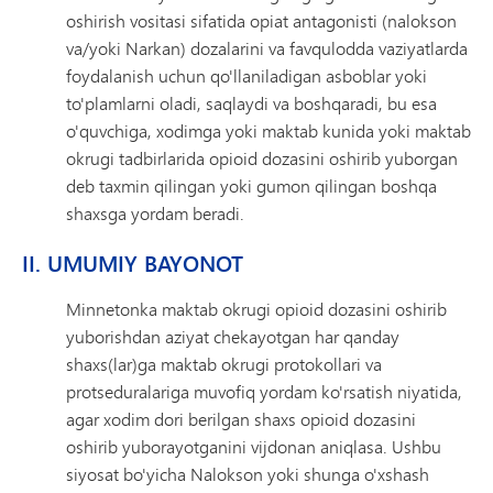
oshirish vositasi sifatida opiat antagonisti (nalokson
va/yoki Narkan) dozalarini va favqulodda vaziyatlarda
foydalanish uchun qo'llaniladigan asboblar yoki
to'plamlarni oladi, saqlaydi va boshqaradi, bu esa
o'quvchiga, xodimga yoki maktab kunida yoki maktab
okrugi tadbirlarida opioid dozasini oshirib yuborgan
deb taxmin qilingan yoki gumon qilingan boshqa
shaxsga yordam beradi.
II. UMUMIY BAYONOT
Minnetonka maktab okrugi opioid dozasini oshirib
yuborishdan aziyat chekayotgan har qanday
shaxs(lar)ga maktab okrugi protokollari va
protseduralariga muvofiq yordam ko'rsatish niyatida,
agar xodim dori berilgan shaxs opioid dozasini
oshirib yuborayotganini vijdonan aniqlasa. Ushbu
siyosat bo'yicha Nalokson yoki shunga o'xshash