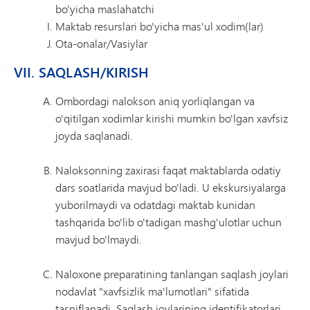
bo'yicha maslahatchi
Maktab resurslari bo'yicha mas'ul xodim(lar)
Ota-onalar/Vasiylar
VII. SAQLASH/KIRISH
Ombordagi nalokson aniq yorliqlangan va
o'qitilgan xodimlar kirishi mumkin bo'lgan xavfsiz
joyda saqlanadi.
Naloksonning zaxirasi faqat maktablarda odatiy
dars soatlarida mavjud bo'ladi. U ekskursiyalarga
yuborilmaydi va odatdagi maktab kunidan
tashqarida bo'lib o'tadigan mashg'ulotlar uchun
mavjud bo'lmaydi.
Naloxone preparatining tanlangan saqlash joylari
nodavlat "xavfsizlik ma'lumotlari" sifatida
tasniflanadi. Saqlash joylarining identifikatorlari