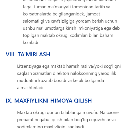
faqat tuman ma'muriyati tomonidan tartib va ​​
ko'rsatmalarda belgilanganidek, jamoat
salomatligi va xavfsizligiga yordam berish uchun
ushbu ma'lumotlarga kirish imkoniyatiga ega deb
topilgan maktab okrugi xodimlari bilan baham
ko'riladi.
VIII. TA'MIRLASH
Litsenziyaga ega maktab hamshirasi va/yoki sog'liqni
saqlash xizmatlari direktori naloksonning yaroqlilik
muddatini kuzatib boradi va kerak bo'lganda
almashtiriladi.
IX. MAXFIYLIKNI HIMOYA QILISH
Maktab okrugi qonun talablariga muvofiq Naloxone
preparatini qabul qilish bilan bog'liq o'quvchilar va
xodimlarning maxfiyligini saqlaydi.