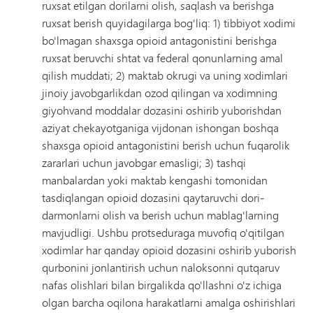
ruxsat etilgan dorilarni olish, saqlash va berishga
ruxsat berish quyidagilarga bog'liq: 1) tibbiyot xodimi
bo'lmagan shaxsga opioid antagonistini berishga
ruxsat beruvchi shtat va federal qonunlarning amal
qilish muddati; 2) maktab okrugi va uning xodimlari
jinoiy javobgarlikdan ozod qilingan va xodimning
giyohvand moddalar dozasini oshirib yuborishdan
aziyat chekayotganiga vijdonan ishongan boshqa
shaxsga opioid antagonistini berish uchun fuqarolik
zararlari uchun javobgar emasligi; 3) tashqi
manbalardan yoki maktab kengashi tomonidan
tasdiqlangan opioid dozasini qaytaruvchi dori-
darmonlarni olish va berish uchun mablag'larning
mavjudligi. Ushbu protseduraga muvofiq o'qitilgan
xodimlar har qanday opioid dozasini oshirib yuborish
qurbonini jonlantirish uchun naloksonni qutqaruv
nafas olishlari bilan birgalikda qo'llashni o'z ichiga
olgan barcha oqilona harakatlarni amalga oshirishlari