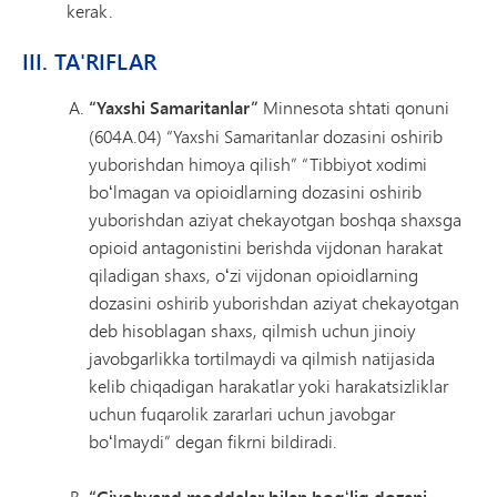
kerak.
III. TA'RIFLAR
“Yaxshi Samaritanlar”
Minnesota shtati qonuni
(604A.04) “Yaxshi Samaritanlar dozasini oshirib
yuborishdan himoya qilish” “Tibbiyot xodimi
boʻlmagan va opioidlarning dozasini oshirib
yuborishdan aziyat chekayotgan boshqa shaxsga
opioid antagonistini berishda vijdonan harakat
qiladigan shaxs, oʻzi vijdonan opioidlarning
dozasini oshirib yuborishdan aziyat chekayotgan
deb hisoblagan shaxs, qilmish uchun jinoiy
javobgarlikka tortilmaydi va qilmish natijasida
kelib chiqadigan harakatlar yoki harakatsizliklar
uchun fuqarolik zararlari uchun javobgar
boʻlmaydi” degan fikrni bildiradi.