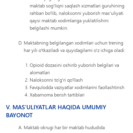
maktab sog'liqni saqlash xizmatlari guruhining
rahbari bo'lib, naloksonni yuborish mas'uliyati
qaysi maktab xodimlariga yuklatilishini
belgilashi mumkin.
Maktabning belgilangan xodimlari uchun trening
har yili o'tkaziladi va quyidagilarni o'z ichiga oladi:
Opioid dozasini oshirib yuborish belgilari va
alomatlari
Naloksonni to'g'ri qo'llash
Favqulodda vaziyatlar xodimlarini faollashtirish
Xabarnoma berish tartiblari
V. MAS'ULIYATLAR HAQIDA UMUMIY
BAYONOT
Maktab okrugi har bir maktab hududida