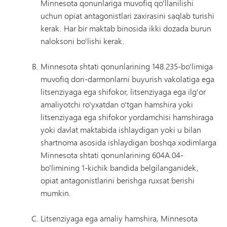
Minnesota qonunlariga muvofiq qo'llanilishi
uchun opiat antagonistlari zaxirasini saqlab turishi
kerak. Har bir maktab binosida ikki dozada burun
naloksoni bo'lishi kerak.
Minnesota shtati qonunlarining 148.235-bo'limiga
muvofiq dori-darmonlarni buyurish vakolatiga ega
litsenziyaga ega shifokor, litsenziyaga ega ilg'or
amaliyotchi ro'yxatdan o'tgan hamshira yoki
litsenziyaga ega shifokor yordamchisi hamshiraga
yoki davlat maktabida ishlaydigan yoki u bilan
shartnoma asosida ishlaydigan boshqa xodimlarga
Minnesota shtati qonunlarining 604A.04-
bo'limining 1-kichik bandida belgilanganidek,
opiat antagonistlarini berishga ruxsat berishi
mumkin.
Litsenziyaga ega amaliy hamshira, Minnesota