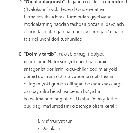
“Opiat antagonisti”
deganda nalokson gidroxlorid
(“Nalokson”) yoki federal Oziq-ovqat va
farmatsevtika idorasi tomonidan giyohvand
moddalarning haddan tashqari dozasini davolash
uchun tasdiqlangan har qanday shunga o'xshash
ta'sir qiluvchi dori tushuniladi.
"Doimiy tartib"
maktab okrugi tibbiyot
xodimining Nalokson yoki boshqa opioid
antagonist dorilarini o'quvchilar, xodimlar yoki
opioid dozasini oshirib yuborgan deb taxmin
qilingan yoki gumon qilingan boshqa shaxslarga
qanday qilib berish va berish bo'yicha
ko'rsatmalarini anglatadi. Ushbu Doimiy Tartib
quyidagi ma'lumotlarni o'z ichiga olishi kerak:
Ma'muriyat turi
Dozalash