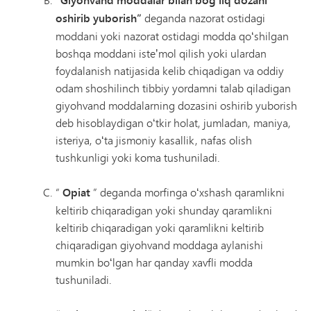
“Giyohvand moddalar bilan bogʻliq dozani
oshirib yuborish”
deganda nazorat ostidagi
moddani yoki nazorat ostidagi modda qoʻshilgan
boshqa moddani isteʼmol qilish yoki ulardan
foydalanish natijasida kelib chiqadigan va oddiy
odam shoshilinch tibbiy yordamni talab qiladigan
giyohvand moddalarning dozasini oshirib yuborish
deb hisoblaydigan oʻtkir holat, jumladan, maniya,
isteriya, oʻta jismoniy kasallik, nafas olish
tushkunligi yoki koma tushuniladi.
“
Opiat
” deganda morfinga oʻxshash qaramlikni
keltirib chiqaradigan yoki shunday qaramlikni
keltirib chiqaradigan yoki qaramlikni keltirib
chiqaradigan giyohvand moddaga aylanishi
mumkin boʻlgan har qanday xavfli modda
tushuniladi.