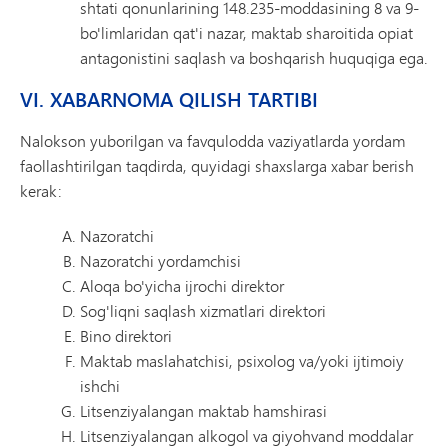
shtati qonunlarining 148.235-moddasining 8 va 9-
bo'limlaridan qat'i nazar, maktab sharoitida opiat
antagonistini saqlash va boshqarish huquqiga ega.
VI. XABARNOMA QILISH TARTIBI
Nalokson yuborilgan va favqulodda vaziyatlarda yordam
faollashtirilgan taqdirda, quyidagi shaxslarga xabar berish
kerak:
Nazoratchi
Nazoratchi yordamchisi
Aloqa bo'yicha ijrochi direktor
Sog'liqni saqlash xizmatlari direktori
Bino direktori
Maktab maslahatchisi, psixolog va/yoki ijtimoiy
ishchi
Litsenziyalangan maktab hamshirasi
Litsenziyalangan alkogol va giyohvand moddalar