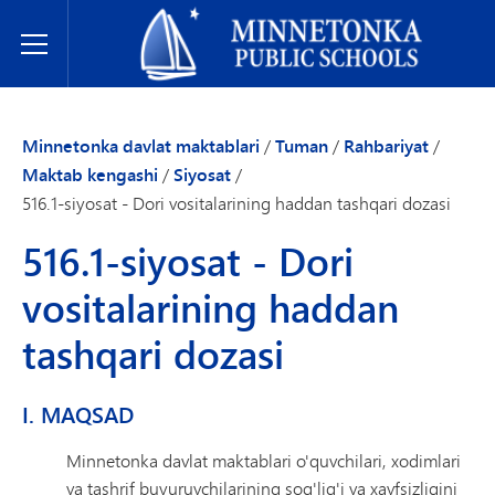
Minnetonka davlat maktablari
Toggle Menu
Minnetonka davlat maktablari
/
Tuman
/
Rahbariyat
/
Maktab kengashi
/
Siyosat
/
516.1-siyosat - Dori vositalarining haddan tashqari dozasi
516.1-siyosat - Dori
vositalarining haddan
tashqari dozasi
I. MAQSAD
Minnetonka davlat maktablari o'quvchilari, xodimlari
va tashrif buyuruvchilarining sog'lig'i va xavfsizligini