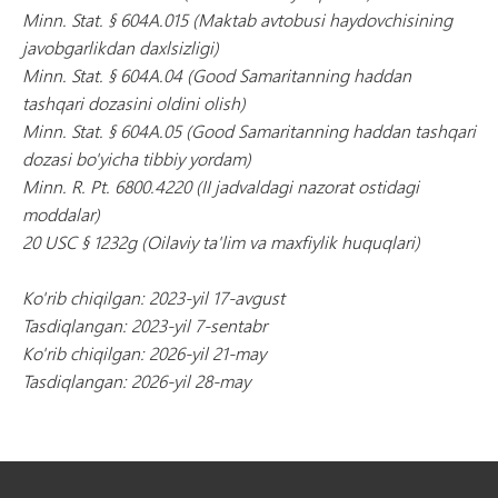
Minn. Stat. § 604A.015 (Maktab avtobusi haydovchisining
javobgarlikdan daxlsizligi)
Minn. Stat. § 604A.04 (Good Samaritanning haddan
tashqari dozasini oldini olish)
Minn. Stat. § 604A.05 (Good Samaritanning haddan tashqari
dozasi bo'yicha tibbiy yordam)
Minn. R. Pt. 6800.4220 (II jadvaldagi nazorat ostidagi
moddalar)
20 USC § 1232g (Oilaviy ta'lim va maxfiylik huquqlari)
Ko'rib chiqilgan: 2023-yil 17-avgust
Tasdiqlangan: 2023-yil 7-sentabr
Ko'rib chiqilgan: 2026-yil 21-may
Tasdiqlangan: 2026-yil 28-may