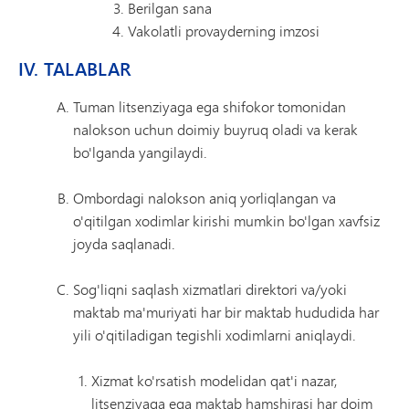
Berilgan sana
Vakolatli provayderning imzosi
IV. TALABLAR
Tuman litsenziyaga ega shifokor tomonidan
nalokson uchun doimiy buyruq oladi va kerak
bo'lganda yangilaydi.
Ombordagi nalokson aniq yorliqlangan va
o'qitilgan xodimlar kirishi mumkin bo'lgan xavfsiz
joyda saqlanadi.
Sog'liqni saqlash xizmatlari direktori va/yoki
maktab ma'muriyati har bir maktab hududida har
yili o'qitiladigan tegishli xodimlarni aniqlaydi.
Xizmat ko'rsatish modelidan qat'i nazar,
litsenziyaga ega maktab hamshirasi har doim