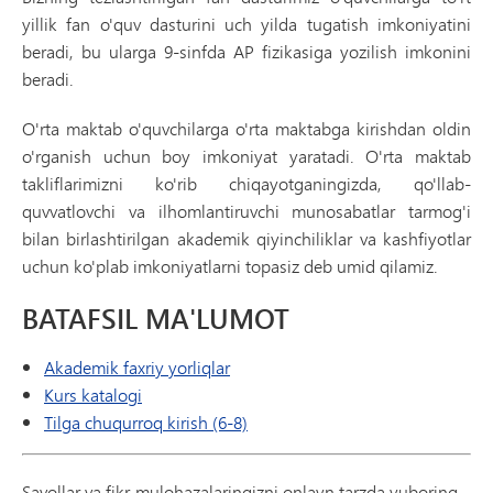
yillik fan o'quv dasturini uch yilda tugatish imkoniyatini
beradi, bu ularga 9-sinfda AP fizikasiga yozilish imkonini
beradi.
O'rta maktab o'quvchilarga o'rta maktabga kirishdan oldin
o'rganish uchun boy imkoniyat yaratadi. O'rta maktab
takliflarimizni ko'rib chiqayotganingizda, qo'llab-
quvvatlovchi va ilhomlantiruvchi munosabatlar tarmog'i
bilan birlashtirilgan akademik qiyinchiliklar va kashfiyotlar
uchun ko'plab imkoniyatlarni topasiz deb umid qilamiz.
BATAFSIL MA'LUMOT
Akademik faxriy yorliqlar
Kurs katalogi
Tilga chuqurroq kirish (6-8)
Savollar va fikr-mulohazalaringizni onlayn tarzda yuboring