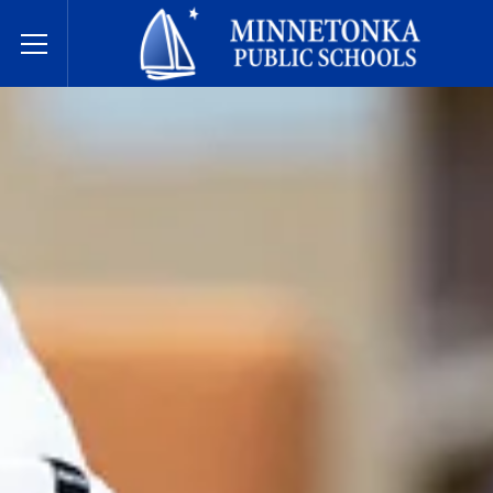
Minnetonka davlat maktablari
Toggle Menu