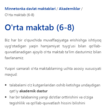
Minnetonka davlat maktablari
/
Akademiklar
/
O'rta maktab (6-8)
O'rta maktab (6-8)
Biz har bir o'quvchida muvaffaqiyatga erishishga ishtiyoq
uyg'otadigan yaqin hamjamiyat tuyg'usi bilan qo'llab-
quvvatlanadigan ajoyib o'rta maktab ta'lim dasturimiz bilan
faxrlanamiz.
Yuqori samarali o'rta maktablarning uchta asosiy xususiyati
mavjud:
talabalarni o'z kutganlaridan oshib ketishga undaydigan
qat'iy
akademik dastur
har bir talabaning yangi do'stlar orttirishini va o'ziga
tegishlilik va qo'llab-quvvatlash hissini bilishini