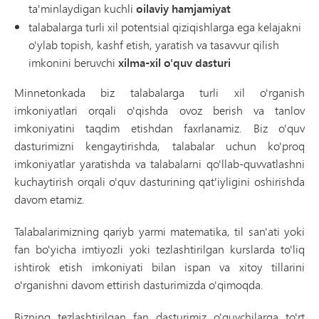
ta'minlaydigan kuchli
oilaviy hamjamiyat
talabalarga turli xil potentsial qiziqishlarga ega kelajakni
o'ylab topish, kashf etish, yaratish va tasavvur qilish
imkonini beruvchi
xilma-xil o'quv dasturi
Minnetonkada biz talabalarga turli xil o'rganish
imkoniyatlari orqali o'qishda ovoz berish va tanlov
imkoniyatini taqdim etishdan faxrlanamiz. Biz o'quv
dasturimizni kengaytirishda, talabalar uchun ko'proq
imkoniyatlar yaratishda va talabalarni qo'llab-quvvatlashni
kuchaytirish orqali o'quv dasturining qat'iyligini oshirishda
davom etamiz.
Talabalarimizning qariyb yarmi matematika, til san'ati yoki
fan bo'yicha imtiyozli yoki tezlashtirilgan kurslarda to'liq
ishtirok etish imkoniyati bilan ispan va xitoy tillarini
o'rganishni davom ettirish dasturimizda o'qimoqda.
Bizning tezlashtirilgan fan dasturimiz o'quvchilarga to'rt