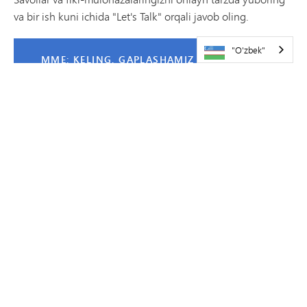
va bir ish kuni ichida "Let's Talk" orqali javob oling.
"O'zbek"
MME: KELING, GAPLASHAMIZ
MMW: KELING, GAPLASHAMIZ