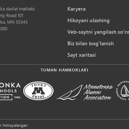
Karyera
ka davlat maktabi
nty Road 101
Hikoyani ulashing
ka,
MN
55345
5000
Veb-saytni yangilash so'ro
Biz bilan bog'lanish
Sayt xaritasi
TUMAN HAMKORLARI
ar himoyalangan.