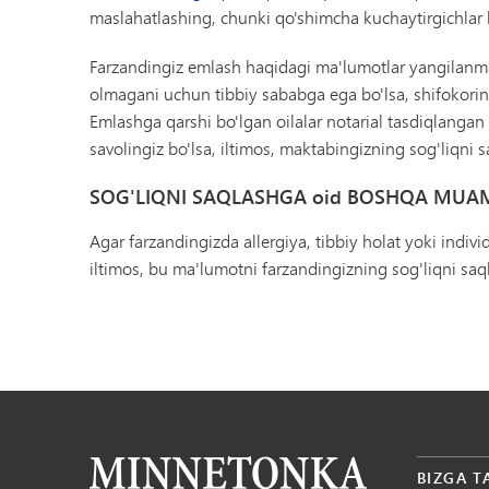
maslahatlashing, chunki qo'shimcha kuchaytirgichlar 
Farzandingiz emlash haqidagi ma'lumotlar yangilan
olmagani uchun tibbiy sababga ega bo'lsa, shifokorin
Emlashga qarshi bo'lgan oilalar notarial tasdiqlangan r
savolingiz bo'lsa, iltimos, maktabingizning sog'liqni 
SOG'LIQNI SAQLASHGA oid BOSHQA MUA
Agar farzandingizda allergiya, tibbiy holat yoki indivi
iltimos, bu ma'lumotni farzandingizning sog'liqni saq
BIZGA T