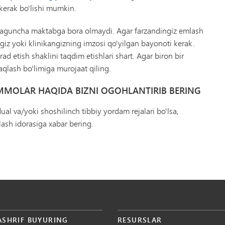
kerak bo'lishi mumkin.
maguncha maktabga bora olmaydi. Agar farzandingiz emlash
giz yoki klinikangizning imzosi qo'yilgan bayonoti kerak.
ad etish shaklini taqdim etishlari shart. Agar biron bir
saqlash bo'limiga murojaat qiling.
MMOLAR HAQIDA BIZNI OGOHLANTIRIB BERING
dual va/yoki shoshilinch tibbiy yordam rejalari bo'lsa,
lash idorasiga xabar bering.
ASHRIF BUYURING
RESURSLAR