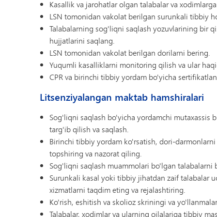
Kasallik va jarohatlar olgan talabalar va xodimlarg
LSN tomonidan vakolat berilgan surunkali tibbiy ho
Talabalarning sog'liqni saqlash yozuvlarining bir 
hujjatlarini saqlang.
LSN tomonidan vakolat berilgan dorilarni bering.
Yuqumli kasalliklarni monitoring qilish va ular ha
CPR va birinchi tibbiy yordam bo'yicha sertifikatla
Litsenziyalangan maktab hamshiralari
Sog'liqni saqlash bo'yicha yordamchi mutaxassis bil
targ'ib qilish va saqlash.
Birinchi tibbiy yordam ko'rsatish, dori-darmonlarni 
topshiring va nazorat qiling.
Sog'liqni saqlash muammolari bo'lgan talabalarni ba
Surunkali kasal yoki tibbiy jihatdan zaif talabalar 
xizmatlarni taqdim eting va rejalashtiring.
Ko'rish, eshitish va skolioz skriningi va yo'llanmalar
Talabalar, xodimlar va ularning oilalariga tibbiy mas