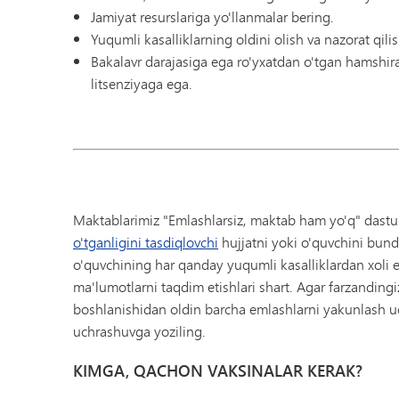
Jamiyat resurslariga yo'llanmalar bering.
Yuqumli kasalliklarning oldini olish va nazorat qili
Bakalavr darajasiga ega ro'yxatdan o'tgan hamshira
litsenziyaga ega.
Maktablarimiz "Emlashlarsiz, maktab ham yo'q" dasturi
o'tganligini tasdiqlovchi
hujjatni yoki o'quvchini bund
o'quvchining har qanday yuqumli kasalliklardan xoli 
ma'lumotlarni taqdim etishlari shart. Agar farzanding
boshlanishidan oldin barcha emlashlarni yakunlash uc
uchrashuvga yoziling.
KIMGA, QACHON VAKSINALAR KERAK?