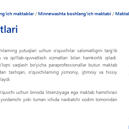
oilalari
Maktabdan keyin
Tug
rimiz
Tadqiqotchilar
Ta
ng'ich maktablar
/
Minnewashta boshlang'ich maktabi
/
Maktab
atimiz
Pea
tlari
quvchilar uchun qo'llanma - Minnewashta boshlang'ich maktabi
PTO
elibsiz
PTO
ri
PTO
ilarning yutuqlari uchun o'quvchilar salomatligini targ'ib
i
Mak
va qo'llab-quvvatlash xizmatlari bilan hamkorlik qiladi.
'liqni saqlash bo'yicha paraprofessionallar butun maktab
Tal
dan tashqari, o'quvchilarning jismoniy, ijtimoiy va hissiy
Tal
laydi.
TIP
 o'quvchi uchun binoda litsenziyaga ega maktab hamshirasi
Ve
ha yordamchi yoki tuman ichida navbatchi xodim tomonidan
Ko'n
Yill