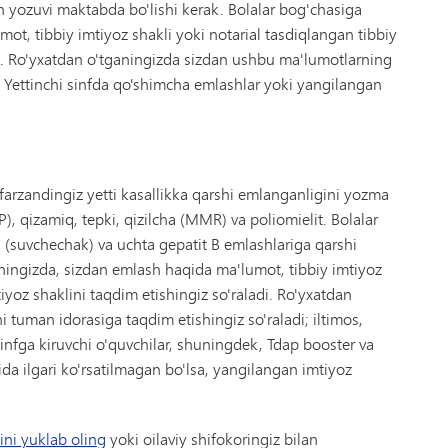
 yozuvi maktabda bo'lishi kerak. Bolalar bog'chasiga
ot, tibbiy imtiyoz shakli yoki notarial tasdiqlangan tibbiy
di. Ro'yxatdan o'tganingizda sizdan ushbu ma'lumotlarning
. Yettinchi sinfda qo'shimcha emlashlar yoki yangilangan
farzandingiz yetti kasallikka qarshi emlanganligini yozma
P), qizamiq, tepki, qizilcha (MMR) va poliomielit. Bolalar
 (suvchechak) va uchta gepatit B emlashlariga qarshi
aningizda, sizdan emlash haqida ma'lumot, tibbiy imtiyoz
iyoz shaklini taqdim etishingiz so'raladi. Ro'yxatdan
tuman idorasiga taqdim etishingiz so'raladi; iltimos,
infga kiruvchi o'quvchilar, shuningdek, Tdap booster va
a ilgari ko'rsatilmagan bo'lsa, yangilangan imtiyoz
ini yuklab oling
yoki oilaviy shifokoringiz bilan