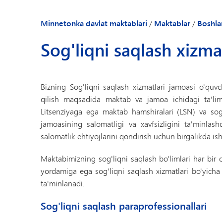
Bolalar bog'chasi 
Bizning e'tiqodla
Minnetonka davlat maktablari
/
Maktablar
/
Boshla
Bizning hamjamiy
Sog'liqni saqlash xizma
Ota-onalar va o'
Direktorga xush k
Maktab yangilikla
Bizning Sog'liqni saqlash xizmatlari jamoasi o'quvch
Xodimlar katalog
qilish maqsadida maktab va jamoa ichidagi ta'lim 
Litsenziyaga ega maktab hamshiralari (LSN) va sog
jamoasining salomatligi va xavfsizligini ta'minlash
salomatlik ehtiyojlarini qondirish uchun birgalikda ish
Maktabimizning sog'liqni saqlash bo'limlari har bir
yordamiga ega sog'liqni saqlash xizmatlari bo'yic
ta'minlanadi.
Sog'liqni saqlash paraprofessionallari