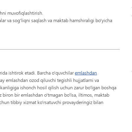
shni muvofiqlashtirish.
lar va sog'liqni saqlash va maktab hamshiraligi bo'yicha
da ishtirok etadi. Barcha o'quvchilar
emlashdan
ay emlashdan ozod qiluvchi tegishli hujjatlarni va
ekanligiga ishonch hosil qilish uchun zarur bo'lgan boshqa
iz biron bir emlashdan o'tmagan bo'lsa, iltimos, maktab
hun tibbiy xizmat ko'rsatuvchi provayderingiz bilan