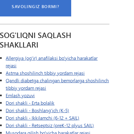
SAVOLINGIZ BORMI?
SOG'LIQNI SAQLASH
SHAKLLARI
Allergiya (og'ir) anafilaksi bo'yicha harakatlar
rejasi
Astma shoshilinch tibbiy yordam rejasi
Qandli diabetga chalingan bemorlarga shoshilinch
tibbiy yordam rejasi
Emlash yozuvi
Dori shakli - Erta bolalik
Dori shakli - Boshlang'ich (K-5)
Dori shakli - Ikkilamchi (6-12 + SAIL)
Dori shakli - Retseptsiz (preK-12 plyus SAIL)
Musodara qilish bo'yicha harakatlar rejasi