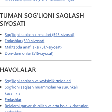
TUMAN SOG'LIQNI SAQLASH
SIYOSATI
Sog'liqni saqlash xizmatlari (545-siyosat)
Emlashlar (530-siyosat)
Maktabda anafilaksi (517-siyosat)
Dori-darmonlar (516-siyosat)
HAVOLALAR
Sog'liqni saqlash va xavfsizlik qoidalari
Sog'liqni saqlash muammolari va surunkali
kasalliklar
Emlashlar
Bolalarni parvarish qilish va erta bolalik dasturlari
Emlashlar