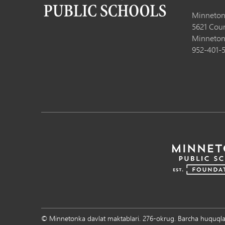
Minneton
5621 Cou
Minneton
952-401-
© Minnetonka davlat maktablari. 276-okrug. Barcha huquql