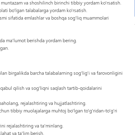
a muntazam va shoshilinch birinchi tibbiy yordam ko'rsatish.
lati bo'lgan talabalarga yordam ko'rsatish.
qismi sifatida emlashlar va boshqa sog'liq muammolari
qida ma'lumot berishda yordam bering.
ngan.
an birgalikda barcha talabalarning sog'lig'i va farovonligini
qabul qilish va sog'liqni saqlash tartib-qoidalarini
holang, rejalashtiring va hujjatlashtiring.
uchun tibbiy muolajalarga muhtoj bo'lgan to'g'ridan-to'g'ri
ini rejalashtiring va ta'minlang.
lahat va ta'lim berish.