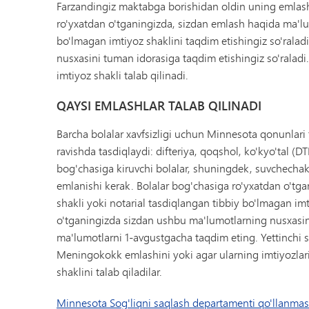
Farzandingiz maktabga borishidan oldin uning emlash
ro'yxatdan o'tganingizda, sizdan emlash haqida ma'lum
bo'lmagan imtiyoz shaklini taqdim etishingiz so'rala
nusxasini tuman idorasiga taqdim etishingiz so'raladi
imtiyoz shakli talab qilinadi.
QAYSI EMLASHLAR TALAB QILINADI
Barcha bolalar xavfsizligi uchun Minnesota qonunlari 
ravishda tasdiqlaydi: difteriya, qoqshol, ko'kyo'tal (DT
bog'chasiga kiruvchi bolalar, shuningdek, suvchechak
emlanishi kerak. Bolalar bog'chasiga ro'yxatdan o'tg
shakli yoki notarial tasdiqlangan tibbiy bo'lmagan imt
o'tganingizda sizdan ushbu ma'lumotlarning nusxasini 
ma'lumotlarni 1-avgustgacha taqdim eting. Yettinchi s
Meningokokk emlashini yoki agar ularning imtiyozlarid
shaklini talab qiladilar.
Minnesota Sog'liqni saqlash departamenti qo'llanmas