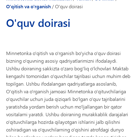
O'qitish va o'rganish
/
O'quv doirasi
O'quv doirasi
Minnetonka o'qitish va o'rganish bo'yicha o'quv doirasi
bizning o'quvning asosiy qadriyatlarimizni ifodalaydi.
Ushbu doiraning sakkizta o'zaro bog'liq o'lchovlari Maktab
kengashi tomonidan o'quvchilar tajribasi uchun muhim deb
topilgan. Ushbu ifodalangan qadriyatlarga asoslanib,
O'qitish va o'rganish jamoasi Minnetonka o'qituvchilariga
o'quvchilar uchun juda qiziqarli bo'lgan o'quv tajribalarini
yaratishda yordam berish uchun mo'ljallangan bir qator
vositalarni yaratdi. Ushbu doiraning murakkablik darajalari
o'qituvchilarga hozirda qilayotgan ishlarini jalb qilishni
oshiradigan va o'quvchilarning o'qishini atrofdagi dunyo