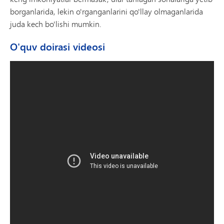
borganlarida, lekin o'rganganlarini qo'llay olmaganlarida
juda kech bo'lishi mumkin.
O'quv doirasi videosi