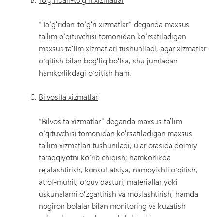
“Toʻgʻridan-toʻgʻri xizmatlar” deganda maxsus
taʼlim oʻqituvchisi tomonidan koʻrsatiladigan
maxsus taʼlim xizmatlari tushuniladi, agar xizmatlar
oʻqitish bilan bogʻliq boʻlsa, shu jumladan
hamkorlikdagi oʻqitish ham.
Bilvosita xizmatlar
“Bilvosita xizmatlar” deganda maxsus taʼlim
oʻqituvchisi tomonidan koʻrsatiladigan maxsus
taʼlim xizmatlari tushuniladi, ular orasida doimiy
taraqqiyotni koʻrib chiqish; hamkorlikda
rejalashtirish; konsultatsiya; namoyishli oʻqitish;
atrof-muhit, oʻquv dasturi, materiallar yoki
uskunalarni oʻzgartirish va moslashtirish; hamda
nogiron bolalar bilan monitoring va kuzatish