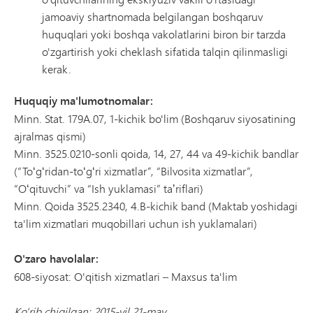
jamoaviy shartnomada belgilangan boshqaruv
huquqlari yoki boshqa vakolatlarini biron bir tarzda
o'zgartirish yoki cheklash sifatida talqin qilinmasligi
kerak.
Huquqiy ma'lumotnomalar:
Minn. Stat. 179A.07, 1-kichik bo'lim (Boshqaruv siyosatining
ajralmas qismi)
Minn. 3525.0210-sonli qoida, 14, 27, 44 va 49-kichik bandlar
(“Toʻgʻridan-toʻgʻri xizmatlar”, “Bilvosita xizmatlar”,
“Oʻqituvchi” va “Ish yuklamasi” taʼriflari)
Minn. Qoida 3525.2340, 4.B-kichik band (Maktab yoshidagi
ta'lim xizmatlari muqobillari uchun ish yuklamalari)
O'zaro havolalar:
608-siyosat: O'qitish xizmatlari – Maxsus ta'lim
Ko'rib chiqilgan: 2015-yil 21-may