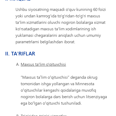
Ushbu siyosatning maqsadi o'quv kunining 60 foizi
yoki undan kamrog'ida to'g'ridan-to'g'ri maxsus
ta'lim xizmatlarini oluvchi nogiron bolalarga xizmat
ko'rsatadigan maxsus ta'lim xodimlarining ish
yuklamasi chegaralarini aniqlash uchun umumiy
parametrlarni belgilashdan iborat.
II. TA'RIFLAR
Maxsus ta'lim o'qituvchisi
“Maxsus taʼlim oʻqituvchisi” deganda okrug
tomonidan ishga yollangan va Minnesota
oʻqituvchilar kengashi qoidalariga muvofiq
nogiron bolalarga dars berish uchun litsenziyaga
ega boʻlgan oʻqituvchi tushuniladi.
To'g'ridan-to'g'ri xizmatlar