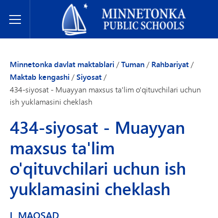
Minnetonka davlat maktablari
Toggle Menu
Minnetonka davlat maktablari
/
Tuman
/
Rahbariyat
/
Maktab kengashi
/
Siyosat
/
434-siyosat - Muayyan maxsus ta'lim o'qituvchilari uchun
ish yuklamasini cheklash
434-siyosat - Muayyan
maxsus ta'lim
o'qituvchilari uchun ish
yuklamasini cheklash
I. MAQSAD