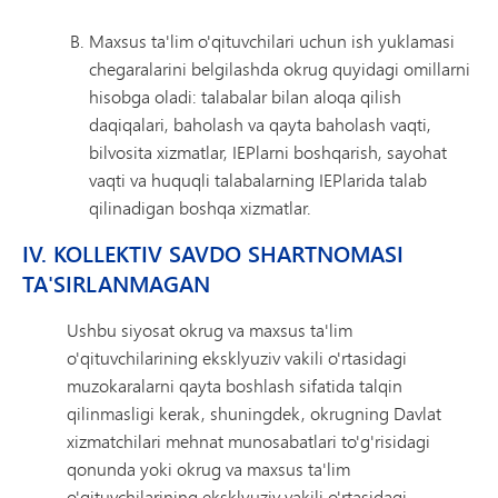
Maxsus ta'lim o'qituvchilari uchun ish yuklamasi
chegaralarini belgilashda okrug quyidagi omillarni
hisobga oladi: talabalar bilan aloqa qilish
daqiqalari, baholash va qayta baholash vaqti,
bilvosita xizmatlar, IEPlarni boshqarish, sayohat
vaqti va huquqli talabalarning IEPlarida talab
qilinadigan boshqa xizmatlar.
IV. KOLLEKTIV SAVDO SHARTNOMASI
TA'SIRLANMAGAN
Ushbu siyosat okrug va maxsus ta'lim
o'qituvchilarining eksklyuziv vakili o'rtasidagi
muzokaralarni qayta boshlash sifatida talqin
qilinmasligi kerak, shuningdek, okrugning Davlat
xizmatchilari mehnat munosabatlari to'g'risidagi
qonunda yoki okrug va maxsus ta'lim
o'qituvchilarining eksklyuziv vakili o'rtasidagi