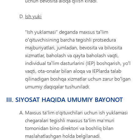
uchun bevosita aloqa qilish kiradi.
Ish yuki
“Ish yuklamasi” deganda maxsus taʼlim
oʻqituvchisining barcha tegishli protsedura
majburiyatlari, jumladan, bevosita va bilvosita
xizmatlar, baholash va qayta baholash vaqti,
individual taʼlim dasturlarini (IEP) boshqarish, yoʻl
vaqti, ota-onalar bilan aloqa va IEPlarda talab
qilinadigan boshqa xizmatlar uchun zarur boʻlgan
umumiy daqiqalar tushuniladi.
III. SIYOSAT HAQIDA UMUMIY BAYONOT
Maxsus ta'lim o'qituvchilari uchun ish yuklamasi
chegaralari tegishli maxsus ta'lim ma'muri
tomonidan bino direktori va boshliq bilan
maslahatlashgan holda belgilanadi.