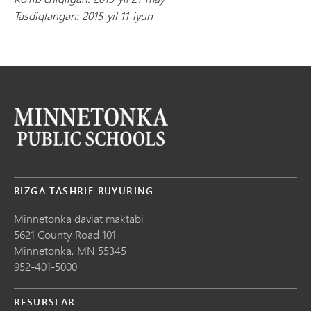
Tasdiqlangan: 2015-yil 11-iyun
BIZGA TASHRIF BUYURING
Minnetonka davlat maktabi
5621 County Road 101
Minnetonka,
MN
55345
952-401-5000
RESURSLAR