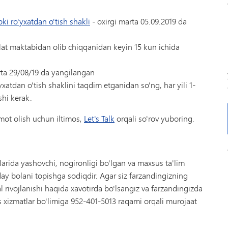
i ro'yxatdan o'tish shakli
- oxirgi marta 05.09.2019 da
vlat maktabidan olib chiqqanidan keyin 15 kun ichida
rta 29/08/19 da yangilangan
xatdan o'tish shaklini taqdim etganidan so'ng, har yili 1-
shi kerak.
mot olish uchun iltimos,
Let's Talk
orqali so'rov yuboring.
rida yashovchi, nogironligi bo'lgan va maxsus ta'lim
ay bolani topishga sodiqdir. Agar siz farzandingizning
al rivojlanishi haqida xavotirda bo'lsangiz va farzandingizda
s xizmatlar bo'limiga 952-401-5013 raqami orqali murojaat