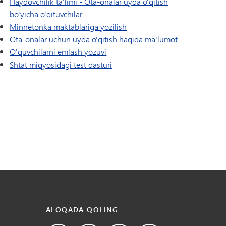
Haydovchilik ta'limi - Ota-onalar uyda o'qitish
bo'yicha o'qituvchilar
Minnetonka maktablariga yozilish
Ota-onalar uchun uyda o'qitish haqida ma'lumot
O'quvchilarni emlash yozuvi
Shtat miqyosidagi test dasturi
ALOQADA QOLING