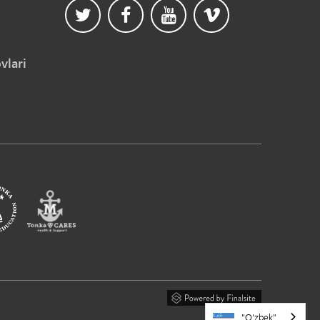
vlari
"O'zbek"