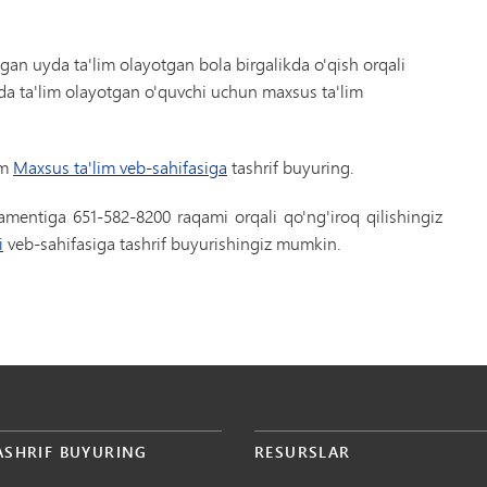
lgan uyda ta'lim olayotgan bola birgalikda o'qish orqali
da ta'lim olayotgan o'quvchi uchun maxsus ta'lim
im
Maxsus ta'lim veb-sahifasiga
tashrif buyuring.
mentiga 651-582-8200 raqami orqali qo'ng'iroq qilishingiz
i
veb-sahifasiga tashrif buyurishingiz mumkin.
ASHRIF BUYURING
RESURSLAR