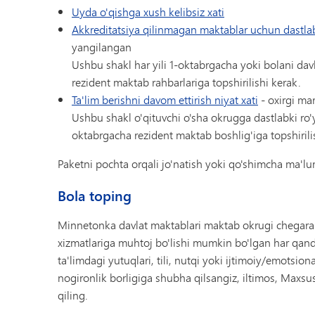
Uyda o'qishga xush kelibsiz xati
Akkreditatsiya qilinmagan maktablar uchun dastlabk
yangilangan
Ushbu shakl har yili 1-oktabrgacha yoki bolani da
rezident maktab rahbarlariga topshirilishi kerak.
Ta'lim berishni davom ettirish niyat xati
- oxirgi ma
Ushbu shakl o'qituvchi o'sha okrugga dastlabki ro'y
oktabrgacha rezident maktab boshlig'iga topshirili
Paketni pochta orqali jo'natish yoki qo'shimcha ma'lu
Bola toping
Minnetonka davlat maktablari maktab okrugi chegarala
xizmatlariga muhtoj bo'lishi mumkin bo'lgan har qand
ta'limdagi yutuqlari, tili, nutqi yoki ijtimoiy/emotsion
nogironlik borligiga shubha qilsangiz, iltimos, Maxsu
qiling.