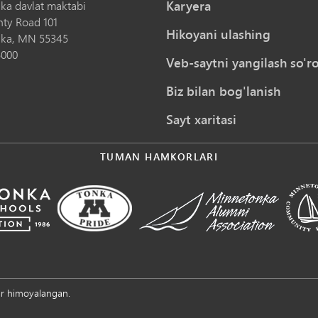
Karyera
ka davlat maktabi
nty Road 101
Hikoyani ulashing
ka,
MN
55345
5000
Veb-saytni yangilash so'ro
Biz bilan bog'lanish
Sayt xaritasi
TUMAN HAMKORLARI
ar himoyalangan.