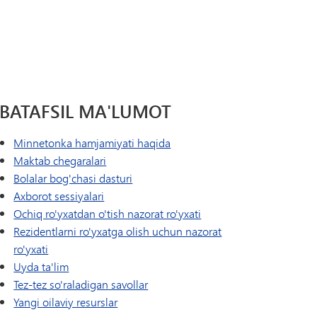
Tonka Online (Qo'shimcha)
Yelkanli o'tish dasturi
USTUNLIK
Farovonlik bo'yicha qo'llanma
Jahon tillari
BATAFSIL MA'LUMOT
Minnetonka hamjamiyati haqida
Maktab chegaralari
Bolalar bog'chasi dasturi
Axborot sessiyalari
Ochiq ro'yxatdan o'tish nazorat ro'yxati
Rezidentlarni ro'yxatga olish uchun nazorat
ro'yxati
Uyda ta'lim
Tez-tez so'raladigan savollar
Yangi oilaviy resurslar