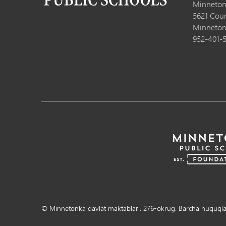
Minneton
5621 Cou
Minneton
952-401-
© Minnetonka davlat maktablari. 276-okrug. Barcha huquql