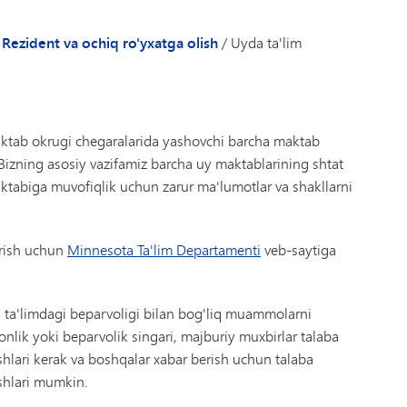
Rezident va ochiq ro'yxatga olish
/
Uyda ta'lim
aktab okrugi chegaralarida yashovchi barcha maktab
. Bizning asosiy vazifamiz barcha uy maktablarining shtat
maktabiga muvofiqlik uchun zarur ma'lumotlar va shakllarni
irish uchun
Minnesota Ta'lim Departamenti
veb-saytiga
 ta'limdagi beparvoligi bilan bog'liq muammolarni
onlik yoki beparvolik singari, majburiy muxbirlar talaba
shlari kerak va boshqalar xabar berish uchun talaba
ishlari mumkin.