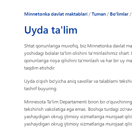
Minnetonka davlat maktablari
/
Tuman
/
Bo'limlar
/
Uyda ta'lim
Shtat qonunlariga muvofiq, biz Minnetonka davlat m
yoshidagi bolalar ta'lim olishini ta'minlashimiz shart
qonunlariga rioya qilishini ta'minlash va har bir uy 
taqdim etishdir.
Uyda o'qish bo'yicha aniq savollar va talablarni teksh
tashrif buyuring.
Minnesota Ta'lim Departamenti biron bir o'quvchining
tekshirish vakolatiga ega emas. Boshqa turdagi zo'rav
yashaydigan okrug ijtimoiy xizmatlariga murojaat qili
yashaydigan okrug ijtimoiy xizmatlariga murojaat qil