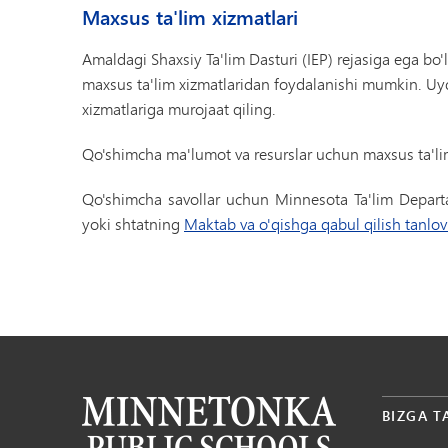
Maxsus ta'lim xizmatlari
Amaldagi Shaxsiy Ta'lim Dasturi (IEP) rejasiga ega bo'
maxsus ta'lim xizmatlaridan foydalanishi mumkin. Uy
xizmatlariga murojaat qiling.
Qo'shimcha ma'lumot va resurslar uchun maxsus ta'l
Qo'shimcha savollar uchun Minnesota Ta'lim Departa
yoki shtatning
Maktab va o'qishga qabul qilish tanlov
BIZGA T