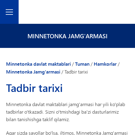
Toggle Menu
MINNETONKA JAMG'ARMASI
Minnetonka davlat maktablari
/
Tuman
/
Hamkorlar
/
Minnetonka Jamg'armasi
/
Tadbir tarixi
Tadbir tarixi
Minnetonka davlat maktablari jamg'armasi har yili ko'plab
tadbirlar o'tkazadi. Sizni o'tmishdagi ba'zi dasturlarimiz
bilan tanishishga taklif qilamiz.
Agar sizda savollar bo'lsa, iltimos, Minnetonka Jamg'armasi