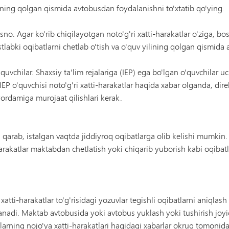
ining qolgan qismida avtobusdan foydalanishni to'xtatib qo'ying.
sno. Agar ko'rib chiqilayotgan noto'g'ri xatti-harakatlar o'ziga, b
astlabki oqibatlarni chetlab o'tish va o'quv yilining qolgan qismid
'quvchilar. Shaxsiy ta'lim rejalariga (IEP) ega bo'lgan o'quvchilar
IEP o'quvchisi noto'g'ri xatti-harakatlar haqida xabar olganda, dire
ordamiga murojaat qilishlari kerak.
a qarab, istalgan vaqtda jiddiyroq oqibatlarga olib kelishi mumkin
harakatlar maktabdan chetlatish yoki chiqarib yuborish kabi oqibat
atti-harakatlar to'g'risidagi yozuvlar tegishli oqibatlarni aniqla
lanadi. Maktab avtobusida yoki avtobus yuklash yoki tushirish jo
hilarning nojo'ya xatti-harakatlari haqidagi xabarlar okrug tomoni