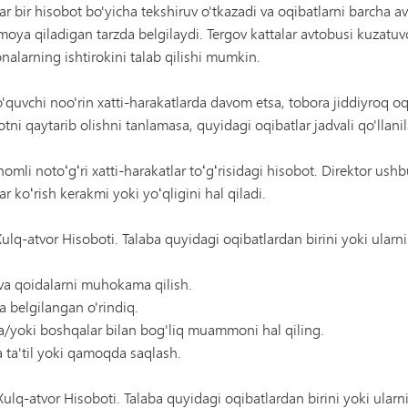
r bir hisobot bo'yicha tekshiruv o'tkazadi va oqibatlarni barcha avt
moya qiladigan tarzda belgilaydi. Tergov kattalar avtobusi kuzatuv
onalarning ishtirokini talab qilishi mumkin.
'quvchi noo'rin xatti-harakatlarda davom etsa, tobora jiddiyroq oq
tni qaytarib olishni tanlamasa, quyidagi oqibatlar jadvali qo'llanil
mli notoʻgʻri xatti-harakatlar toʻgʻrisidagi hisobot. Direktor ushb
r koʻrish kerakmi yoki yoʻqligini hal qiladi.
 Xulq-atvor Hisoboti. Talaba quyidagi oqibatlardan birini yoki ularn
va qoidalarni muhokama qilish.
 belgilangan o'rindiq.
a/yoki boshqalar bilan bog'liq muammoni hal qiling.
ta'til yoki qamoqda saqlash.
 Xulq-atvor Hisoboti. Talaba quyidagi oqibatlardan birini yoki ular