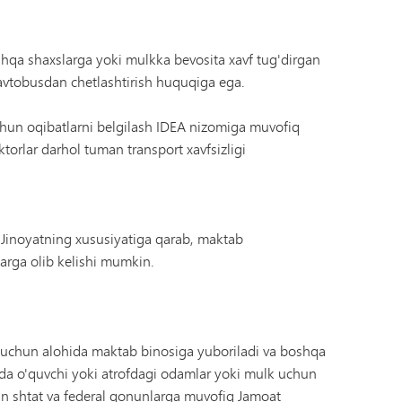
oshqa shaxslarga yoki mulkka bevosita xavf tug'dirgan
a avtobusdan chetlashtirish huquqiga ega.
 uchun oqibatlarni belgilash IDEA nizomiga muvofiq
ktorlar darhol tuman transport xavfsizligi
. Jinoyatning xususiyatiga qarab, maktab
larga olib kelishi mumkin.
sh uchun alohida maktab binosiga yuboriladi va boshqa
yida o'quvchi yoki atrofdagi odamlar yoki mulk uchun
dan shtat va federal qonunlarga muvofiq Jamoat