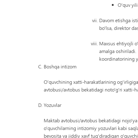
O'quv yil
Davom etishga isti
bo'lsa, direktor d
Maxsus ehtiyojli o
amalga oshiriladi. 
koordinatorining y
Boshqa intizom
O'quvchining xatti-harakatlarining og'irligig
avtobusi/avtobus bekatidagi noto'g'ri xatti-
Yozuvlar
Maktab avtobusi/avtobus bekatidagi nojo'ya x
o'quvchilarning intizomiy yozuvlari kabi saq
bevosita va jiddiy xavf tug'diradigan o'quvc