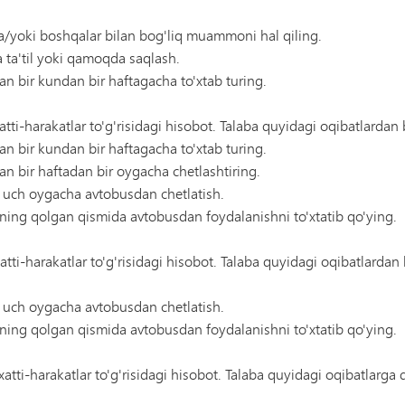
a/yoki boshqalar bilan bog'liq muammoni hal qiling.
ta'til yoki qamoqda saqlash.
n bir kundan bir haftagacha to'xtab turing.
tti-harakatlar to'g'risidagi hisobot. Talaba quyidagi oqibatlardan b
n bir kundan bir haftagacha to'xtab turing.
n bir haftadan bir oygacha chetlashtiring.
 uch oygacha avtobusdan chetlatish.
ining qolgan qismida avtobusdan foydalanishni to'xtatib qo'ying.
xatti-harakatlar to'g'risidagi hisobot. Talaba quyidagi oqibatlardan 
 uch oygacha avtobusdan chetlatish.
ining qolgan qismida avtobusdan foydalanishni to'xtatib qo'ying.
xatti-harakatlar to'g'risidagi hisobot. Talaba quyidagi oqibatlarga 