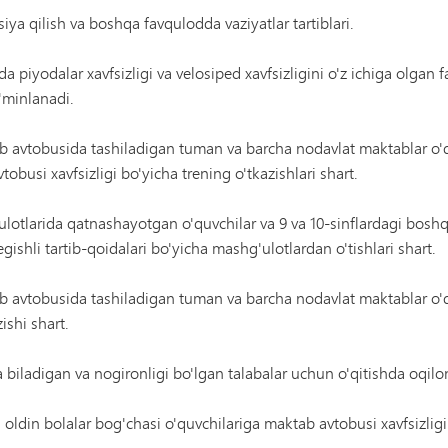
ya qilish va boshqa favqulodda vaziyatlar tartiblari.
piyodalar xavfsizligi va velosiped xavfsizligini o'z ichiga olgan fa
a'minlanadi.
b avtobusida tashiladigan tuman va barcha nodavlat maktablar o'q
busi xavfsizligi bo'yicha trening o'tkazishlari shart.
lotlarida qatnashayotgan o'quvchilar va 9 va 10-sinflardagi bosh
gishli tartib-qoidalari bo'yicha mashg'ulotlardan o'tishlari shart.
ab avtobusida tashiladigan tuman va barcha nodavlat maktablar o'
ishi shart.
ida biladigan va nogironligi bo'lgan talabalar uchun o'qitishda oqilo
ldin bolalar bog'chasi o'quvchilariga maktab avtobusi xavfsizligi