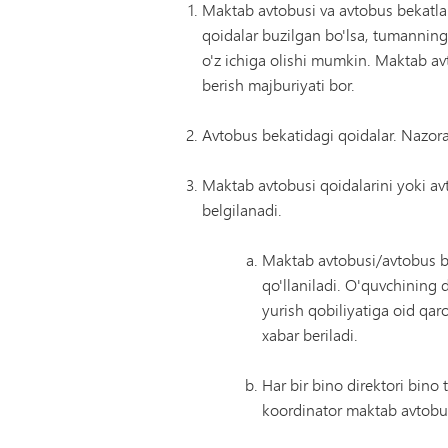
Maktab avtobusi va avtobus bekatlari
qoidalar buzilgan bo'lsa, tumanning 
o'z ichiga olishi mumkin. Maktab a
berish majburiyati bor.
Avtobus bekatidagi qoidalar. Nazorat
Maktab avtobusi qoidalarini yoki avt
belgilanadi.
Maktab avtobusi/avtobus bek
qo'llaniladi. O'quvchining 
yurish qobiliyatiga oid qaro
xabar beriladi.
Har bir bino direktori bino 
koordinator maktab avtobusi