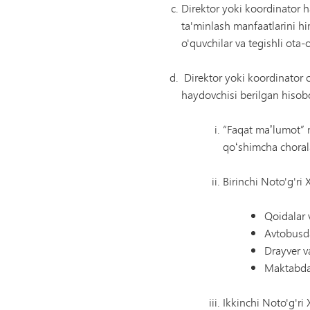
Direktor yoki koordinator ha
ta'minlash manfaatlarini hi
o'quvchilar va tegishli ota-
Direktor yoki koordinator o
haydovchisi berilgan hisobo
“Faqat maʼlumot” no
qoʻshimcha chorala
Birinchi Noto'g'ri
Qoidalar 
Avtobusda
Drayver v
Maktabda 
Ikkinchi Noto'g'ri