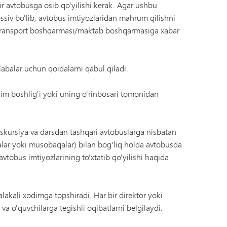
ir avtobusga osib qo'yilishi kerak. Agar ushbu
essiv bo'lib, avtobus imtiyozlaridan mahrum qilishni
 transport boshqarmasi/maktab boshqarmasiga xabar
labalar uchun qoidalarni qabul qiladi.
'lim boshlig'i yoki uning o'rinbosari tomonidan
kskursiya va darsdan tashqari avtobuslarga nisbatan
yalar yoki musobaqalar) bilan bog'liq holda avtobusda
avtobus imtiyozlarining to'xtatib qo'yilishi haqida
alakali xodimga topshiradi. Har bir direktor yoki
va o'quvchilarga tegishli oqibatlarni belgilaydi.