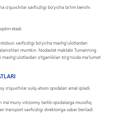
 o'quvchilar xavfsizligi bo'yicha ta'lim berishi
aqdim etadi.
tobusi xavfsizligi bo'yicha mashg'ulotlardan
oydalanishlari mumkin. Nodavlat maktabi Tumanning
i mashg'ulotlardan o'tganliklari to'g'risida ma'lumot
TLARI
o'quvchilar xulq-atvori qoidalari amal qiladi.
n ma'muriy intizomiy tartib-qoidalarga muvofiq
 transport xavfsizligi direktoriga xabar beriladi.