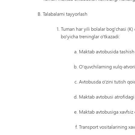
Talabalarni tayyorlash
Tuman har yili bolalar bog'chasi (K
bo'yicha treninglar o'tkazadi:
Maktab avtobusida tashish
O'quvchilarning xulq-atvori
Avtobusda o'zini tutish qoid
Maktab avtobusi atrofidagi 
Maktab avtobusiga xavfsiz c
Transport vositalarining xavf