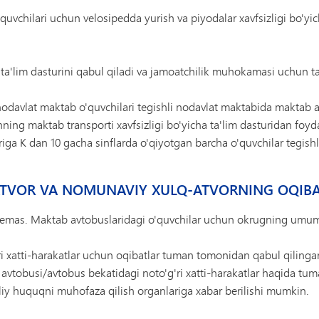
vchilari uchun velosipedda yurish va piyodalar xavfsizligi bo'yicha
a ta'lim dasturini qabul qiladi va jamoatchilik muhokamasi uchun t
davlat maktab o'quvchilari tegishli nodavlat maktabida maktab av
nning maktab transporti xavfsizligi bo'yicha ta'lim dasturidan f
origa K dan 10 gacha sinflarda o'qiyotgan barcha o'quvchilar tegishl
-ATVOR VA NOMUNAVIY XULQ-ATVORNING OQIBA
emas. Maktab avtobuslaridagi o'quvchilar uchun okrugning umumiy 
i xatti-harakatlar uchun oqibatlar tuman tomonidan qabul qilinga
avtobusi/avtobus bekatidagi noto'g'ri xatti-harakatlar haqida tuman
lliy huquqni muhofaza qilish organlariga xabar berilishi mumkin.