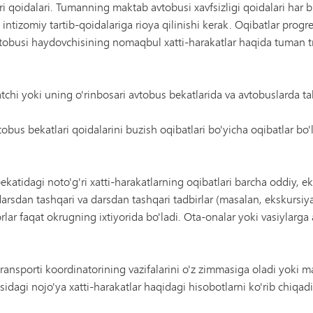
 qoidalari. Tumanning maktab avtobusi xavfsizligi qoidalari har b
intizomiy tartib-qoidalariga rioya qilinishi kerak. Oqibatlar progr
vtobusi haydovchisining nomaqbul xatti-harakatlar haqida tuman
chi yoki uning o'rinbosari avtobus bekatlarida va avtobuslarda ta
obus bekatlari qoidalarini buzish oqibatlari bo'yicha oqibatlar bo
atidagi noto'g'ri xatti-harakatlarning oqibatlari barcha oddiy, e
darsdan tashqari va darsdan tashqari tadbirlar (masalan, ekskursi
rlar faqat okrugning ixtiyorida bo'ladi. Ota-onalar yoki vasiylarga 
transporti koordinatorining vazifalarini o'z zimmasiga oladi yoki m
dagi nojo'ya xatti-harakatlar haqidagi hisobotlarni ko'rib chiqadi 