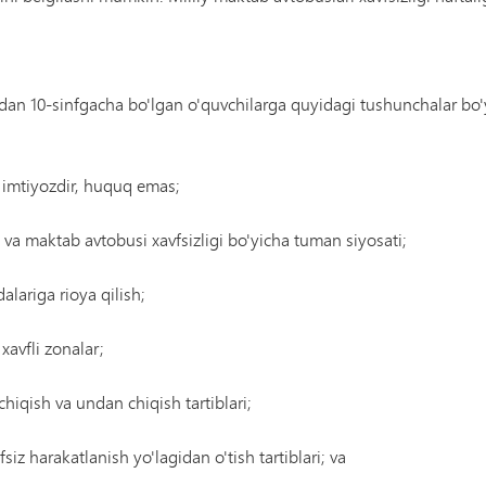
) dan 10-sinfgacha bo'lgan o'quvchilarga quyidagi tushunchalar bo
 imtiyozdir, huquq emas;
 va maktab avtobusi xavfsizligi bo'yicha tuman siyosati;
alariga rioya qilish;
xavfli zonalar;
hiqish va undan chiqish tartiblari;
siz harakatlanish yo'lagidan o'tish tartiblari; va