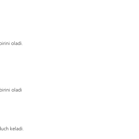
irini oladi.
birini oladi
duch keladi.