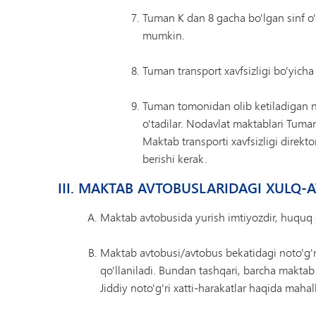
Tuman K dan 8 gacha bo'lgan sinf o'qu
mumkin.
Tuman transport xavfsizligi bo'yich
Tuman tomonidan olib ketiladigan no
o'tadilar. Nodavlat maktablari Tuma
Maktab transporti xavfsizligi direkt
berishi kerak.
III. MAKTAB AVTOBUSLARIDAGI XULQ
Maktab avtobusida yurish imtiyozdir, huquq 
Maktab avtobusi/avtobus bekatidagi noto'g'r
qo'llaniladi. Bundan tashqari, barcha maktab 
Jiddiy noto'g'ri xatti-harakatlar haqida maha