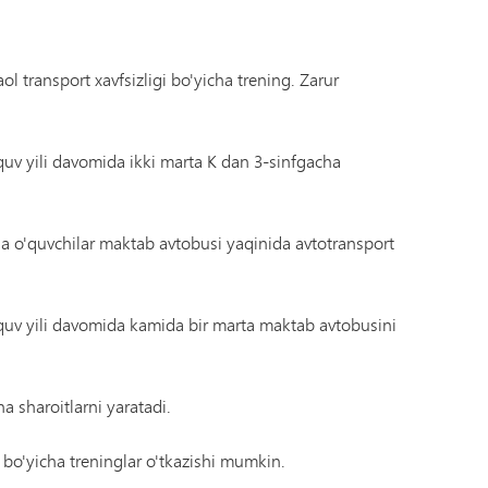
ol transport xavfsizligi bo'yicha trening. Zarur
uv yili davomida ikki marta K dan 3-sinfgacha
qa o'quvchilar maktab avtobusi yaqinida avtotransport
quv yili davomida kamida bir marta maktab avtobusini
na sharoitlarni yaratadi.
 bo'yicha treninglar o'tkazishi mumkin.