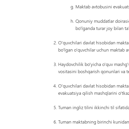
Maktab avtobusini evakuatsi
Qonuniy muddatlar doirasida 
bo'lganda turar joy bilan t
O'quvchilari davlat hisobidan makta
bo'lgan o'quvchilar uchun maktab avto
Haydovchilik bo'yicha o'quv mashg'u
vositasini boshqarish qonunlari va te
O'quvchilari davlat hisobidan makt
evakuatsiya qilish mashqlarini o'tkaz
Tuman ingliz tilini ikkinchi til sifat
Tuman maktabning birinchi kunidan o