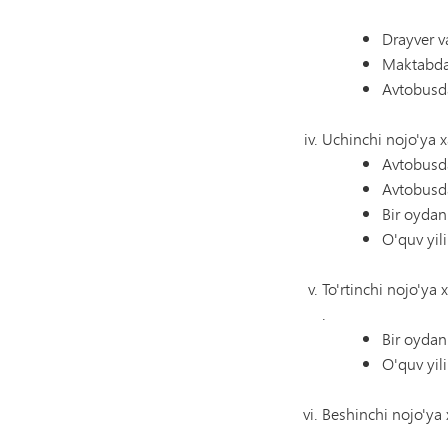
Drayver v
Maktabda 
Avtobusda
Uchinchi nojo'ya xa
Avtobusda
Avtobusda
Bir oydan
O'quv yil
To'rtinchi nojo'ya 
.
Bir oydan
O'quv yil
Beshinchi nojo'ya 