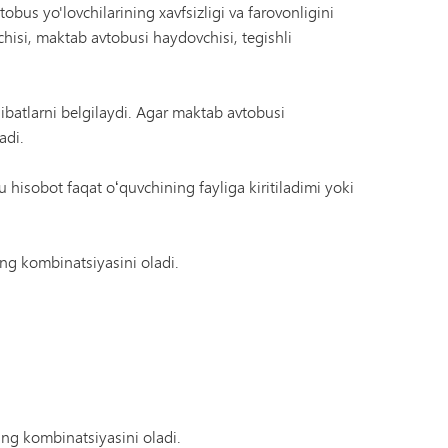
obus yo'lovchilarining xavfsizligi va farovonligini
chisi, maktab avtobusi haydovchisi, tegishli
ibatlarni belgilaydi. Agar maktab avtobusi
adi.
u hisobot faqat oʻquvchining fayliga kiritiladimi yoki
ing kombinatsiyasini oladi.
ning kombinatsiyasini oladi.