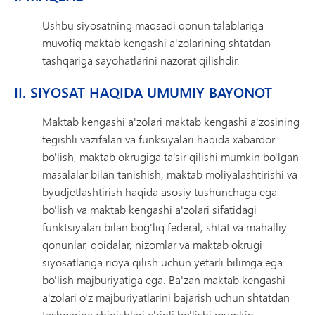
Ushbu siyosatning maqsadi qonun talablariga
muvofiq maktab kengashi a'zolarining shtatdan
tashqariga sayohatlarini nazorat qilishdir.
II. SIYOSAT HAQIDA UMUMIY BAYONOT
Maktab kengashi a'zolari maktab kengashi a'zosining
tegishli vazifalari va funksiyalari haqida xabardor
bo'lish, maktab okrugiga ta'sir qilishi mumkin bo'lgan
masalalar bilan tanishish, maktab moliyalashtirishi va
byudjetlashtirish haqida asosiy tushunchaga ega
bo'lish va maktab kengashi a'zolari sifatidagi
funktsiyalari bilan bog'liq federal, shtat va mahalliy
qonunlar, qoidalar, nizomlar va maktab okrugi
siyosatlariga rioya qilish uchun yetarli bilimga ega
bo'lish majburiyatiga ega. Ba'zan maktab kengashi
a'zolari o'z majburiyatlarini bajarish uchun shtatdan
tashqariga chiqishlari o'rinli bo'lishi mumkin.