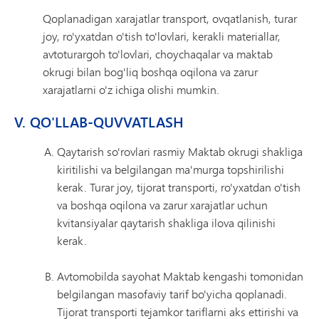
Qoplanadigan xarajatlar transport, ovqatlanish, turar
joy, ro'yxatdan o'tish to'lovlari, kerakli materiallar,
avtoturargoh to'lovlari, choychaqalar va maktab
okrugi bilan bog'liq boshqa oqilona va zarur
xarajatlarni o'z ichiga olishi mumkin.
V. QO'LLAB-QUVVATLASH
Qaytarish so'rovlari rasmiy Maktab okrugi shakliga
kiritilishi va belgilangan ma'murga topshirilishi
kerak. Turar joy, tijorat transporti, ro'yxatdan o'tish
va boshqa oqilona va zarur xarajatlar uchun
kvitansiyalar qaytarish shakliga ilova qilinishi
kerak.
Avtomobilda sayohat Maktab kengashi tomonidan
belgilangan masofaviy tarif bo'yicha qoplanadi.
Tijorat transporti tejamkor tariflarni aks ettirishi va