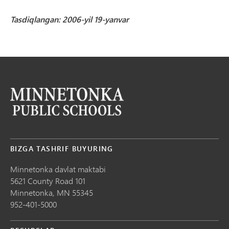
Tasdiqlangan: 2006-yil 19-yanvar
BIZGA TASHRIF BUYURING
Minnetonka davlat maktabi
5621 County Road 101
Minnetonka,
MN
55345
952-401-5000