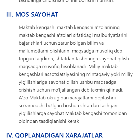
III. MOS SAYOHAT
Maktab kengashi maktab kengashi a'zolarining
maktab kengashi a'zolari sifatidagi majburiyatlarini
bajarishlari uchun zarur bo'lgan bilim va
ma'lumotlarni olishlarini maqsadga muvofiq deb
topgan taqdirda, shtatdan tashqariga sayohat qilish
maqsadga muvofiq hisoblanadi. Milliy maktab
kengashlari assotsiatsiyasining mintaqaviy yoki milliy
yig'ilishlariga sayohat qilish ushbu maqsadga
erishish uchun mo'ljallangan deb taxmin qilinadi.
A'zo Maktab okrugidan xarajatlarni qoplashni
so'ramoqchi bo'lgan boshqa shtatdan tashqari
yig'ilishlarga sayohat Maktab kengashi tomonidan
oldindan tasdiqlanishi kerak.
IV. QOPLANADIGAN XARAJATLAR