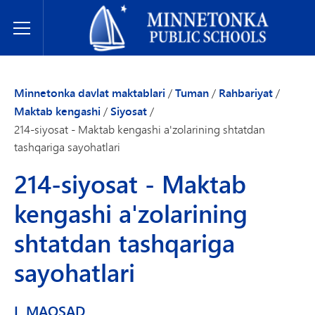
Minnetonka davlat maktablari
Toggle Menu
Minnetonka davlat maktablari
/
Tuman
/
Rahbariyat
/
Maktab kengashi
/
Siyosat
/
214-siyosat - Maktab kengashi a'zolarining shtatdan
tashqariga sayohatlari
214-siyosat - Maktab
kengashi a'zolarining
shtatdan tashqariga
sayohatlari
I. MAQSAD