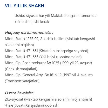
VII. YILLIK SHARH
Ushbu siyosat har yili Maktab Kengashi tomonidan
ko'rib chiqilishi kerak.
Huquqiy ma'lumotnomalar:
Minn. Stat. § 123B.09, 2-kichik bo'lim (Maktab kengashi
a'zolarini o'qitish)
Minn. Stat. § 471.661 (Shtatdan tashqariga sayohat)
Minn. Stat. § 471.665 (Yo'l bo'yi ruxsatnomalari)
Minn. Op. Bosh prokuror № 1035 (1999-yil 23-avgust)
(Chekish xarajatlari)
Minn. Op. General Atty. № 161b-12 (1997-yil 4-avgust)
(Transport xarajatlari)
O'zaro havolalar:
212-siyosat (Maktab kengashi a'zolarini rivojlantirish)
412-siyosat (Xarajatlarni qoplash)