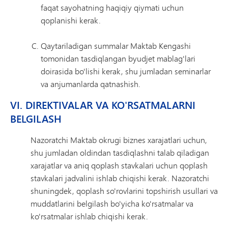
faqat sayohatning haqiqiy qiymati uchun
qoplanishi kerak.
Qaytariladigan summalar Maktab Kengashi
tomonidan tasdiqlangan byudjet mablag'lari
doirasida bo'lishi kerak, shu jumladan seminarlar
va anjumanlarda qatnashish.
VI. DIREKTIVALAR VA KO'RSATMALARNI
BELGILASH
Nazoratchi Maktab okrugi biznes xarajatlari uchun,
shu jumladan oldindan tasdiqlashni talab qiladigan
xarajatlar va aniq qoplash stavkalari uchun qoplash
stavkalari jadvalini ishlab chiqishi kerak. Nazoratchi
shuningdek, qoplash so'rovlarini topshirish usullari va
muddatlarini belgilash bo'yicha ko'rsatmalar va
ko'rsatmalar ishlab chiqishi kerak.