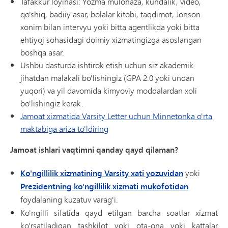
Tafakkur loyihasi: Yozma mulohaza, kundalik, video,
qo'shiq, badiiy asar, bolalar kitobi, taqdimot, Jonson
xonim bilan intervyu yoki bitta agentlikda yoki bitta
ehtiyoj sohasidagi doimiy xizmatingizga asoslangan
boshqa asar.
Ushbu dasturda ishtirok etish uchun siz akademik
jihatdan malakali bo'lishingiz (GPA 2.0 yoki undan
yuqori) va yil davomida kimyoviy moddalardan xoli
bo'lishingiz kerak.
Jamoat xizmatida Varsity Letter uchun Minnetonka o'rta
maktabiga ariza to'ldiring
Jamoat ishlari vaqtimni qanday qayd qilaman?
Ko'ngillilik xizmatining Varsity xati yozuvidan
yoki
Prezidentning ko'ngillilik xizmati mukofotidan
foydalaning
kuzatuv varag'i.
Ko'ngilli sifatida qayd etilgan barcha soatlar xizmat
ko'rsatiladigan tashkilot yoki ota-ona yoki kattalar