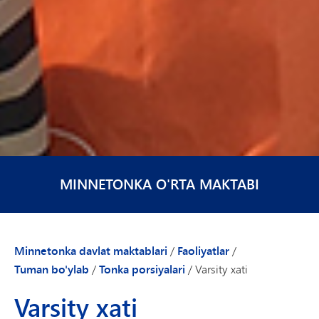
MINNETONKA O'RTA MAKTABI
Minnetonka davlat maktablari
/
Faoliyatlar
/
Tuman bo'ylab
/
Tonka porsiyalari
/
Varsity xati
Varsity xati