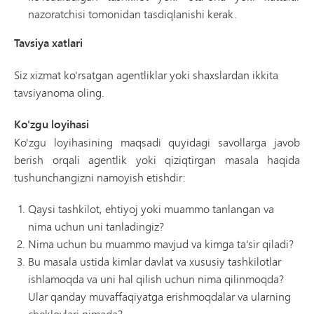
nazoratchisi tomonidan tasdiqlanishi kerak.
Tavsiya xatlari
Siz xizmat ko'rsatgan agentliklar yoki shaxslardan ikkita
tavsiyanoma oling.
Ko'zgu loyihasi
Ko'zgu loyihasining maqsadi quyidagi savollarga javob
berish orqali agentlik yoki qiziqtirgan masala haqida
tushunchangizni namoyish etishdir:
Qaysi tashkilot, ehtiyoj yoki muammo tanlangan va
nima uchun uni tanladingiz?
Nima uchun bu muammo mavjud va kimga ta'sir qiladi?
Bu masala ustida kimlar davlat va xususiy tashkilotlar
ishlamoqda va uni hal qilish uchun nima qilinmoqda?
Ular qanday muvaffaqiyatga erishmoqdalar va ularning
cheklovlari nimada?