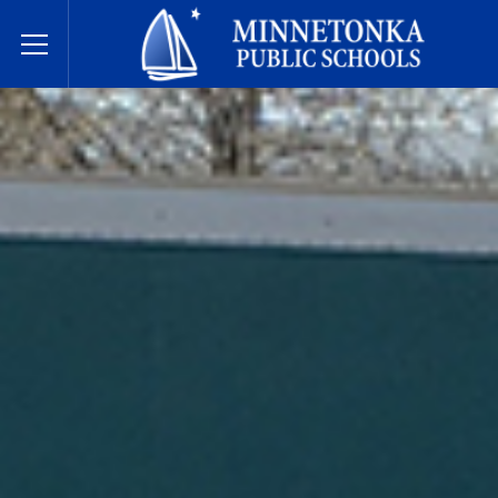
Minnetonka davlat maktablari
Toggle Menu