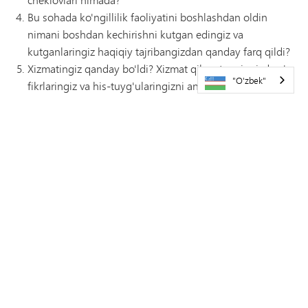
Bu sohada ko'ngillilik faoliyatini boshlashdan oldin
nimani boshdan kechirishni kutgan edingiz va
kutganlaringiz haqiqiy tajribangizdan qanday farq qildi?
Xizmatingiz qanday bo'ldi? Xizmat qilayotganingizda o'z
"O'zbek"
fikrlaringiz va his-tuyg'ularingizni aniq vaqtlarda
tasvirlab bering.
Siz duch kelgan axloqiy muammolar bormi?
Qanday yangi ko'nikmalar, bilimlar va/yoki
tushunchalarga ega bo'ldingiz?
Universitetga xat topshirish
Barcha hujjatlar elektron shaklda
sarah.johnson@minnetonkaschools.org
manziliga
yuborilishi yoki Minnetonka o'rta maktabining Faoliyat
idorasiga topshirilishi mumkin.
Agar sizda savollar bo'lsa yoki suhbatga yozilishni