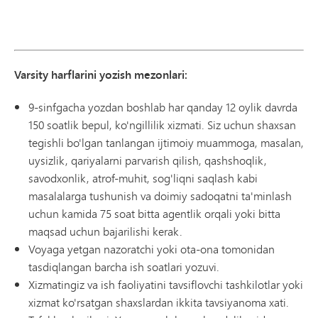
Varsity harflarini yozish mezonlari:
9-sinfgacha yozdan boshlab har qanday 12 oylik davrda
150 soatlik bepul, ko'ngillilik xizmati. Siz uchun shaxsan
tegishli bo'lgan tanlangan ijtimoiy muammoga, masalan,
uysizlik, qariyalarni parvarish qilish, qashshoqlik,
savodxonlik, atrof-muhit, sog'liqni saqlash kabi
masalalarga tushunish va doimiy sadoqatni ta'minlash
uchun kamida 75 soat bitta agentlik orqali yoki bitta
maqsad uchun bajarilishi kerak.
Voyaga yetgan nazoratchi yoki ota-ona tomonidan
tasdiqlangan barcha ish soatlari yozuvi.
Xizmatingiz va ish faoliyatini tavsiflovchi tashkilotlar yoki
xizmat ko'rsatgan shaxslardan ikkita tavsiyanoma xati.