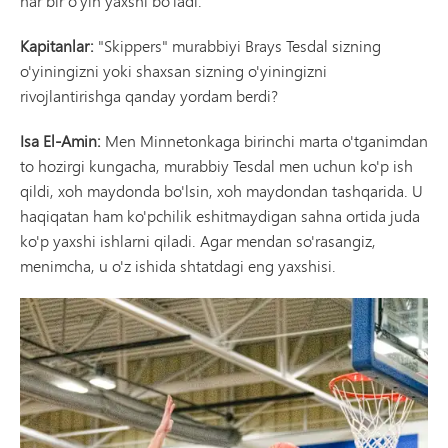
har bir o'yin yaxshi bo'ladi.
Kapitanlar:
"Skippers" murabbiyi Brays Tesdal sizning
o'yiningizni yoki shaxsan sizning o'yiningizni
rivojlantirishga qanday yordam berdi?
Isa El-Amin:
Men Minnetonkaga birinchi marta o'tganimdan
to hozirgi kungacha, murabbiy Tesdal men uchun ko'p ish
qildi, xoh maydonda bo'lsin, xoh maydondan tashqarida. U
haqiqatan ham ko'pchilik eshitmaydigan sahna ortida juda
ko'p yaxshi ishlarni qiladi. Agar mendan so'rasangiz,
menimcha, u o'z ishida shtatdagi eng yaxshisi.