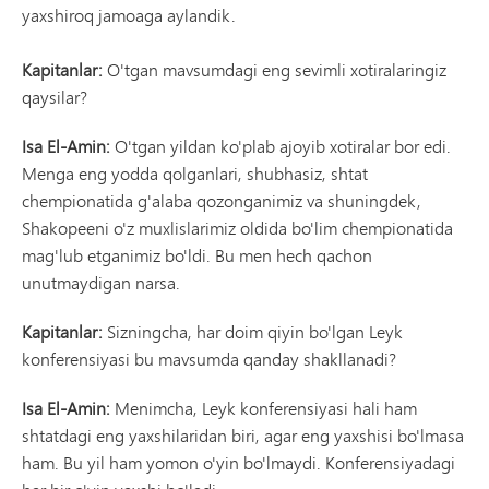
yaxshiroq jamoaga aylandik.
Kapitanlar:
O'tgan mavsumdagi eng sevimli xotiralaringiz
qaysilar?
Isa El-Amin:
O'tgan yildan ko'plab ajoyib xotiralar bor edi.
Menga eng yodda qolganlari, shubhasiz, shtat
chempionatida g'alaba qozonganimiz va shuningdek,
Shakopeeni o'z muxlislarimiz oldida bo'lim chempionatida
mag'lub etganimiz bo'ldi. Bu men hech qachon
unutmaydigan narsa.
Kapitanlar:
Sizningcha, har doim qiyin bo'lgan Leyk
konferensiyasi bu mavsumda qanday shakllanadi?
Isa El-Amin:
Menimcha, Leyk konferensiyasi hali ham
shtatdagi eng yaxshilaridan biri, agar eng yaxshisi bo'lmasa
ham. Bu yil ham yomon o'yin bo'lmaydi. Konferensiyadagi