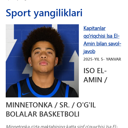
Sport yangiliklari
Kapitanlar
qo'riqchisi Isa El-
Amin bilan savol-
javob
2025-YIL
5-
YANVAR
ISO EL-
AMIN /
MINNETONKA / SR. / O'G'IL
BOLALAR BASKETBOLI
Minnetonka o'rta maktabining katta sinf o'quvchisi Isa El-