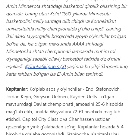
Amin Minnesota shtatidagi basketbol qirollik oilasining bir
qismidir. Uning otasi Xolid 1990-yillarda Minnesota
basketbolini milliy xaritaga olib chiqdi va Konnektikut
universitetida milliy chempionatda g'olib chiqdi. Isaning
ikki akasi tayyorgarlik bosqichida ajoyib o'yinchilar bo'lgan
bo'lsa-da, Isa o'tgan mavsumda AAAA sinfidagi
Minnetonka shtati chempionati jamoasida muhim rol
o'ynaganligi sababli oilaviy basketbol tarixida o'z o'rnini
egalladi.
@TonkaSkippers (X)
yaqinda bu yilgi Skippersning
katta rahbari bo'lgan Isa El-Amin bilan tanishdi.
Kapitanlar:
Ko'plab asosiy o'yinchilar - Endi Stefonovich,
Jordan Keyn, Greyson Uelmen, Kayden Uells - o'tgan
mavsumdagi Davlat chempionati jamoasini 25-6 hisobida
mag'lub etib, finalda Wayzatani 72-61 hisobida mag'lub
etishdi. Capitol City Classic va Chanhassen ustidan
qozonilgan yirik g'alabadan so'ng, Kapitanlar hozirda 5-4
hisobida g'alaba qozonishdi. Sizningcha, Kapitanlar bu