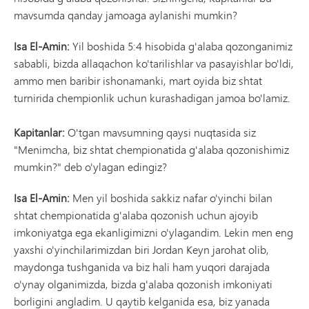
mavsumda qanday jamoaga aylanishi mumkin?
Isa El-Amin:
Yil boshida 5:4 hisobida g'alaba qozonganimiz
sababli, bizda allaqachon ko'tarilishlar va pasayishlar bo'ldi,
ammo men baribir ishonamanki, mart oyida biz shtat
turnirida chempionlik uchun kurashadigan jamoa bo'lamiz.
Kapitanlar:
O'tgan mavsumning qaysi nuqtasida siz
"Menimcha, biz shtat chempionatida g'alaba qozonishimiz
mumkin?" deb o'ylagan edingiz?
Isa El-Amin:
Men yil boshida sakkiz nafar o'yinchi bilan
shtat chempionatida g'alaba qozonish uchun ajoyib
imkoniyatga ega ekanligimizni o'ylagandim. Lekin men eng
yaxshi o'yinchilarimizdan biri Jordan Keyn jarohat olib,
maydonga tushganida va biz hali ham yuqori darajada
o'ynay olganimizda, bizda g'alaba qozonish imkoniyati
borligini angladim. U qaytib kelganida esa, biz yanada