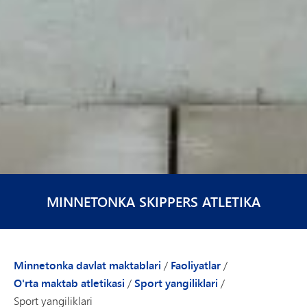
MINNETONKA SKIPPERS ATLETIKA
Minnetonka davlat maktablari
/
Faoliyatlar
/
O'rta maktab atletikasi
/
Sport yangiliklari
/
Sport yangiliklari