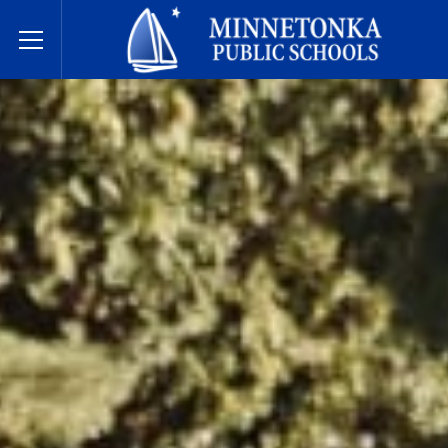
Minnetonka davlat maktablari
Toggle Menu