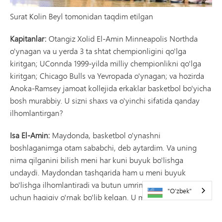
Surat Kolin Beyl tomonidan taqdim etilgan
Kapitanlar:
Otangiz Xolid El-Amin Minneapolis Northda
o'ynagan va u yerda 3 ta shtat chempionligini qo'lga
kiritgan; UConnda 1999-yilda milliy chempionlikni qo'lga
kiritgan; Chicago Bulls va Yevropada o'ynagan; va hozirda
Anoka-Ramsey jamoat kollejida erkaklar basketbol bo'yicha
bosh murabbiy. U sizni shaxs va o'yinchi sifatida qanday
ilhomlantirgan?
Isa El-Amin:
Maydonda, basketbol o'ynashni
boshlaganimga otam sababchi, deb aytardim. Va uning
nima qilganini bilish meni har kuni buyuk bo'lishga
undaydi. Maydondan tashqarida ham u meni buyuk
bo'lishga ilhomlantiradi va butun umrim davomida men
"O'zbek"
uchun haqiqiy o'rnak bo'lib kelgan. U menga basketbol va
basketbol bilan bog'liq bo'lmagan ko'p narsalarni o'rgatdi.