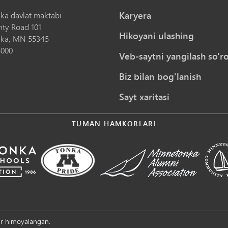
Karyera
ka davlat maktabi
nty Road 101
Hikoyani ulashing
ka,
MN
55345
5000
Veb-saytni yangilash so'ro
Biz bilan bog'lanish
Sayt xaritasi
TUMAN HAMKORLARI
ar himoyalangan.