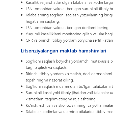
Kasallik va jarohatlar olgan talabalar va xodimlarg
LSN tomonidan vakolat berilgan surunkali tibbiy ho
Talabalarning sog'liqni saqlash yozuvlarining bir 
hujjatlarini saqlang.
LSN tomonidan vakolat berilgan dorilarni bering.
Yuqumli kasalliklarni monitoring qilish va ular ha
CPR va birinchi tibbiy yordam bo'yicha sertifikatla
Litsenziyalangan maktab hamshiralari
Sog'liqni saqlash bo'yicha yordamchi mutaxassis bil
targ'ib qilish va saqlash.
Birinchi tibbiy yordam ko'rsatish, dori-darmonlarni 
topshiring va nazorat qiling.
Sog'liqni saqlash muammolari bo'lgan talabalarni ba
Surunkali kasal yoki tibbiy jihatdan zaif talabalar 
xizmatlarni taqdim eting va rejalashtiring.
Ko'rish, eshitish va skolioz skriningi va yo'llanmalar
Talabalar, xodimlar va ularning oilalariga tibbiy mas