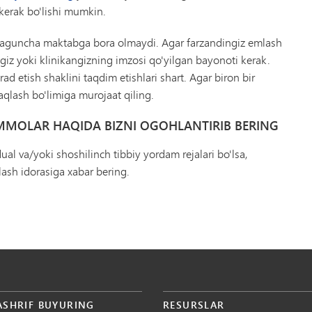
kerak bo'lishi mumkin.
maguncha maktabga bora olmaydi. Agar farzandingiz emlash
giz yoki klinikangizning imzosi qo'yilgan bayonoti kerak.
ad etish shaklini taqdim etishlari shart. Agar biron bir
saqlash bo'limiga murojaat qiling.
MMOLAR HAQIDA BIZNI OGOHLANTIRIB BERING
dual va/yoki shoshilinch tibbiy yordam rejalari bo'lsa,
lash idorasiga xabar bering.
ASHRIF BUYURING
RESURSLAR