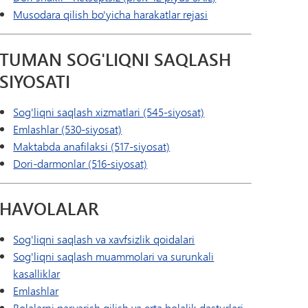
Musodara qilish bo'yicha harakatlar rejasi
TUMAN SOG'LIQNI SAQLASH
SIYOSATI
Sog'liqni saqlash xizmatlari (545-siyosat)
Emlashlar (530-siyosat)
Maktabda anafilaksi (517-siyosat)
Dori-darmonlar (516-siyosat)
HAVOLALAR
Sog'liqni saqlash va xavfsizlik qoidalari
Sog'liqni saqlash muammolari va surunkali
kasalliklar
Emlashlar
Bolalarni parvarish qilish va erta bolalik dasturlari