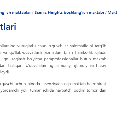
atimiz
Maktabdan keyin
Ta
quvchilar uchun qo'llanma - Scenic Heights boshlang'ich maktabi
Tadqiqotchilar
Pea
ng'ich maktablar
/
Scenic Heights boshlang'ich maktabi
/
Makt
elibsiz
Ota
tlari
ri
Mak
i
Tal
Tal
ilarning yutuqlari uchun o'quvchilar salomatligini targ'ib
TIP
va qo'llab-quvvatlash xizmatlari bilan hamkorlik qiladi.
'liqni saqlash bo'yicha paraprofessionallar butun maktab
dan tashqari, o'quvchilarning jismoniy, ijtimoiy va hissiy
laydi.
 o'quvchi uchun binoda litsenziyaga ega maktab hamshirasi
ha yordamchi yoki tuman ichida navbatchi xodim tomonidan