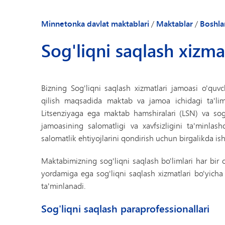
Bizning hamjamiy
Ota-onalar va o'
Minnetonka davlat maktablari
/
Maktablar
/
Boshla
Direktorga xush k
Sog'liqni saqlash xizma
Maktab yangilikla
Xodimlar katalog
Bizning Sog'liqni saqlash xizmatlari jamoasi o'quvch
qilish maqsadida maktab va jamoa ichidagi ta'lim 
Litsenziyaga ega maktab hamshiralari (LSN) va sog
jamoasining salomatligi va xavfsizligini ta'minlash
salomatlik ehtiyojlarini qondirish uchun birgalikda ish
Maktabimizning sog'liqni saqlash bo'limlari har bir
yordamiga ega sog'liqni saqlash xizmatlari bo'yic
ta'minlanadi.
Sog'liqni saqlash paraprofessionallari