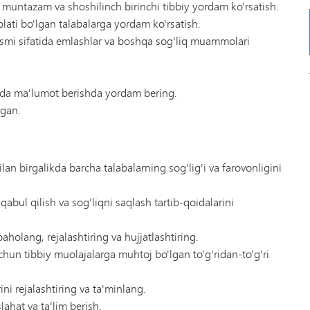
a muntazam va shoshilinch birinchi tibbiy yordam ko'rsatish.
lati bo'lgan talabalarga yordam ko'rsatish.
qismi sifatida emlashlar va boshqa sog'liq muammolari
qida ma'lumot berishda yordam bering.
ngan.
an birgalikda barcha talabalarning sog'lig'i va farovonligini
qabul qilish va sog'liqni saqlash tartib-qoidalarini
holang, rejalashtiring va hujjatlashtiring.
uchun tibbiy muolajalarga muhtoj bo'lgan to'g'ridan-to'g'ri
ini rejalashtiring va ta'minlang.
lahat va ta'lim berish.