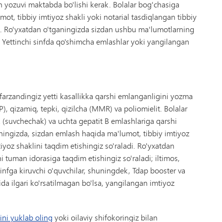
 yozuvi maktabda bo'lishi kerak. Bolalar bog'chasiga
ot, tibbiy imtiyoz shakli yoki notarial tasdiqlangan tibbiy
di. Ro'yxatdan o'tganingizda sizdan ushbu ma'lumotlarning
. Yettinchi sinfda qo'shimcha emlashlar yoki yangilangan
farzandingiz yetti kasallikka qarshi emlanganligini yozma
P), qizamiq, tepki, qizilcha (MMR) va poliomielit. Bolalar
 (suvchechak) va uchta gepatit B emlashlariga qarshi
aningizda, sizdan emlash haqida ma'lumot, tibbiy imtiyoz
iyoz shaklini taqdim etishingiz so'raladi. Ro'yxatdan
tuman idorasiga taqdim etishingiz so'raladi; iltimos,
infga kiruvchi o'quvchilar, shuningdek, Tdap booster va
a ilgari ko'rsatilmagan bo'lsa, yangilangan imtiyoz
ini yuklab oling
yoki oilaviy shifokoringiz bilan