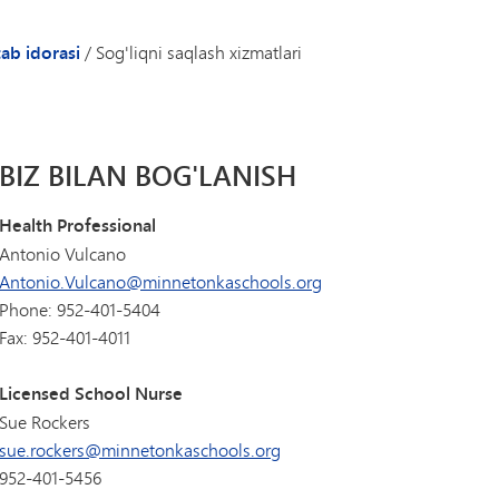
Tonka Online (Qo'shimcha)
Yelkanli o'tish dasturi
qvim
Davomat
USTUNLIK
Farovonlik bo'yicha qo'llanma
(yangi oynada/yorliqda ochiladi)
chjar - Maktab varaqlari
Biz bilan bog'lanish
ab idorasi
/
Sog'liqni saqlash xizmatlari
Jahon tillari
-onalar va ota-onalar qo'mitasi
Sog'liqni saqlash xizmatlari
tab jihozlari ro'yxati
Keling, suhbatlashamiz
abalar katalogi
BIZ BILAN BOG'LANISH
aba farovonligi
S276 (Kamsitish/Bezorilik/Ta'qib haqida xabar berish)
Health Professional
Antonio Vulcano
Antonio.Vulcano@minnetonkaschools.org
Phone: 952-401-5404
Fax: 952-401-4011
Licensed School Nurse
Sue Rockers
sue.rockers@minnetonkaschools.org
952-401-5456