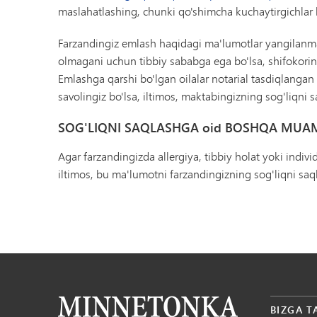
maslahatlashing, chunki qo'shimcha kuchaytirgichlar 
Farzandingiz emlash haqidagi ma'lumotlar yangilan
olmagani uchun tibbiy sababga ega bo'lsa, shifokorin
Emlashga qarshi bo'lgan oilalar notarial tasdiqlangan r
savolingiz bo'lsa, iltimos, maktabingizning sog'liqni 
SOG'LIQNI SAQLASHGA oid BOSHQA MUA
Agar farzandingizda allergiya, tibbiy holat yoki indivi
iltimos, bu ma'lumotni farzandingizning sog'liqni saq
BIZGA T