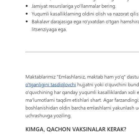
Jamiyat resurslariga yo'llanmalar bering.
Yuqumli kasalliklarning oldini olish va nazorat qili
Bakalavr darajasiga ega ro'yxatdan o'tgan hamshira
litsenziyaga ega.
Maktablarimiz "Emlashlarsiz, maktab ham yo'q" dasturi
o'tganligini tasdiqlovchi
hujjatni yoki o'quvchini bund
o'quvchining har qanday yuqumli kasalliklardan xoli 
ma'lumotlarni taqdim etishlari shart. Agar farzanding
boshlanishidan oldin barcha emlashlarni yakunlash uc
uchrashuvga yoziling.
KIMGA, QACHON VAKSINALAR KERAK?