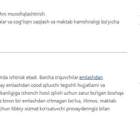
shni muvofiqlashtirish.
lar va sog'liqni saqlash va maktab hamshiraligi bo'yicha
da ishtirok etadi. Barcha o'quvchilar
emlashdan
ay emlashdan ozod qiluvchi tegishli hujjatlarni va
ekanligiga ishonch hosil qilish uchun zarur bo'lgan boshqa
iz biron bir emlashdan o'tmagan bo'lsa, iltimos, maktab
hun tibbiy xizmat ko'rsatuvchi provayderingiz bilan