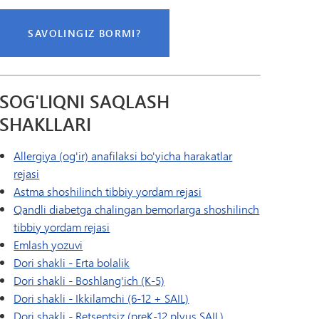
SAVOLINGIZ BORMI?
SOG'LIQNI SAQLASH
SHAKLLARI
Allergiya (og'ir) anafilaksi bo'yicha harakatlar
rejasi
Astma shoshilinch tibbiy yordam rejasi
Qandli diabetga chalingan bemorlarga shoshilinch
tibbiy yordam rejasi
Emlash yozuvi
Dori shakli - Erta bolalik
Dori shakli - Boshlang'ich (K-5)
Dori shakli - Ikkilamchi (6-12 + SAIL)
Dori shakli - Retseptsiz (preK-12 plyus SAIL)