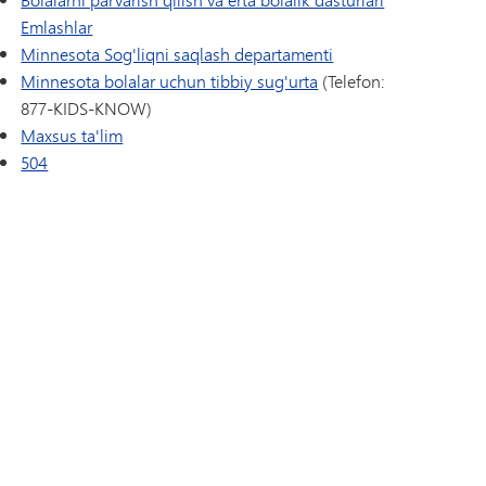
Emlashlar
Minnesota Sog'liqni saqlash departamenti
Minnesota bolalar uchun tibbiy sug'urta
(Telefon:
877-KIDS-KNOW)
Maxsus ta'lim
504