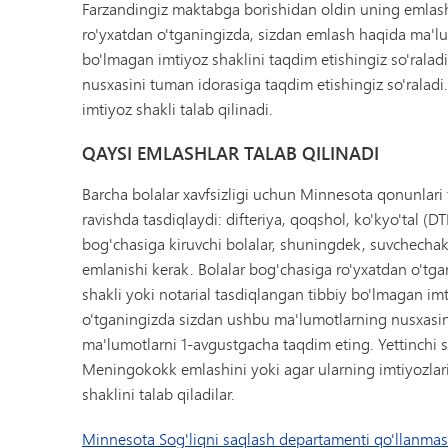
Farzandingiz maktabga borishidan oldin uning emlash
ro'yxatdan o'tganingizda, sizdan emlash haqida ma'lum
bo'lmagan imtiyoz shaklini taqdim etishingiz so'rala
nusxasini tuman idorasiga taqdim etishingiz so'raladi
imtiyoz shakli talab qilinadi.
QAYSI EMLASHLAR TALAB QILINADI
Barcha bolalar xavfsizligi uchun Minnesota qonunlari 
ravishda tasdiqlaydi: difteriya, qoqshol, ko'kyo'tal (DT
bog'chasiga kiruvchi bolalar, shuningdek, suvchechak
emlanishi kerak. Bolalar bog'chasiga ro'yxatdan o'tg
shakli yoki notarial tasdiqlangan tibbiy bo'lmagan imt
o'tganingizda sizdan ushbu ma'lumotlarning nusxasini 
ma'lumotlarni 1-avgustgacha taqdim eting. Yettinchi s
Meningokokk emlashini yoki agar ularning imtiyozlarid
shaklini talab qiladilar.
Minnesota Sog'liqni saqlash departamenti qo'llanmas