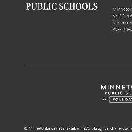
Minneton
5621 Cou
Minneton
952-401-
© Minnetonka davlat maktablari. 276-okrug. Barcha huquql