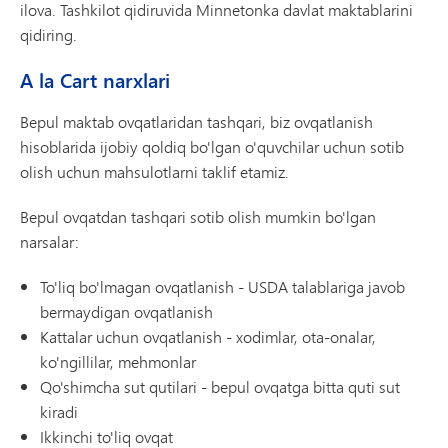
ilova. Tashkilot qidiruvida Minnetonka davlat maktablarini
qidiring.
A la Cart narxlari
Bepul maktab ovqatlaridan tashqari, biz ovqatlanish
hisoblarida ijobiy qoldiq bo'lgan o'quvchilar uchun sotib
olish uchun mahsulotlarni taklif etamiz.
Bepul ovqatdan tashqari sotib olish mumkin bo'lgan
narsalar:
To'liq bo'lmagan ovqatlanish - USDA talablariga javob
bermaydigan ovqatlanish
Kattalar uchun ovqatlanish - xodimlar, ota-onalar,
ko'ngillilar, mehmonlar
Qo'shimcha sut qutilari - bepul ovqatga bitta quti sut
kiradi
Ikkinchi to'liq ovqat