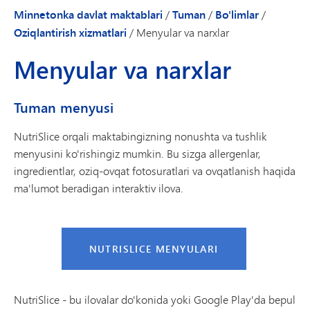
Minnetonka davlat maktablari
/
Tuman
/
Bo'limlar
/
Oziqlantirish xizmatlari
/
Menyular va narxlar
Menyular va narxlar
Tuman menyusi
NutriSlice orqali maktabingizning nonushta va tushlik
menyusini ko'rishingiz mumkin. Bu sizga allergenlar,
ingredientlar, oziq-ovqat fotosuratlari va ovqatlanish haqida
ma'lumot beradigan interaktiv ilova.
NUTRISLICE MENYULARI
NutriSlice - bu ilovalar do'konida yoki Google Play'da bepul