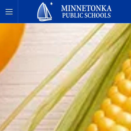
Minnetonka davlat maktablari
Toggle Menu