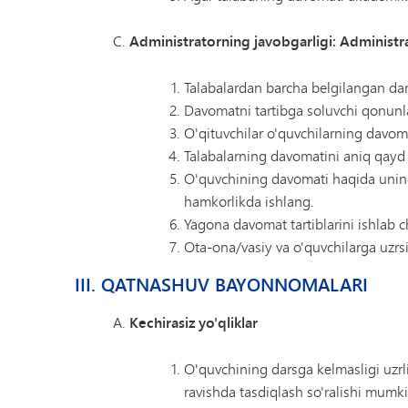
Administratorning javobgarligi: Administra
Talabalardan barcha belgilangan dar
Davomatni tartibga soluvchi qonunlar,
O'qituvchilar o'quvchilarning davomat
Talabalarning davomatini aniq qayd e
O'quvchining davomati haqida uning
hamkorlikda ishlang.
Yagona davomat tartiblarini ishlab c
Ota-ona/vasiy va o'quvchilarga uzrsi
III. QATNASHUV BAYONNOMALARI
Kechirasiz yo'qliklar
O'quvchining darsga kelmasligi uzr
ravishda tasdiqlash so'ralishi mumki