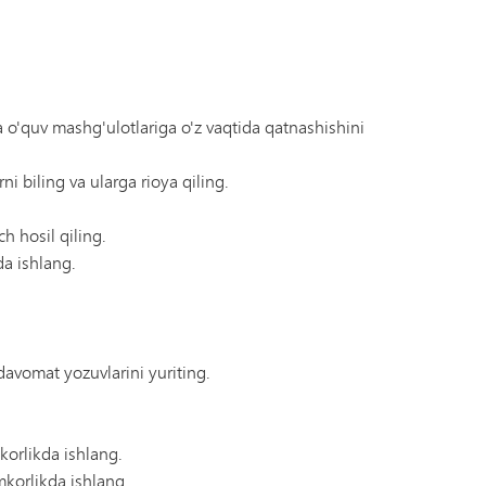
Tonka Online (Qo'shimcha)
Yelkanli o'tish dasturi
USTUNLIK
Farovonlik bo'yicha qo'llanma
Jahon tillari
o'quv mashg'ulotlariga o'z vaqtida qatnashishini
i biling va ularga rioya qiling.
h hosil qiling.
a ishlang.
avomat yozuvlarini yuriting.
orlikda ishlang.
mkorlikda ishlang.