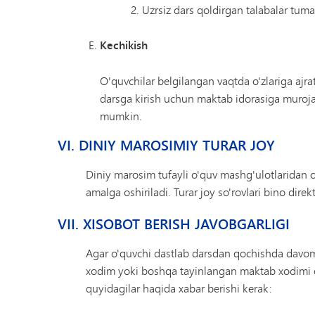
Uzrsiz dars qoldirgan talabalar tuma
Kechikish
O'quvchilar belgilangan vaqtda o'zlariga ajra
darsga kirish uchun maktab idorasiga murojaat
mumkin.
VI. DINIY MAROSIMIY TURAR JOY
Diniy marosim tufayli o'quv mashg'ulotlaridan 
amalga oshiriladi. Turar joy so'rovlari bino direk
VII. XISOBOT BERISH JAVOBGARLIGI
Agar o'quvchi dastlab darsdan qochishda davom
xodim yoki boshqa tayinlangan maktab xodimi o'
quyidagilar haqida xabar berishi kerak: