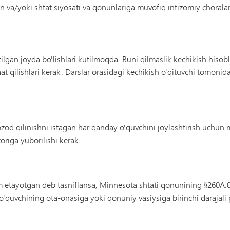
n va/yoki shtat siyosati va qonunlariga muvofiq intizomiy choralar k
tilgan joyda bo'lishlari kutilmoqda. Buni qilmaslik kechikish hiso
 qilishlari kerak. Darslar orasidagi kechikish o'qituvchi tomonidan
ozod qilinishni istagan har qanday o'quvchini joylashtirish uchun
toriga yuborilishi kerak.
 etayotgan deb tasniflansa, Minnesota shtati qonunining §260A.
quvchining ota-onasiga yoki qonuniy vasiysiga birinchi darajali p