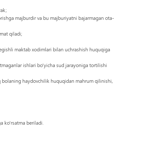
rak;
rishga majburdir va bu majburiyatni bajarmagan ota-
mat qiladi;
egishli maktab xodimlari bilan uchrashish huquqiga
ganlar ishlari bo'yicha sud jarayoniga tortilishi
q bolaning haydovchilik huquqidan mahrum qilinishi,
a ko'rsatma beriladi.