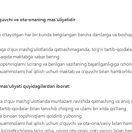
quvchi va ota-onaning mas'uliyatidir
:
o'tayotgan har bir kunda belgilangan barcha darslarga va boshqa 
a o'quv mashg'ulotlarida qatnashmaganda, to'g'ri tartib-qoidalarn
 haqida maktabga xabar bering.
topshiriqlarni so'rang va berilgan vazifaning bajarilganligiga ishonc
uammolarni hal qilish uchun maktab va o'quvchi bilan hamkorlikd
mas'uliyati quyidagilardan iborat:
qa o'quv mashg'ulotlarida muntazam ravishda qatnashing va aniq d
rtib-qoidalar bilan tanishib chiqing va ularni bir xilda qo'llang.
 binoan topshiriqlarni qoldirib yuboring.
uammolarni hal qilish uchun o'quvchi va ota-ona/vasiy bilan hamk
'rsatkichlarga ta'sir qilsa, uning ota-onasi yoki vasiysi bilan ha