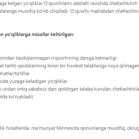
aga kelgan yo'qliklar O'quvchilarni adolatli ravishda chetlashtiris
lariga muvofiq ko'rib chiqiladi. O'quvchi maktabdan chetlashtiri
n yo'qliklarga misollar keltirilgan:
onidan tasdiqlanmagan o'quvchining darsga kelmasligi.
tartib-qoidalarining biron bir hisobot talablariga rioya qilmaga
atlar/ta'tillar.
sida yuzaga keladigan yo'qliklar.
i undan ortiq sababsiz dars qoldirgan talaba kursdan chetlashtirila
da ko'rsatiladi).
'qlik holatlarida, ma'muriyat Minnesota qonunlariga muvofiq, okr