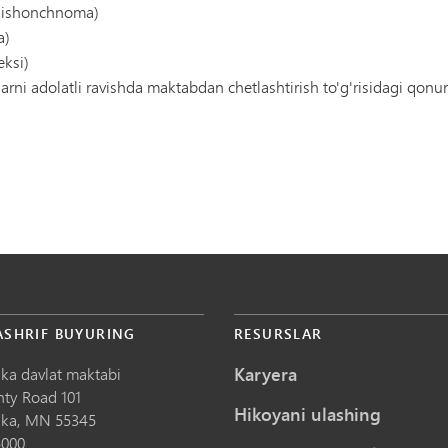
n ishonchnoma)
a)
eksi)
rni adolatli ravishda maktabdan chetlashtirish to'g'risidagi qonu
ASHRIF BUYURING
RESURSLAR
Karyera
ka davlat maktabi
nty Road 101
Hikoyani ulashing
ka,
MN
55345
5000