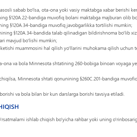
sosli sabab bo'lsa, ota-ona yoki vasiy maktabga xabar berishi ke
ning §120A.22-bandiga muvofiq bolani maktabga majburan olib bo
ining §120A.34-bandiga muvofiq javobgarlikka tortilishi mumkin;
ning §120A.34-bandida talab qilinadigan bildirishnoma bo'lib xiz
ari mavjud bo'lishi mumkin;
ketishi muammosini hal qilish yo'llarini muhokama qilish uchun t
-ona va bola Minnesota shtatining 260-bobiga binoan voyaga yetma
 chiqilsa, Minnesota shtati qonunining §260C.201-bandiga muvofi
rishi va bola bilan bir kun darslarga borishi tavsiya etiladi.
CHIQISH
rsatmalarni ishlab chiqish bo'yicha rahbar yoki uning o'rinbosarig