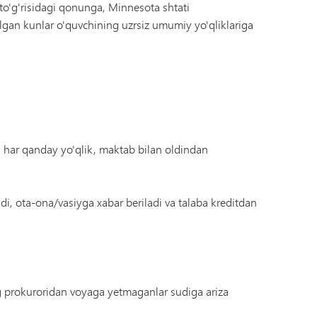
h to'g'risidagi qonunga, Minnesota shtati
lgan kunlar o'quvchining uzrsiz umumiy yo'qliklariga
n har qanday yo'qlik, maktab bilan oldindan
di, ota-ona/vasiyga xabar beriladi va talaba kreditdan
ug prokuroridan voyaga yetmaganlar sudiga ariza