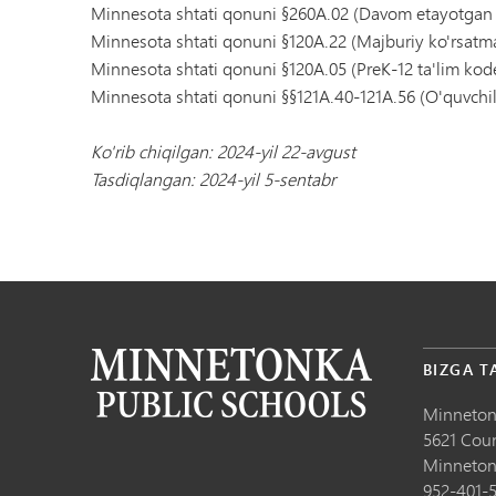
Minnesota shtati qonuni §260A.02 (Davom etayotga
Minnesota shtati qonuni §120A.22 (Majburiy ko'rsatm
Minnesota shtati qonuni §120A.05 (PreK-12 ta'lim kod
Minnesota shtati qonuni §§121A.40-121A.56 (O'quvchila
Ko'rib chiqilgan: 2024-yil 22-avgust
Tasdiqlangan: 2024-yil 5-sentabr
BIZGA T
Minneton
5621 Cou
Minneton
952-401-