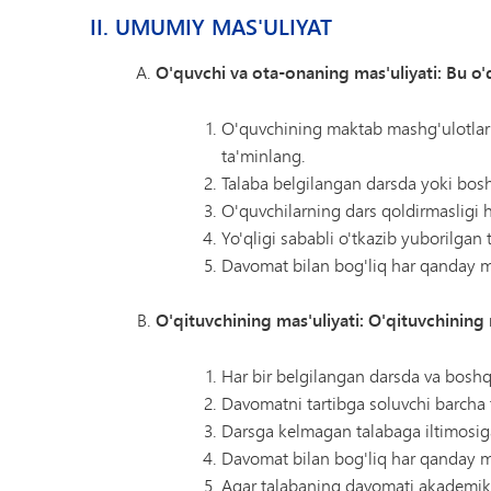
II. UMUMIY MAS'ULIYAT
O'quvchi va ota-onaning mas'uliyati: Bu o'
O'quvchining maktab mashg'ulotlari 
ta'minlang.
Talaba belgilangan darsda yoki boshq
O'quvchilarning dars qoldirmasligi
Yo'qligi sababli o'tkazib yuborilgan 
Davomat bilan bog'liq har qanday m
O'qituvchining mas'uliyati: O'qituvchining 
Har bir belgilangan darsda va bosh
Davomatni tartibga soluvchi barcha ta
Darsga kelmagan talabaga iltimosiga
Davomat bilan bog'liq har qanday m
Agar talabaning davomati akademik ko