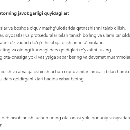
torning javobgarligi quyidagilar:
slar va boshqa o'quv mashg'ulotlarida qatnashishni talab qilish.
 siyosatlar va protseduralar bilan tanish bo'ling va ularni bir xild
ini o'z vaqtida to'g'ri hisobga olishlarini ta'minlang.
ting va oldingi kundagi dars qoldiqlari ro'yxatini tuzing.
 ota-onasiga yoki vasiysiga xabar bering va davomat muammolarini
hiqish va amalga oshirish uchun o'qituvchilar jamoasi bilan hamko
z dars qoldirganliklari haqida xabar bering.
li deb hisoblanishi uchun uning ota-onasi yoki qonuniy vasiysid
n.