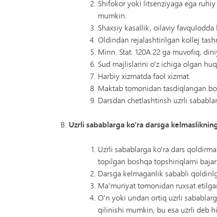
Shifokor yoki litsenziyaga ega ruhi
mumkin.
Shaxsiy kasallik, oilaviy favqulodda
Oldindan rejalashtirilgan kollej tashri
Minn. Stat. 120A.22 ga muvofiq, din
Sud majlislarini o'z ichiga olgan hu
Harbiy xizmatda faol xizmat.
Maktab tomonidan tasdiqlangan boshqa
Darsdan chetlashtirish uzrli sabablar
Uzrli sabablarga ko'ra darsga kelmaslikning
Uzrli sabablarga ko'ra dars qoldirma
topilgan boshqa topshiriqlarni bajari
Darsga kelmaganlik sababli qoldiril
Ma'muriyat tomonidan ruxsat etilgan
O'n yoki undan ortiq uzrli sabablarg
qilinishi mumkin, bu esa uzrli deb h