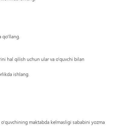
a qo'llang.
 hal qilish uchun ular va o'quvchi bilan
rlikda ishlang.
an o'quvchining maktabda kelmasligi sababini yozma