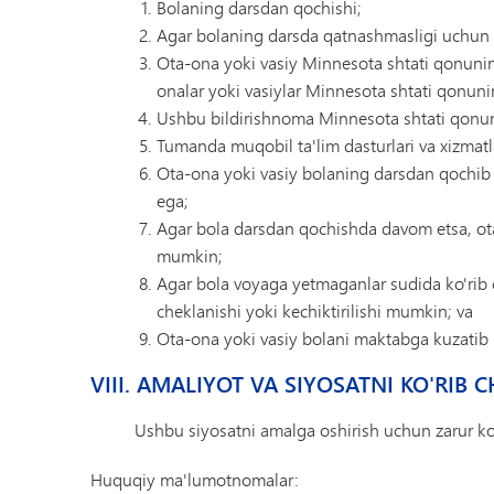
Bolaning darsdan qochishi;
Agar bolaning darsda qatnashmasligi uchun a
Ota-ona yoki vasiy Minnesota shtati qonuni
onalar yoki vasiylar Minnesota shtati qonun
Ushbu bildirishnoma Minnesota shtati qonuni
Tumanda muqobil ta'lim dasturlari va xizmatl
Ota-ona yoki vasiy bolaning darsdan qochib 
ega;
Agar bola darsdan qochishda davom etsa, ota
mumkin;
Agar bola voyaga yetmaganlar sudida ko'rib
cheklanishi yoki kechiktirilishi mumkin; va
Ota-ona yoki vasiy bolani maktabga kuzatib bo
VIII. AMALIYOT VA SIYOSATNI KO'RIB 
Ushbu siyosatni amalga oshirish uchun zarur ko'
Huquqiy ma'lumotnomalar: