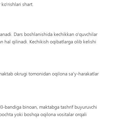
o'rishlari shart.
blanadi. Dars boshlanishida kechikkan o'quvchilar
 hal qilinadi. Kechikish oqibatlarga olib kelishi
 maktab okrugi tomonidan oqilona sa'y-harakatlar
03-bandiga binoan, maktabga tashrif buyuruvchi
ochta yoki boshqa oqilona vositalar orqali