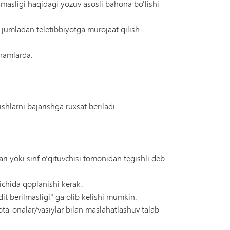
masligi haqidagi yozuv asosli bahona bo'lishi
u jumladan teletibbiyotga murojaat qilish.
yramlarda.
shlarni bajarishga ruxsat beriladi.
ri yoki sinf o'qituvchisi tomonidan tegishli deb
ichida qoplanishi kerak.
t berilmasligi" ga olib kelishi mumkin.
ota-onalar/vasiylar bilan maslahatlashuv talab