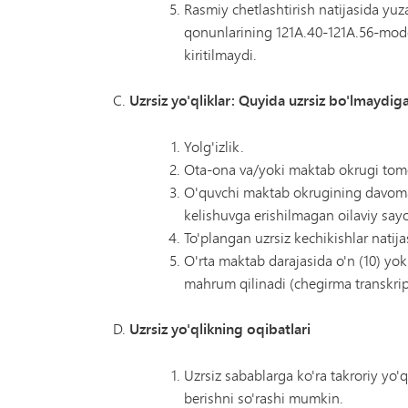
Rasmiy chetlashtirish natijasida yuz
qonunlarining 121A.40-121A.56-modda
kiritilmaydi.
Uzrsiz yo'qliklar: Quyida uzrsiz bo'lmaydiga
Yolg'izlik.
Ota-ona va/yoki maktab okrugi tom
O'quvchi maktab okrugining davomat 
kelishuvga erishilmagan oilaviy sayoh
To'plangan uzrsiz kechikishlar natija
O'rta maktab darajasida o'n (10) yok
mahrum qilinadi (chegirma transkript
Uzrsiz yo'qlikning oqibatlari
Uzrsiz sabablarga ko'ra takroriy yo
berishni so'rashi mumkin.