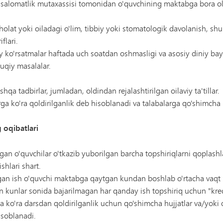
y salomatlik mutaxassisi tomonidan o'quvchining maktabga bora ol
 holat yoki oiladagi o'lim, tibbiy yoki stomatologik davolanish, sh
flari.
iy ko'rsatmalar haftada uch soatdan oshmasligi va asosiy diniy ba
quqiy masalalar.
 tadbirlar, jumladan, oldindan rejalashtirilgan oilaviy ta'tillar.
ga ko'ra qoldirilganlik deb hisoblanadi va talabalarga qo'shimcha i
 oqibatlari
gan o'quvchilar o'tkazib yuborilgan barcha topshiriqlarni qoplashla
shlari shart.
gan ish o'quvchi maktabga qaytgan kundan boshlab o'rtacha vaqt 
 kunlar sonida bajarilmagan har qanday ish topshiriq uchun "kredi
a ko'ra darsdan qoldirilganlik uchun qo'shimcha hujjatlar va/yoki 
isoblanadi.