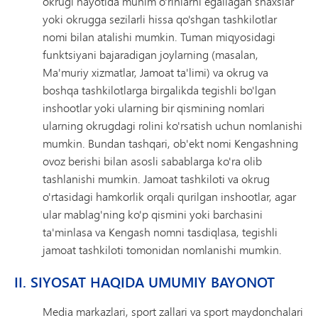
okrugi hayotida muhim o'rinlarni egallagan shaxslar
yoki okrugga sezilarli hissa qo'shgan tashkilotlar
nomi bilan atalishi mumkin. Tuman miqyosidagi
funktsiyani bajaradigan joylarning (masalan,
Ma'muriy xizmatlar, Jamoat ta'limi) va okrug va
boshqa tashkilotlarga birgalikda tegishli bo'lgan
inshootlar yoki ularning bir qismining nomlari
ularning okrugdagi rolini ko'rsatish uchun nomlanishi
mumkin. Bundan tashqari, ob'ekt nomi Kengashning
ovoz berishi bilan asosli sabablarga ko'ra olib
tashlanishi mumkin. Jamoat tashkiloti va okrug
o'rtasidagi hamkorlik orqali qurilgan inshootlar, agar
ular mablag'ning ko'p qismini yoki barchasini
ta'minlasa va Kengash nomni tasdiqlasa, tegishli
jamoat tashkiloti tomonidan nomlanishi mumkin.
II. SIYOSAT HAQIDA UMUMIY BAYONOT
Media markazlari, sport zallari va sport maydonchalari