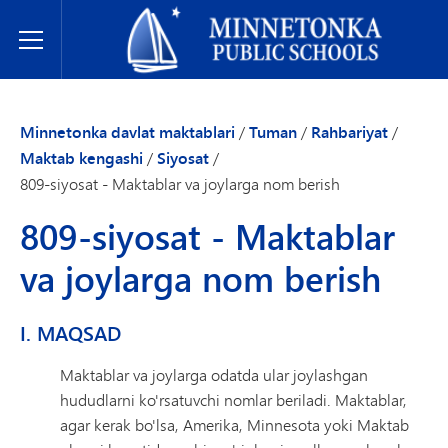
Minnetonka davlat maktablari
Toggle Menu
Minnetonka davlat maktablari
/
Tuman
/
Rahbariyat
/
Maktab kengashi
/
Siyosat
/
809-siyosat - Maktablar va joylarga nom berish
809-siyosat - Maktablar
va joylarga nom berish
I. MAQSAD
Maktablar va joylarga odatda ular joylashgan
hududlarni ko'rsatuvchi nomlar beriladi. Maktablar,
agar kerak bo'lsa, Amerika, Minnesota yoki Maktab