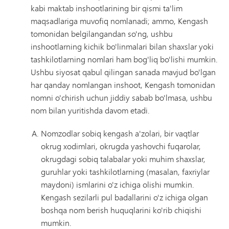
kabi maktab inshootlarining bir qismi ta'lim
maqsadlariga muvofiq nomlanadi; ammo, Kengash
tomonidan belgilangandan so'ng, ushbu
inshootlarning kichik bo'linmalari bilan shaxslar yoki
tashkilotlarning nomlari ham bog'liq bo'lishi mumkin.
Ushbu siyosat qabul qilingan sanada mavjud bo'lgan
har qanday nomlangan inshoot, Kengash tomonidan
nomni o'chirish uchun jiddiy sabab bo'lmasa, ushbu
nom bilan yuritishda davom etadi.
Nomzodlar sobiq kengash a'zolari, bir vaqtlar
okrug xodimlari, okrugda yashovchi fuqarolar,
okrugdagi sobiq talabalar yoki muhim shaxslar,
guruhlar yoki tashkilotlarning (masalan, faxriylar
maydoni) ismlarini o'z ichiga olishi mumkin.
Kengash sezilarli pul badallarini o'z ichiga olgan
boshqa nom berish huquqlarini ko'rib chiqishi
mumkin.