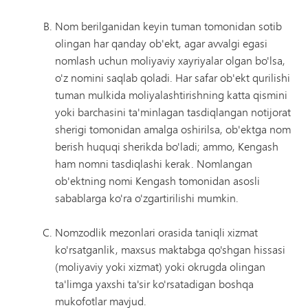
Nom berilganidan keyin tuman tomonidan sotib
olingan har qanday ob'ekt, agar avvalgi egasi
nomlash uchun moliyaviy xayriyalar olgan bo'lsa,
o'z nomini saqlab qoladi. Har safar ob'ekt qurilishi
tuman mulkida moliyalashtirishning katta qismini
yoki barchasini ta'minlagan tasdiqlangan notijorat
sherigi tomonidan amalga oshirilsa, ob'ektga nom
berish huquqi sherikda bo'ladi; ammo, Kengash
ham nomni tasdiqlashi kerak. Nomlangan
ob'ektning nomi Kengash tomonidan asosli
sabablarga ko'ra o'zgartirilishi mumkin.
Nomzodlik mezonlari orasida taniqli xizmat
ko'rsatganlik, maxsus maktabga qo'shgan hissasi
(moliyaviy yoki xizmat) yoki okrugda olingan
ta'limga yaxshi ta'sir ko'rsatadigan boshqa
mukofotlar mavjud.