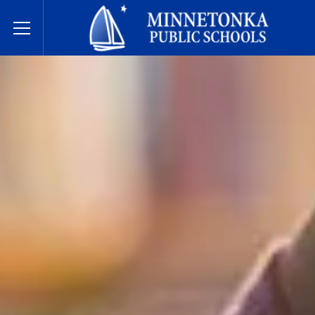
Minnetonka davlat maktablari
Toggle Menu