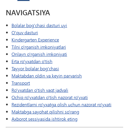
NAVIGATSIYA
Bolalar bog'chasi dasturi uyi
O'quv dasturi
Kindergarten Experience
Tilni o'rganish imkoniyatlari
Onlayn o'rganish imkoniyati
Erta ro'yxatdan o'tish
Tayyor bolalar bog'chasi
Maktabdan oldin va keyin parvarish
Transport
Ro'yxatdan o'tish vaqt jadvali
Ochiq ro'yxatdan o'tish nazorat ro'yxati
Rezidentlarni ro'yxatga olish uchun nazorat ro'yxati
Maktabga sayohat qilishni so'rang
Axborot sessiyasida ishtirok eting