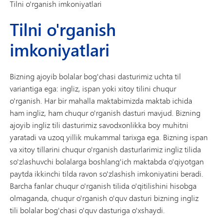
Tilni o'rganish imkoniyatlari
Tilni o'rganish
imkoniyatlari
Bizning ajoyib bolalar bog'chasi dasturimiz uchta til
variantiga ega: ingliz, ispan yoki xitoy tilini chuqur
o'rganish. Har bir mahalla maktabimizda maktab ichida
ham ingliz, ham chuqur o'rganish dasturi mavjud. Bizning
ajoyib ingliz tili dasturimiz savodxonlikka boy muhitni
yaratadi va uzoq yillik mukammal tarixga ega. Bizning ispan
va xitoy tillarini chuqur o'rganish dasturlarimiz ingliz tilida
so'zlashuvchi bolalarga boshlang'ich maktabda o'qiyotgan
paytda ikkinchi tilda ravon so'zlashish imkoniyatini beradi.
Barcha fanlar chuqur o'rganish tilida o'qitilishini hisobga
olmaganda, chuqur o'rganish o'quv dasturi bizning ingliz
tili bolalar bog'chasi o'quv dasturiga o'xshaydi.