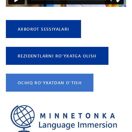
AXBOROT SESSIYALARI
REZIDENTLARNI RO'YXATGA OLISH
OCHIQ RO'YXATDAN O'TISH