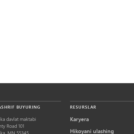
ASHRIF BUYURING
RESURSLAR
Karyera
ka davlat maktabi
nty Road 101
Hikoyani ulashing
ka,
MN
55345