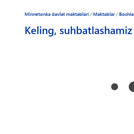
Bizning hamjamiy
Ochiq havoda sin
Minnetonka davlat maktablari
/
Maktablar
/
Boshla
Ota-onalar va o'
Keling, suhbatlashamiz
Direktorga xush k
Maktab yangilikla
Xodimlar katalog