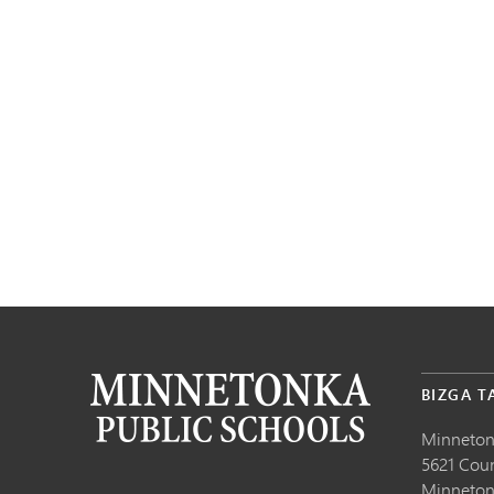
BIZGA T
Minneton
5621 Cou
Minneton