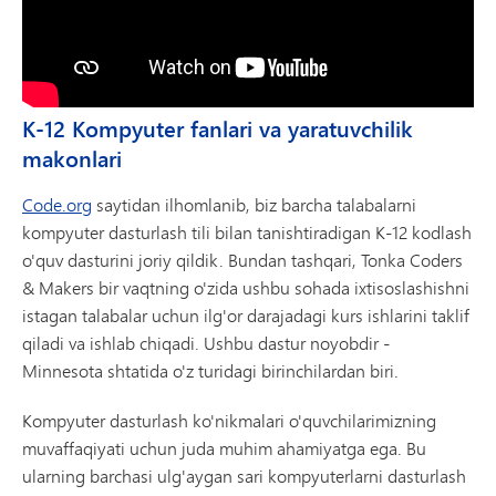
K-12 Kompyuter fanlari va yaratuvchilik
makonlari
Code.org
saytidan ilhomlanib, biz barcha talabalarni
kompyuter dasturlash tili bilan tanishtiradigan K-12 kodlash
o'quv dasturini joriy qildik. Bundan tashqari, Tonka Coders
& Makers bir vaqtning o'zida ushbu sohada ixtisoslashishni
istagan talabalar uchun ilg'or darajadagi kurs ishlarini taklif
qiladi va ishlab chiqadi. Ushbu dastur noyobdir -
Minnesota shtatida o'z turidagi birinchilardan biri.
Kompyuter dasturlash ko'nikmalari o'quvchilarimizning
muvaffaqiyati uchun juda muhim ahamiyatga ega. Bu
ularning barchasi ulg'aygan sari kompyuterlarni dasturlash