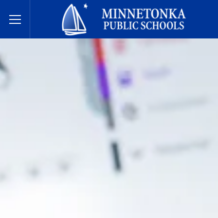
Minnetonka davlat maktablari
Toggle Menu