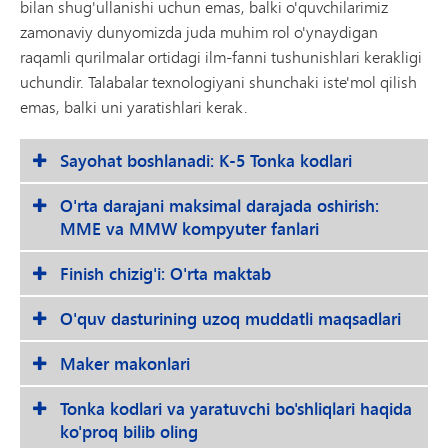
bilan shug'ullanishi uchun emas, balki o'quvchilarimiz
zamonaviy dunyomizda juda muhim rol o'ynaydigan
raqamli qurilmalar ortidagi ilm-fanni tushunishlari kerakligi
uchundir. Talabalar texnologiyani shunchaki iste'mol qilish
emas, balki uni yaratishlari kerak.
Sayohat boshlanadi: K-5 Tonka kodlari
O'rta darajani maksimal darajada oshirish:
MME va MMW kompyuter fanlari
Finish chizig'i: O'rta maktab
O'quv dasturining uzoq muddatli maqsadlari
Maker makonlari
Tonka kodlari va yaratuvchi bo'shliqlari haqida
ko'proq bilib oling