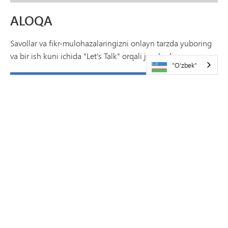
ALOQA
Savollar va fikr-mulohazalaringizni onlayn tarzda yuboring
va bir ish kuni ichida "Let's Talk" orqali javob oling.
"O'zbek"
KELING, SUHBATLASHAMIZ
HUB YANGILANISHLARI