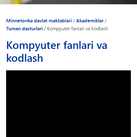
Minnetonka davlat maktablari
/
Akademiklar
/
Tuman dasturlari
/
Kompyuter fanlari va kodlash
Kompyuter fanlari va
kodlash