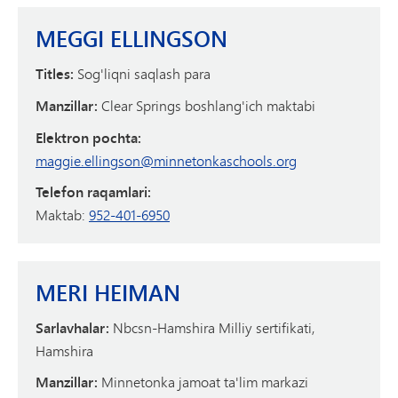
MEGGI ELLINGSON
Titles:
Sog'liqni saqlash para
Manzillar:
Clear Springs boshlang'ich maktabi
Elektron pochta:
maggie.ellingson@minnetonkaschools.org
Telefon raqamlari:
Maktab:
952-401-6950
MERI HEIMAN
Sarlavhalar:
Nbcsn-Hamshira Milliy sertifikati,
Hamshira
Manzillar:
Minnetonka jamoat ta'lim markazi