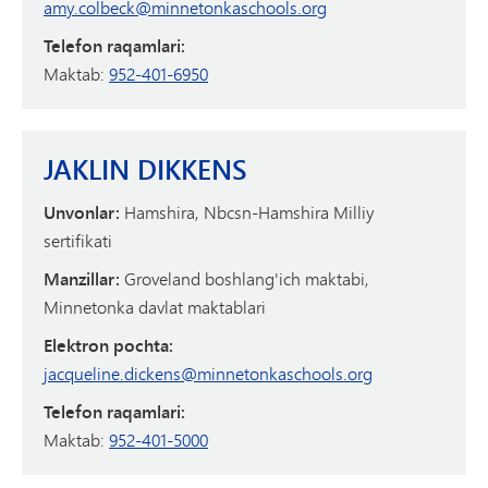
amy.colbeck@minnetonkaschools.org
Telefon raqamlari:
Maktab:
952-401-6950
JAKLIN DIKKENS
Unvonlar:
Hamshira, Nbcsn-Hamshira Milliy
sertifikati
Manzillar:
Groveland boshlang'ich maktabi,
Minnetonka davlat maktablari
Elektron pochta:
jacqueline.dickens@minnetonkaschools.org
Telefon raqamlari:
Maktab:
952-401-5000