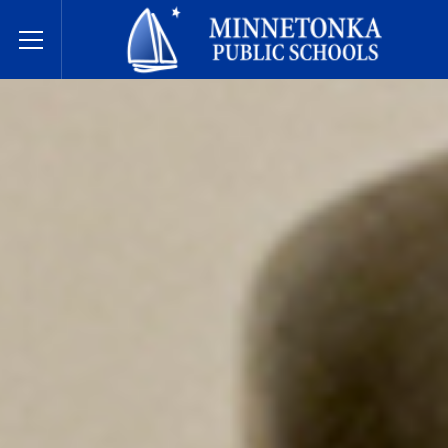
Minnetonka davlat maktablari
Toggle Menu