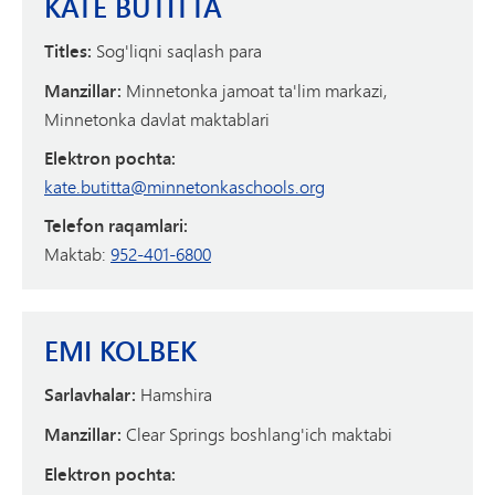
KATE BUTITTA
Titles:
Sog'liqni saqlash para
Manzillar:
Minnetonka jamoat ta'lim markazi,
Minnetonka davlat maktablari
Elektron pochta:
kate.butitta@minnetonkaschools.org
Telefon raqamlari:
Maktab:
952-401-6800
EMI KOLBEK
Sarlavhalar:
Hamshira
Manzillar:
Clear Springs boshlang'ich maktabi
Elektron pochta: