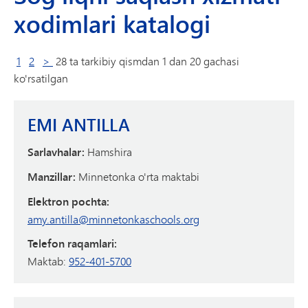
xodimlari katalogi
keyingi sahifada
1
2
>
28 ta tarkibiy qismdan 1 dan 20 gachasi
ko'rsatilgan
EMI ANTILLA
Sarlavhalar:
Hamshira
Manzillar:
Minnetonka o'rta maktabi
Elektron pochta:
amy.antilla@minnetonkaschools.org
Telefon raqamlari:
Maktab:
952-401-5700