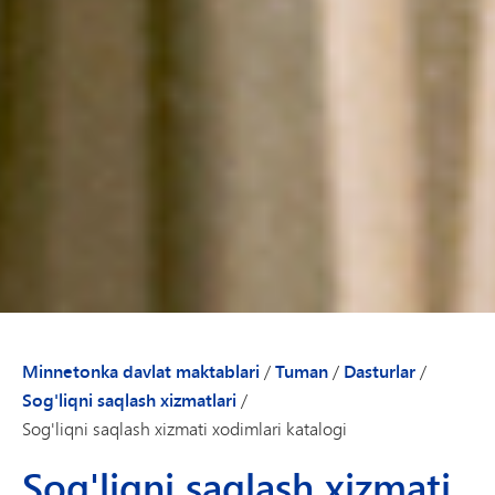
Minnetonka davlat maktablari
/
Tuman
/
Dasturlar
/
Sog'liqni saqlash xizmatlari
/
Sog'liqni saqlash xizmati xodimlari katalogi
Sog'liqni saqlash xizmati