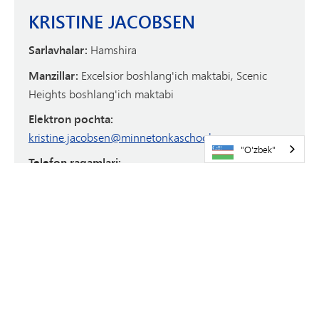
KRISTINE JACOBSEN
Sarlavhalar:
Hamshira
Manzillar:
Excelsior boshlang'ich maktabi, Scenic
Heights boshlang'ich maktabi
Elektron pochta:
kristine.jacobsen@minnetonkaschools.org
"O'zbek"
Telefon raqamlari:
Maktab:
952-401-5650
HEIDI KOEHNEN
Titles:
Sog'liqni saqlash para
Manzillar:
Deephaven boshlang'ich maktabi