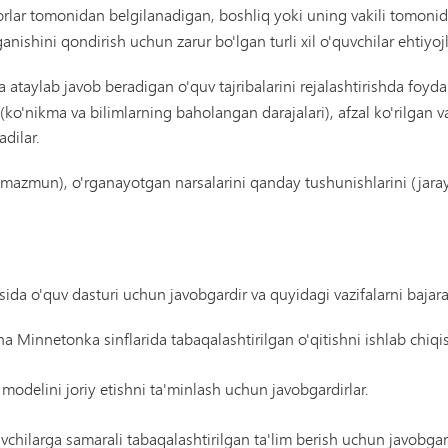
torlar tomonidan belgilanadigan, boshliq yoki uning vakili tomonid
ganishini qondirish uchun zarur bo'lgan turli xil o'quvchilar ehtiyoj
iga ataylab javob beradigan o'quv tajribalarini rejalashtirishda fo
 (ko'nikma va bilimlarning baholangan darajalari), afzal ko'rilgan va
adilar.
i (mazmun), o'rganayotgan narsalarini qanday tushunishlarini (ja
ida o'quv dasturi uchun javobgardir va quyidagi vazifalarni bajara
ha Minnetonka sinflarida tabaqalashtirilgan o'qitishni ishlab chiq
 modelini joriy etishni ta'minlash uchun javobgardirlar.
quvchilarga samarali tabaqalashtirilgan ta'lim berish uchun javobgard