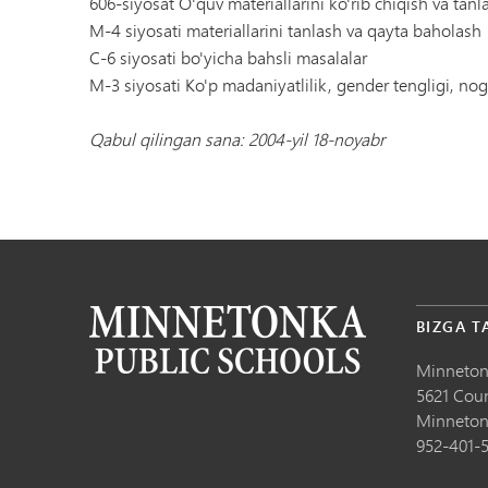
606-siyosat O'quv materiallarini ko'rib chiqish va tanl
M-4 siyosati materiallarini tanlash va qayta baholash
C-6 siyosati bo'yicha bahsli masalalar
M-3 siyosati Ko'p madaniyatlilik, gender tengligi, nogi
Qabul qilingan sana: 2004-yil 18-noyabr
BIZGA T
Minneton
5621 Cou
Minneton
952-401-