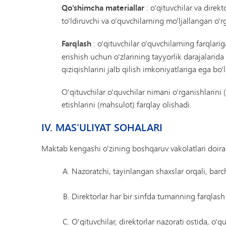
Qo'shimcha materiallar
: o'qituvchilar va direk
to'ldiruvchi va o'quvchilarning mo'ljallangan o'r
Farqlash
: o'qituvchilar o'quvchilarning farqlar
erishish uchun o'zlarining tayyorlik darajalarida
qiziqishlarini jalb qilish imkoniyatlariga ega bo'l
O'qituvchilar o'quvchilar nimani o'rganishlarin
etishlarini (mahsulot) farqlay olishadi.
IV. MAS'ULIYAT SOHALARI
Maktab kengashi o'zining boshqaruv vakolatlari doiras
Nazoratchi, tayinlangan shaxslar orqali, barc
Direktorlar har bir sinfda tumanning farqlash
O'qituvchilar, direktorlar nazorati ostida, o'