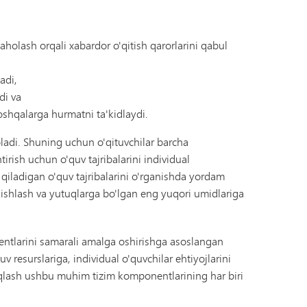
Tonka Online (Qo'shimcha)
Yelkanli o'tish dasturi
USTUNLIK
Farovonlik bo'yicha qo'llanma
Jahon tillari
baholash orqali xabardor o'qitish qarorlarini qabul
adi,
di va
oshqalarga hurmatni ta'kidlaydi.
oladi. Shuning uchun o'qituvchilar barcha
rish uchun o'quv tajribalarini individual
 qiladigan o'quv tajribalarini o'rganishda yordam
li ishlash va yutuqlarga bo'lgan eng yuqori umidlariga
nentlarini samarali amalga oshirishga asoslangan
uv resurslariga, individual o'quvchilar ehtiyojlarini
arqlash ushbu muhim tizim komponentlarining har biri