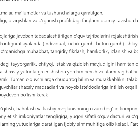
nikmalar, ma'lumotlar va tushunchalarga qaratilgan,
igi, qiziqishlari va o'rganish profilidagi farqlarni doimiy ravishda 
jlariga javoban tabaqalashtirilgan o'quv tajribalarini rejalashtirish
 konfiguratsiyalarida (individual, kichik guruh, butun guruh) ishlay
 o'rganishga muhabbat, tanqidiy fikrlash, hamkorlik, izlanish va b
dagi tayyorgarlik, ehtiyoj, istak va qiziqish mavjudligini ham tan 
shaxsiy yutuqlarga erishishda yordam berish va ularni rag'batlanti
 kerak. Tuman o'quvchilarga chuqurroq bilim va murakkablikni talab
'quvchilar shaxsiy maqsadlari va noyob iste'dodlariga intilish orqa
poydevori bo'lishi kerak.
o'qitish, baholash va kasbiy rivojlanishning o'zaro bog'liq kompo
riy etish imkoniyatlar tengligiga, yuqori sifatli o'quv dasturi va o'q
rning yutuqlariga qaratilgan ijobiy sinf muhitiga olib keladi. F