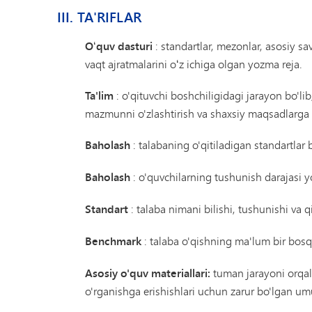
III. TA'RIFLAR
Oʻquv dasturi
: standartlar, mezonlar, asosiy sa
vaqt ajratmalarini oʻz ichiga olgan yozma reja.
Ta'lim
: o'qituvchi boshchiligidagi jarayon bo'lib
mazmunni o'zlashtirish va shaxsiy maqsadlarga e
Baholash
: talabaning o'qitiladigan standartlar 
Baholash
: o'quvchilarning tushunish darajasi yo
Standart
: talaba nimani bilishi, tushunishi va 
Benchmark
: talaba o'qishning ma'lum bir bosqi
Asosiy o'quv materiallari:
tuman jarayoni orqal
o'rganishga erishishlari uchun zarur bo'lgan um