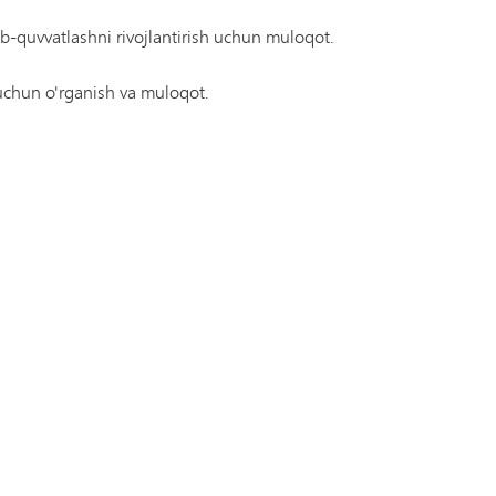
ab-quvvatlashni rivojlantirish uchun muloqot.
h uchun o'rganish va muloqot.