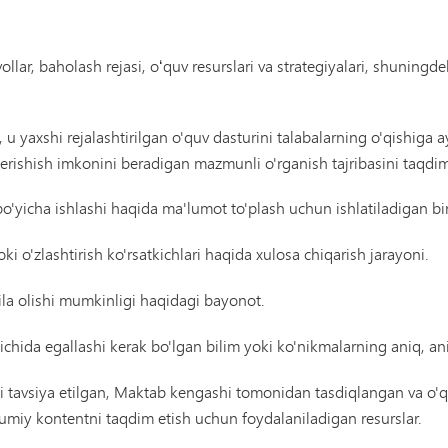
vollar, baholash rejasi, oʻquv resurslari va strategiyalari, shuning
, u yaxshi rejalashtirilgan o'quv dasturini talabalarning o'qishiga 
rishish imkonini beradigan mazmunli o'rganish tajribasini taqdim 
bo'yicha ishlashi haqida ma'lumot to'plash uchun ishlatiladigan bir
ki o'zlashtirish ko'rsatkichlari haqida xulosa chiqarish jarayoni.
qila olishi mumkinligi haqidagi bayonot.
chida egallashi kerak bo'lgan bilim yoki ko'nikmalarning aniq, aniq
i tavsiya etilgan, Maktab kengashi tomonidan tasdiqlangan va o'q
umiy kontentni taqdim etish uchun foydalaniladigan resurslar.