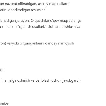
an nazorat qilinadigan, asosiy materiallarni
larini qondiradigan resurslar.
ydalanadigan jarayon. O'quvchilar o'quv maqsadlariga
 xilma-xil o'rganish usullari/uslublarida ishlash va
rayon) va/yoki o'rganganlarini qanday namoyish
di:
ish, amalga oshirish va baholash uchun javobgardir.
irlar.