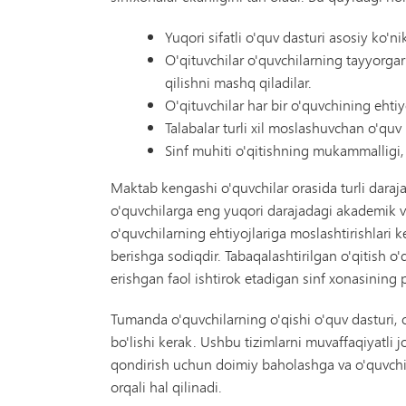
Yuqori sifatli o'quv dasturi asosiy ko'
O'qituvchilar o'quvchilarning tayyorgarl
qilishni mashq qiladilar.
O'qituvchilar har bir o'quvchining ehtiyo
Talabalar turli xil moslashuvchan o'quv
Sinf muhiti o'qitishning mukammalligi,
Maktab kengashi o'quvchilar orasida turli daraja
o'quvchilarga eng yuqori darajadagi akademik va 
o'quvchilarning ehtiyojlariga moslashtirishlari
berishga sodiqdir. Tabaqalashtirilgan o'qitish o
erishgan faol ishtirok etadigan sinf xonasining 
Tumanda o'quvchilarning o'qishi o'quv dasturi, 
bo'lishi kerak. Ushbu tizimlarni muvaffaqiyatli jo
qondirish uchun doimiy baholashga va o'quvchila
orqali hal qilinadi.