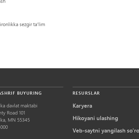
ash
ronlikka sezgir ta'lim
ASHRIF BUYURING
RESURSLAR
Karyera
ka davlat maktabi
nty Road 101
Hikoyani ulashing
ka,
MN
55345
5000
Veb-saytni yangilash so'ro