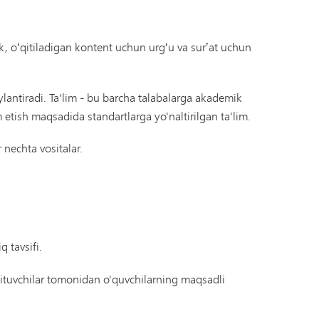
dek, oʻqitiladigan kontent uchun urgʻu va surʼat uchun
aylantiradi. Ta'lim - bu barcha talabalarga akademik
etish maqsadida standartlarga yo'naltirilgan ta'lim.
 nechta vositalar.
 tavsifi.
ituvchilar tomonidan o'quvchilarning maqsadli