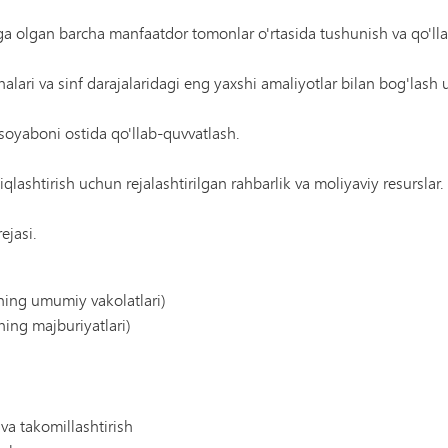
higa olgan barcha manfaatdor tomonlar o'rtasida tushunish va qo'll
ohalari va sinf darajalaridagi eng yaxshi amaliyotlar bilan bog'las
soyaboni ostida qo'llab-quvvatlash.
lashtirish uchun rejalashtirilgan rahbarlik va moliyaviy resurslar.
ejasi.
ining umumiy vakolatlari)
ning majburiyatlari)
 va takomillashtirish