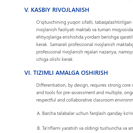
V. KASBIY RIVOJLANISH
O'qituvchining yuqori sifatli, tabaqalashtirilgan
rivojlanish faoliyati maktab va tuman miqyosidag
ehtiyojlariga erishishda yordam berishga qaratil
kerak. Samarali professional rivojlanish maktab
professional rivojlanish rejalari nazariya, nam
ichiga olishi kerak.
VI. TIZIMLI AMALGA OSHIRISH
Differentiation, by design, requires strong core
and tools for pre-assessment and multiple, ongoi
respectful and collaborative classroom environ
Barcha talabalar uchun farqlash qanday ko'rin
Ta'riflarni yaratish va oldingi tushuncha va 