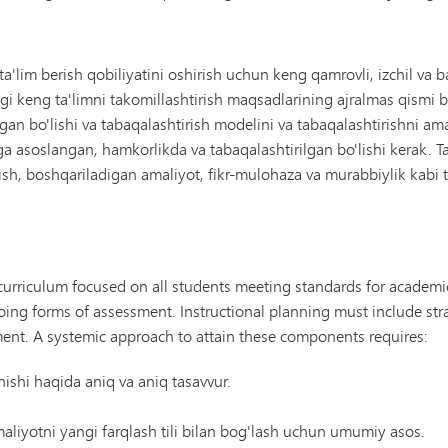
 ta'lim berish qobiliyatini oshirish uchun keng qamrovli, izchil va b
i keng ta'limni takomillashtirish maqsadlarining ajralmas qismi bo
gan bo'lishi va tabaqalashtirish modelini va tabaqalashtirishni ama
ga asoslangan, hamkorlikda va tabaqalashtirilgan bo'lishi kerak. T
oyish, boshqariladigan amaliyot, fikr-mulohaza va murabbiylik kab
 curriculum focused on all students meeting standards for academic
ng forms of assessment. Instructional planning must include strateg
ment. A systemic approach to attain these components requires:
ishi haqida aniq va aniq tasavvur.
amaliyotni yangi farqlash tili bilan bog'lash uchun umumiy asos.