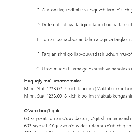
Ota-onalar, xodimlar va o'quvchilarni o'z ic
Differentsiatsiya tadqiqotlarini barcha fan s
Tuman tashabbuslari bilan aloqa va farqlash 
Farqlanishni qo'llab-quvvatlash uchun muvofiq
Uzoq muddatli amalga oshirish va baholash r
Huquqiy ma'lumotnomalar:
Minn. Stat. 123B.02, 2-kichik bo'lim (Maktab okruglar
Minn. Stat. 123B.09, 8-kichik bo'lim (Maktab kengashi
O'zaro bog'liqlik:
601-siyosat Tuman o'quv dasturi, o'qitish va baholash
603-siyosat. O'quv va o'quv dasturlarini ko'rib chiqish