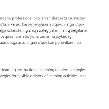
arqaror professional rivojlanish dasturi zarur. Kasbiy
'lishi kerak. Kasbiy rivojlanish o'quvchilarga o'quv
lga oshirishning aniq strategiyalarini aniq belgilashi
abaqalashtirish bo'yicha tuman va joylardagi
i tadqiqotga asoslangan o'quv komponentlarini o'z
 learning. Instructional planning requires strategies
ies for flexible delivery of learning activities in a