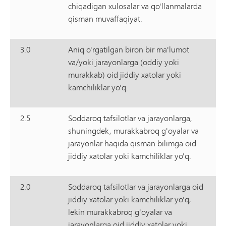
chiqadigan xulosalar va qo'llanmalarda
qisman muvaffaqiyat.
3.0
Aniq o'rgatilgan biron bir ma'lumot
va/yoki jarayonlarga (oddiy yoki
murakkab) oid jiddiy xatolar yoki
kamchiliklar yo'q.
2.5
Soddaroq tafsilotlar va jarayonlarga,
shuningdek, murakkabroq g'oyalar va
jarayonlar haqida qisman bilimga oid
jiddiy xatolar yoki kamchiliklar yo'q.
2.0
Soddaroq tafsilotlar va jarayonlarga oid
jiddiy xatolar yoki kamchiliklar yo'q,
lekin murakkabroq g'oyalar va
jarayonlarga oid jiddiy xatolar yoki