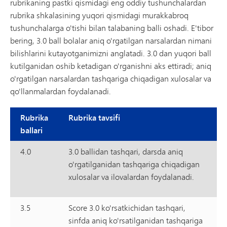
rubrikaning pastki qismidagi eng oddiy tushunchalardan
rubrika shkalasining yuqori qismidagi murakkabroq
tushunchalarga o'tishi bilan talabaning balli oshadi. E'tibor
bering, 3.0 ball bolalar aniq o'rgatilgan narsalardan nimani
bilishlarini kutayotganimizni anglatadi. 3.0 dan yuqori ball
kutilganidan oshib ketadigan o'rganishni aks ettiradi; aniq
o'rgatilgan narsalardan tashqariga chiqadigan xulosalar va
qo'llanmalardan foydalanadi.
Rubrika
Rubrika tavsifi
ballari
4.0
3.0 ballidan tashqari, darsda aniq
o'rgatilganidan tashqariga chiqadigan
xulosalar va ilovalardan foydalanadi.
3.5
Score 3.0 ko'rsatkichidan tashqari,
sinfda aniq ko'rsatilganidan tashqariga