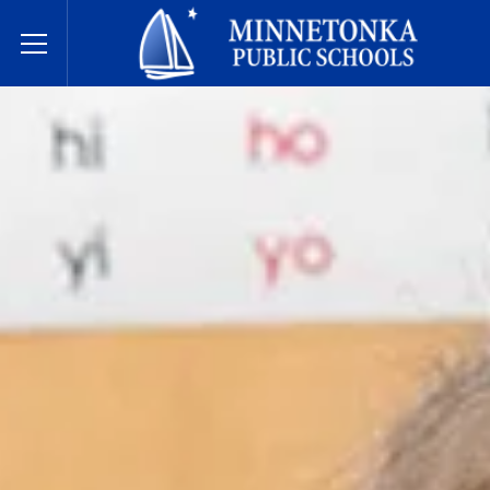
Minnetonka davlat maktablari
Toggle Menu