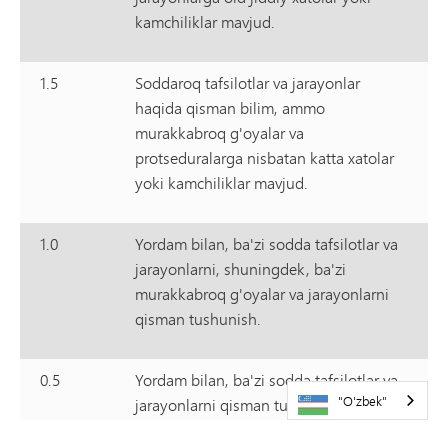
kamchiliklar mavjud.
1.5
Soddaroq tafsilotlar va jarayonlar
haqida qisman bilim, ammo
murakkabroq g'oyalar va
protseduralarga nisbatan katta xatolar
yoki kamchiliklar mavjud.
1.0
Yordam bilan, ba'zi sodda tafsilotlar va
jarayonlarni, shuningdek, ba'zi
murakkabroq g'oyalar va jarayonlarni
qisman tushunish.
0.5
Yordam bilan, ba'zi sodda tafsilotlar va
"O'zbek"
jarayonlarni qisman tushunish, ammo
murakkabroq g'oyalar va jarayonlarni