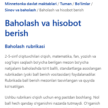
Minnetonka davlat maktablari
/
Tuman
/
Bo'limlar
/
Sinov va baholash
/
Baholash va hisobot berish
Baholash va hisobot
berish
Baholash rubrikasi
2-5-sinf o'qituvchilari o'qish, matematika, fan, yozish va
sog'liqni saqlash bo'yicha berilgan mezon bo'yicha
natijalarni baholashda to'rt ballli, standartlarga asoslangan
rubrikadan (yoki ball berish vositasidan) foydalanadilar.
Rubrikada ball berish mezonlari tasvirlangan va quyida
ko'rsatilgan.
Ushbu rubrikani o'qish uchun eng pastdan boshlang. Nol
ball hech qanday o'rganishni nazarda tutmaydi. O'rganish